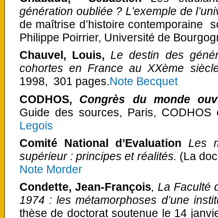
génération oubliée ? L’exemple de l’uni
de maîtrise d’histoire contemporaine s
Philippe Poirrier, Université de Bourgo
Chauvel, Louis,
Le destin des généra
cohortes en France au XXème siècl
1998, 301 pages.
Note Becquet
CODHOS,
Congrès du monde ouvr
Guide des sources, Paris, CODHOS é
Legois
Comité National d’Evaluation
Les m
supérieur : principes et réalités
.
(La doc
Note Morder
Condette,
Jean-François
,
La Faculté d
1974 : les métamorphoses d’une institu
thèse de doctorat soutenue le 14 janvier