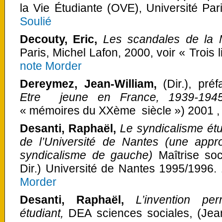
la Vie Étudiante (OVE), Université Pa
Soulié
Decouty, Eric,
Les scandales de la M
Paris, Michel Lafon, 2000, voir
« Trois 
note Morder
Dereymez, Jean-William,
(Dir.), pré
Etre jeune en France, 1939-194
« mémoires du XXème siècle ») 2001 ,
Desanti, Raphaël,
Le syndicalisme étud
de l’Université de Nantes (une appr
syndicalisme de gauche)
Maîtrise soc
Dir.) Université de Nantes 1995/1996
Morder
Desanti, Raphaël,
L’invention pe
étudiant,
DEA sciences sociales, (Jean