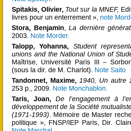
Spitakis, Olivier,
Tout sur la MNEF,
Edi
livres pour un enterrement »,
note Mord
Stora, Benjamin
,
La dernière générat
2003.
Note Morder.
Talopp, Yohanna,
Student represent
unions and the National Union of Stud
Maîtrise, Université Paris III – Sorb
(sous la dir. de M. Charlot).
Note Saito
Tandonnet, Maxime,
1940, Un autre
253 p., 2009.
Note Monchablon.
Taris, Joan,
De l’engagement à l’en
développement de la Société mutualist
(1971-1993)
. Mémoire de Master recher
politique », FNSP/IEP Paris, Dir. Cla
Note Marchal
.