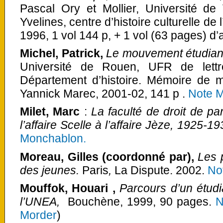
Pascal Ory et Mollier, Université de 
Yvelines, centre d’histoire culturelle 
1996, 1 vol 144 p, + 1 vol (63 pages) d
Michel, Patrick,
Le mouvement étudian
Université de Rouen, UFR de lettr
Département d’histoire. Mémoire de ma
Yannick Marec, 2001-02, 141 p .
Note M
Milet, Marc
:
La faculté de droit de par
l’affaire Scelle à l’affaire Jèze, 1925-1
Monchablon.
Moreau, Gilles (coordonné par),
Les p
des jeunes.
Paris
,
La Dispute. 2002.
No
Mouffok, Houari ,
Parcours d’un étudi
l’UNEA,
Bouchène, 1999, 90 pages.
N
Morder
)