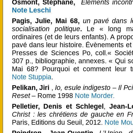
Osmont, Stéphane,
Eléments incont
Note Leschi
Pagis, Julie, Mai 68,
un pavé dans le
socialisation politique
.
Le « long ma
ordinaires (et de leurs enfants). A prop
pavé dans leur histoire. Évènements et s
Presses de Sciences Po, coll.« Soci
307 p., bibliographie, annexes. « Qui so
Mai 68? Pourquoi et comment leur tra
Note Stuppia
.
Pelikan, Jiri
,
Io, esule indigesto – Il Pc
Reset
– Rome 1998
Note Morder.
Pelletier, Denis et Schlegel
,
Jean-L
Christ : les chrétiens de gauche en F
Paris, Editions du Seuil, 2012.
Note Moul
Poindron, Jean-Quentin
L’Union 