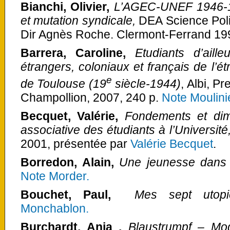
Bianchi, Olivier,
L’AGEC-UNEF 1946-197
et mutation syndicale,
DEA Science Polit
Dir Agnès Roche. Clermont-Ferrand 19
Barrera, Caroline,
Etudiants d’aille
étrangers, coloniaux et français de l’ét
e
de Toulouse (19
siècle-1944)
, Albi, P
Champollion, 2007, 240 p.
Note Moulini
Becquet, Valérie,
Fondements et dime
associative des étudiants à l’Université
2001, présentée par
Valérie Becquet
.
Borredon, Alain,
Une jeunesse dans l
Note Morder.
Bouchet, Paul,
Mes sept utop
Monchablon.
Burchardt, Anja ,
Blaustrumpf – Mod