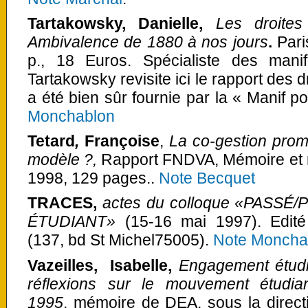
Tartakowsky, Danielle,
Les droites
Ambivalence de 1880 à nos jours
.
Pari
p., 18 Euros. Spécialiste des manif
Tartakowsky revisite ici le rapport des d
a été bien sûr fournie par la « Manif 
Monchablon
Tetard
,
Françoise
,
La co-gestion pro
modèle ?,
Rapport FNDVA, Mémoire et ra
1998, 129 pages..
Note Becquet
TRACES,
actes du colloque «PAS
ÉTUDIANT»
(15-16 mai 1997). Edit
(137, bd St Michel75005).
Note Moncha
Vazeilles, Isabelle,
Engagement étudi
réflexions sur le mouvement étudi
1995
, mémoire de DEA, sous la direct