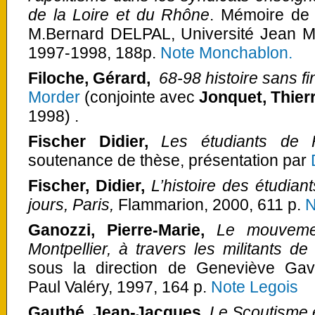
de la Loire et du Rhône
. Mémoire de 
M.Bernard DELPAL, Université Jean Mo
1997-1998, 188p.
Note Monchablon.
Filoche, Gérard,
68-98 histoire sans fi
Morder
(conjointe avec
Jonquet, Thier
1998) .
Fischer Didier,
Les étudiants de
soutenance de thèse, présentation par
Fischer, Didier,
L’histoire des étudia
jours, Paris,
Flammarion, 2000, 611 p.
N
Ganozzi, Pierre-Marie,
Le mouvemen
Montpellier, à travers les militants de
sous la direction de Geneviève Gavi
Paul Valéry, 1997, 164 p.
Note Legois
Gauthé, Jean-Jacques,
Le Scoutisme e