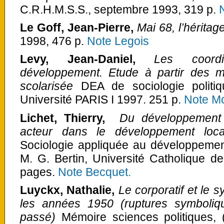
C.R.H.M.S.S., septembre 1993, 319 p.
Le Goff, Jean-Pierre,
Mai 68, l’héritag
1998, 476 p.
Note Legois
Levy, Jean-Daniel,
Les coordi
développement. Etude à partir des mo
scolarisée
DEA de sociologie politiq
Université PARIS I 1997. 251 p.
Note M
Lichet, Thierry,
Du développement 
acteur dans le développement loca
Sociologie appliquée au développement
M. G. Bertin, Université Catholique d
pages.
Note Becquet.
Luyckx, Nathalie,
Le corporatif et le
les années 1950 (ruptures symboli
passé)
Mémoire sciences politiques, (