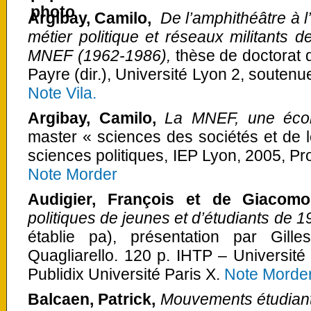
Argibay, Camilo,
De l’amphithéâtre à l
métier politique et réseaux militants d
MNEF (1962-1986)
,
thèse de doctorat 
Payre (dir.), Université Lyon 2, souten
Note Vila.
Argibay, Camilo,
La MNEF, une écol
master « sciences des sociétés et de 
sciences politiques, IEP Lyon, 2005, Pr
Note Morder
Audigier, François et de Giacomo
politiques de jeunes et d’étudiants de 1
établie pa), présentation par Gil
Quagliarello. 120 p. IHTP – Université 
Publidix Université Paris X.
Note Morder
Balcaen, Patrick,
Mouvements étudian