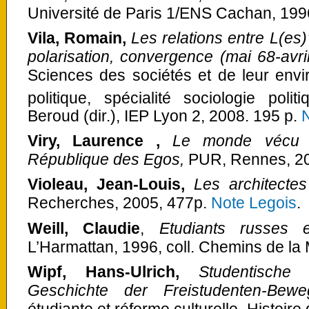
Université de Paris 1/ENS Cachan, 199
Vila, Romain,
Les relations entre L(es
polarisation, convergence (mai 68-avri
Sciences des sociétés et de leur env
politique, spécialité sociologie polit
Beroud (dir.), IEP Lyon 2, 2008. 195 p.
Viry, Laurence ,
Le monde vécu d
République des Egos,
PUR, Rennes, 2
Violeau, Jean-Louis,
Les architecte
Recherches, 2005, 477p.
Note Legois
.
Weill, Claudie
,
Etudiants russes 
L’Harmattan, 1996, coll. Chemins de la
Wipf, Hans-Ulrich,
Studentische 
Geschichte der Freistudenten-Bew
étudiante et réforme culturelle. Histoi