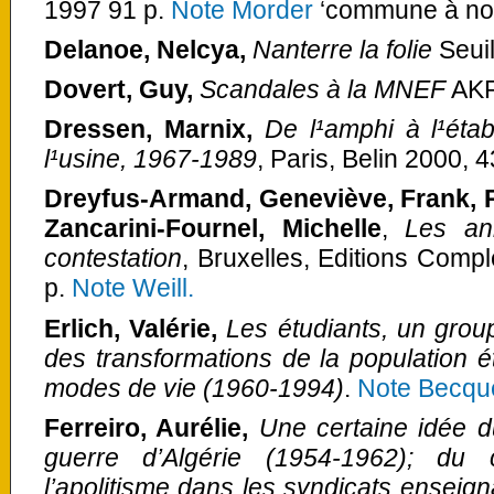
1997 91 p.
Note Morder
‘commune à not
Delanoe, Nelcya,
Nanterre la folie
Seui
Dovert, Guy,
Scandales à la MNEF
AKR
Dressen, Marnix,
De l¹amphi à l¹étab
l¹usine, 1967-1989
, Paris, Belin 2000, 4
Dreyfus-Armand, Geneviève, Frank, R
Zancarini-Fournel, Michelle
,
Les an
contestation
,
Bruxelles, Editions Com
p.
Note Weill.
Erlich, Valérie,
Les étudiants, un grou
des transformations de la population é
modes de vie (1960-1994)
.
Note Becque
Ferreiro, Aurélie,
Une certaine idée d
guerre d’Algérie (1954-1962); du 
l’apolitisme dans les syndicats enseign