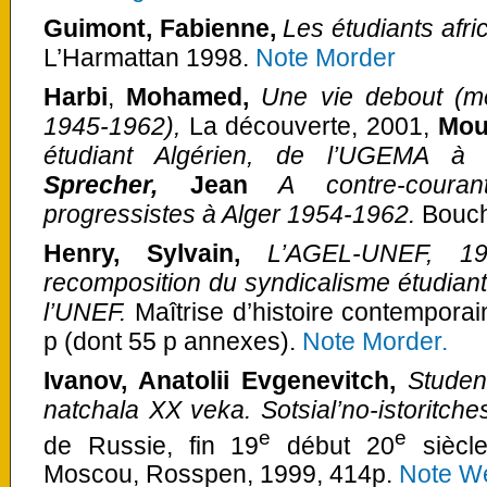
Guimont, Fabienne,
Les étudiants afr
L’Harmattan 1998.
Note Morder
Harbi
,
Mohamed,
Une vie debout (mé
1945-1962)
,
La découverte, 2001,
Mou
étudiant Algérien, de l’UGEMA à 
Sprecher,
Jean
A contre-courant
progressistes à Alger 1954-1962.
Bouc
Henry, Sylvain,
L’AGEL-UNEF, 19
recomposition du syndicalisme étudiant
l’UNEF.
Maîtrise d’histoire contemporai
p (dont 55 p annexes).
Note Morder.
Ivanov, Anatolii Evgenevitch,
Studen
natchala XX veka.
Sotsial’no-istoritch
e
e
de Russie, fin 19
début 20
siècle
Moscou, Rosspen, 1999, 414p.
Note We