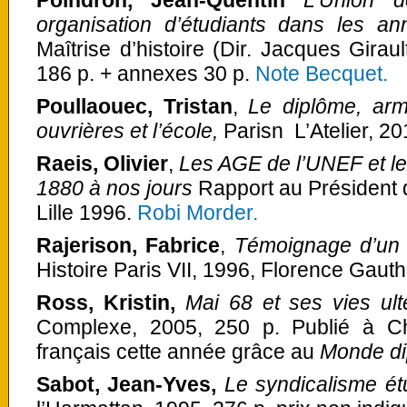
organisation d’étudiants dans les an
Maîtrise d’histoire (Dir. Jacques Giraul
186 p. + annexes 30 p.
Note Becquet.
Poullaouec, Tristan
,
Le diplôme, arme
ouvrières et l’école,
Parisn
L’Atelier, 2
Raeis, Olivier
,
Les AGE de l’UNEF et leu
1880 à nos jours
Rapport au Président 
Lille 1996.
Robi Morder.
Rajerison, Fabrice
,
Témoignage d’un 
Histoire Paris VII, 1996, Florence Gauthi
Ross, Kristin,
Mai 68 et ses vies ult
Complexe, 2005, 250 p. Publié à Ch
français cette année grâce au
Monde di
Sabot, Jean-Yves,
Le syndicalisme étu