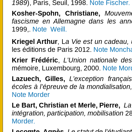
1989
),
Paris, Seuil, 1998.
Note Fischer.
Kosher-Spohn, Christiane,
Mouveme
fascisme en Allemagne dans les an
1999,.
Note Weill.
Kriegel Arthur
, L
a Vie est un cadeau,
les éditions de Paris 2012.
Note Moncha
Krier Frédéric
,
L’Union nationale de
mémoire, Luxembourg, 2000.
Note Mor
Lazuech, Gilles,
L’exception frança
écoles à l’épreuve de la mondialisation,
Note Morder
Le Bart, Christian et Merle, Pierre,
La
intégration, participation, mobilisation
28
Morder.
Lecomte, Agnès
,
Le statut de l’étudiant