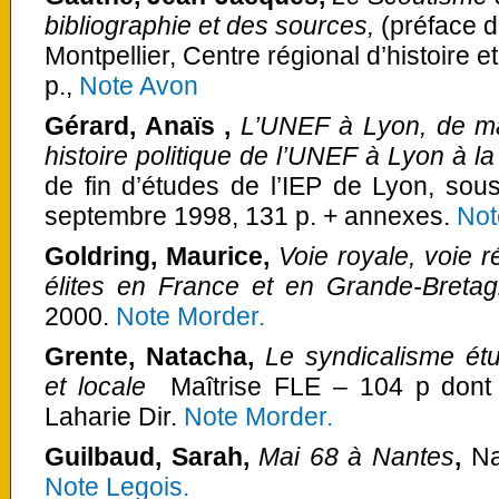
bibliographie et des sources,
(préface 
Montpellier, Centre régional d’histoire 
p.,
Note Avon
Gérard, Anaïs ,
L’UNEF à Lyon, de ma
histoire politique de l’UNEF à Lyon à l
de fin d’études de l’IEP de Lyon, sous
septembre 1998, 131 p. + annexes.
Not
Goldring, Maurice,
Voie royale, voie r
élites en France et en Grande-Bretag
2000.
Note Morder.
Grente, Natacha,
Le syndicalisme étu
et local
e
Maîtrise FLE – 104 p dont
Laharie Dir.
Note Morder.
Guilbaud, Sarah,
Mai 68 à Nantes
,
Na
Note Legois.