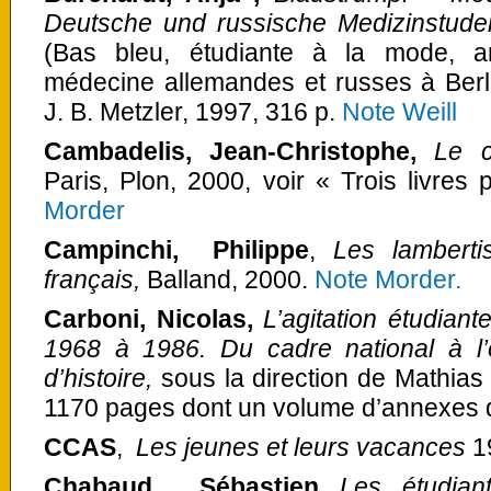
Deutsche und russische Medizinstuden
(Bas bleu, étudiante à la mode, a
médecine allemandes et russes à Berli
J. B. Metzler, 1997, 316 p.
Note Weill
Cambadelis, Jean-Christophe,
Le c
Paris, Plon, 2000, voir « Trois livre
Morder
Campinchi, Philippe
,
Les lamberti
français,
Balland, 2000.
Note Morder.
Carboni, Nicolas,
L’agitation étudian
1968 à 1986. Du cadre national à l’
d’histoire,
sous la direction de Mathias
1170 pages dont un volume d’annexes
CCAS
,
Les jeunes et leurs vacances
1
Chabaud, Sébastien
Les
étudia