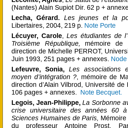
(Nantes) Alain Supiot Dir. 62 p + annex
Lecha,
Gérard.
Les jeunes et la pol
Libertaires, 2004, 219 p.
Note Porte
Lécuyer, Carole
,
Les étudiantes de l
Troisième République
,
mémoire de ma
direction de Michelle PERROT, Universit
Juin 1993, 251 pages + annexes.
Node 
Lefeuvre, Sonia,
Les associations e
moyen d’intégration ?
, mémoire de Maî
direction d’Alain Vilbrod, Université d
106 pages + annexes.
Note Becquet.
Legois, Jean-Philippe,
La Sorbonne av
crise universitaire des années 60 à
Sciences Humaines de Paris,
Mémoire d
du professeur Antoine Prost, Par