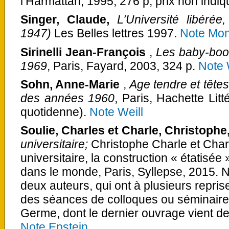
l’Harmattan, 1995, 276 p, prix non indi
Singer, Claude,
L’Université libérée
1947)
Les Belles lettres 1997.
Note Mon
Sirinelli Jean-François
,
Les baby-boo
1969
, Paris, Fayard, 2003, 324 p.
Note 
Sohn, Anne-Marie
,
Age tendre et têtes
des années 1960
, Paris, Hachette Litt
quotidenne).
Note Weill
Soulie, Charles et Charle, Christophe
universitaire;
Christophe Charle et Char
universitaire, la construction « étatisé
dans le monde, Paris, Syllepse, 2015. 
deux auteurs, qui ont à plusieurs repris
des séances de colloques ou séminaires
Germe, dont le dernier ouvrage vient de
Note Epstejn.