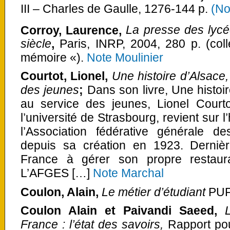
III – Charles de Gaulle, 1276-144 p.
(No
Corroy, Laurence,
La presse des lycé
siècle
,
Paris, INRP, 2004, 280 p. (coll
mémoire «).
Note Moulinier
Courtot, Lionel,
Une histoire d’Alsace
des jeunes
;
Dans son livre, Une histoi
au service des jeunes, Lionel Courto
l’université de Strasbourg, revient sur l’
l’Association fédérative générale d
depuis sa création en 1923. Dernièr
France à gérer son propre restaurant
L’AFGES […]
Note Marchal
Coulon, Alain,
Le métier d’étudiant
PUF
Coulon Alain et Paivandi Saeed,
France : l’état des savoirs,
Rapport pou