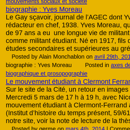
mouvements sociaux et société
biographie : Yves Moreau
Le Gay sçavoir, journal de l’AGEC dont Y
rédacteur en chef, 1938. Yves Moreau, qui
de 97 ans a eu une longue vie de milita
comme militant étudiant. Né en 1917, fils d’
études secondaires et supérieures au gré
Posted by Alain Monchablon on
avril 29th, 20
biographie : Yves Moreau
Posted in
axes d
biographique et prosopographie
Le mouvement étudiant à Clermont Ferra
Sur le site de la Cité, un retour en images
Mercredi 5 mars de 17 h à 19 h, avec Nic
mouvement étudiant à Clermont-Ferrand a
(Institut d’histoire du temps présent, 59/
notre site, voir la note de lecture de la th
Posted by germe on
mars 4th, 2014
|
Commen