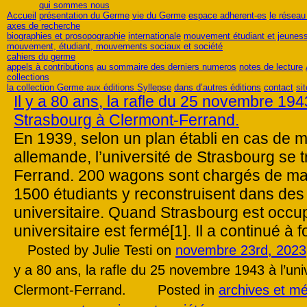
qui sommes nous
Accueil
présentation du Germe
vie du Germe
espace adherent-es
le résea
axes de recherche
biographies et prosopographie
internationale
mouvement étudiant et jeunes
mouvement, étudiant, mouvements sociaux et société
cahiers du germe
appels à contributions
au sommaire des derniers numeros
notes de lecture
collections
la collection Germe aux éditions Syllepse
dans d’autres éditions
contact
si
Il y a 80 ans, la rafle du 25 novembre 1943
Strasbourg à Clermont-Ferrand.
En 1939, selon un plan établi en cas de 
allemande, l’université de Strasbourg se 
Ferrand. 200 wagons sont chargés de mat
1500 étudiants y reconstruisent dans des co
universitaire. Quand Strasbourg est occu
universitaire est fermé[1]. Il a continué à 
Posted by Julie Testi on
novembre 23rd, 2023
y a 80 ans, la rafle du 25 novembre 1943 à l’uni
Clermont-Ferrand.
Posted in
archives et m