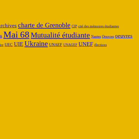
charte de Grenoble
archives
CIP
cité des mémoires étudiantes
Mai 68
Mutualité étudiante
oeuvres
n
Nantes
Oeuvres
Ukraine
UIE
UNEF
UEC
UNAEF
ire
UNAGEF
élections