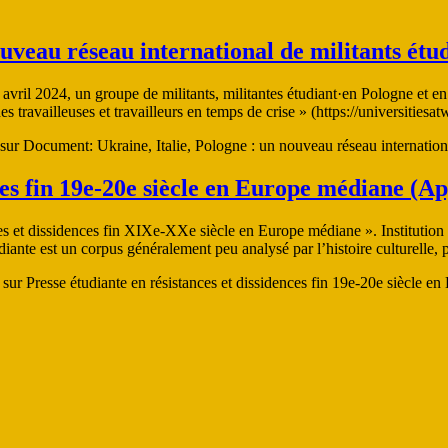
uveau réseau international de militants étud
 avril 2024, un groupe de militants, militantes étudiant·en Pologne et en
es travailleuses et travailleurs en temps de crise » (https://universities
sur Document: Ukraine, Italie, Pologne : un nouveau réseau international
ces fin 19e-20e siècle en Europe médiane (Ap
ces et dissidences fin XIXe-XXe siècle en Europe médiane ». Institutio
diante est un corpus généralement peu analysé par l’histoire culturelle, p
sur Presse étudiante en résistances et dissidences fin 19e-20e siècle e