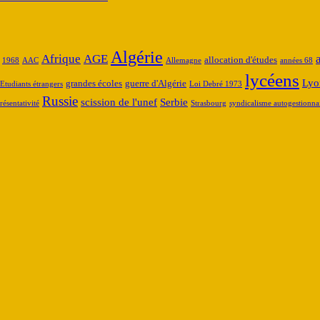
Algérie
Afrique
AGE
allocation d'études
1968
AAC
Allemagne
années 68
lycéens
Lyo
grandes écoles
guerre d'Algérie
Etudiants étrangers
Loi Debré 1973
Russie
scission de l'unef
Serbie
résentativité
Strasbourg
syndicalisme autogestionna