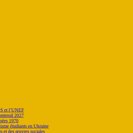
ES et l’UNEF
ntreuil 2027
nnées 1970
lisme étudiants en Ukraine
s et des œuvres sociales