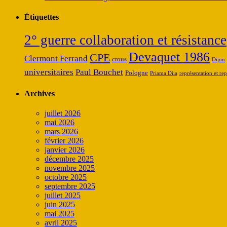
Étiquettes
2° guerre collaboration et résistance
Devaquet 1986
CPE
Clermont Ferrand
crous
Dijon
universitaires
Paul Bouchet
Pologne
Priama Diia
représentation et rep
Archives
juillet 2026
mai 2026
mars 2026
février 2026
janvier 2026
décembre 2025
novembre 2025
octobre 2025
septembre 2025
juillet 2025
juin 2025
mai 2025
avril 2025