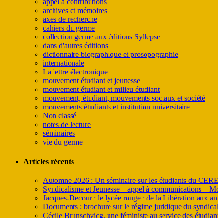
appel à contributions
archives et mémoires
axes de recherche
cahiers du germe
collection germe aux éditions Syllepse
dans d'autres éditions
dictionnaire biographique et prosopographie
internationale
La lettre électronique
mouvement étudiant et jeunesse
mouvement étudiant et milieu étudiant
mouvement, étudiant, mouvements sociaux et société
mouvements étudiants et institution universitaire
Non classé
notes de lecture
séminaires
vie du germe
Articles récents
Automne 2026 : Un séminaire sur les étudiants du CER
Syndicalisme et Jeunesse – appel à communications – Mo
Jacques-Decour : le lycée rouge : de la Libération aux a
Documents : brochure sur le régime juridique du syndica
Cécile Brunschvicg, une féministe au service des étudiant