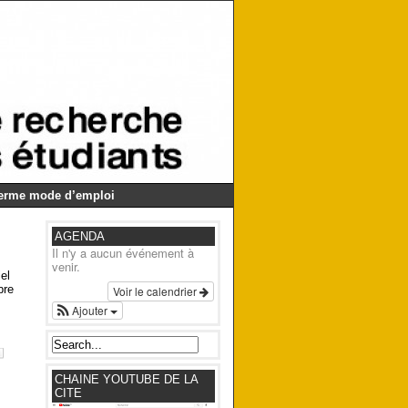
Germe mode d’emploi
AGENDA
Il n'y a aucun événement à
venir.
el
bre
Voir le calendrier
Ajouter
CHAINE YOUTUBE DE LA
CITE