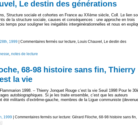
uvel, Le destin des générations
ns, Structure sociale et cohortes en France au XXème siècle, Coll. Le lien soc
 de la structure sociale, causes et conséquences : une approche en trois
is temps pour souligner les inégalités intergénérationnelles et nous en expliq
 28th, 1999
|
Commentaires fermés
sur lecture, Louis Chauvel, Le destin des
unesse
,
notes de lecture
oche, 68-98 histoire sans fin, Thierry
st la vie
 Flammarion 1998. – Thierry Jonquet Rouge c’est la vie Seuil 1998 Pour le 3
ages autobiographiques. Si je les traite ensemble, c’est que les auteurs
nt été militants d’extrême-gauche, membres de la Ligue communiste (devenu
th, 1999
|
Commentaires fermés
sur lecture: Gérard Filoche, 68-98 histoire sans fin,