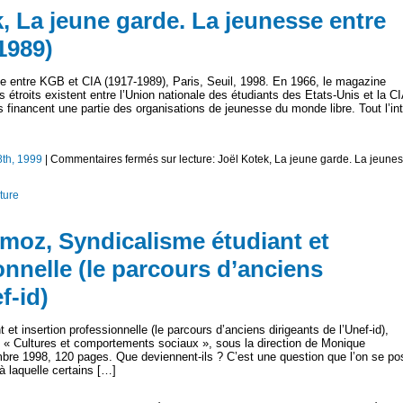
k, La jeune garde. La jeunesse entre
1989)
se entre KGB et CIA (1917-1989), Paris, Seuil, 1998. En 1966, le magazine
s étroits existent entre l’Union nationale des étudiants des Etats-Unis et la CI
s financent une partie des organisations de jeunesse du monde libre. Tout l’int
8th, 1999
|
Commentaires fermés
sur lecture: Joël Kotek, La jeune garde. La jeune
ture
rmoz, Syndicalisme étudiant et
onnelle (le parcours d’anciens
f-id)
 insertion professionnelle (le parcours d’anciens dirigeants de l’Unef-id),
« Cultures et comportements sociaux », sous la direction de Monique
mbre 1998, 120 pages. Que deviennent-ils ? C’est une question que l’on se po
à laquelle certains […]