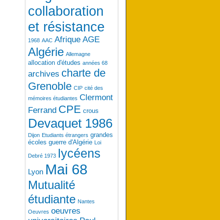
collaboration
et résistance
Afrique
AGE
1968
AAC
Algérie
Allemagne
allocation d'études
années 68
charte de
archives
Grenoble
CIP
cité des
Clermont
mémoires étudiantes
CPE
Ferrand
crous
Devaquet 1986
grandes
Dijon
Etudiants étrangers
écoles
guerre d'Algérie
Loi
lycéens
Debré 1973
Mai 68
Lyon
Mutualité
étudiante
Nantes
oeuvres
Oeuvres