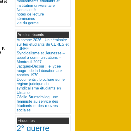
mouvements étudiants et
nt et
institution universitaire
Non classé
notes de lecture
séminaires
vie du germe
Articles récents
Automne 2026 : Un séminaire
sur les étudiants du CERES et
1 p,
l’UNEF
e
Syndicalisme et Jeunesse –
appel à communications –
Montreuil 2027
Jacques-Decour : le lycée
rouge : de la Libération aux
années 1970
Documents : brochure sur le
régime juridique du
syndicalisme étudiants en
Ukraine
Cécile Brunschvicg, une
féministe au service des
étudiants et des œuvres
sociales
Étiquettes
2° guerre