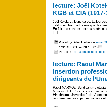
lecture: Joël Kote
KGB et CIA (1917-
Joël Kotek, La jeune garde. La jeunes
californien Rampart révèle que des lien
En fait, les services secrets américain
[…]
Posted by Didier Fischer on
février 2
entre KGB et CIA (1917-1989)
Posted in
internationale
,
notes de lec
lecture: Raoul Ma
insertion professi
dirigeants de l’Une
Raoul MARMOZ, Syndicalisme étudiant et
Mémoire de DEA de Sciences sociales 
Hirschhorm, Université Paris V, septe
régulièrement au sujet des militants et 