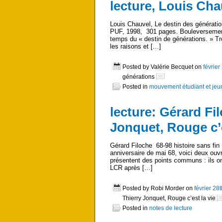
lecture, Louis Cha
Louis Chauvel, Le destin des génératio
PUF, 1998, 301 pages. Bouleversements
temps du « destin de générations. » Tro
les raisons et […]
Posted by Valérie Becquet on
février
générations
Posted in
mouvement étudiant et je
lecture: Gérard Fil
Jonquet, Rouge c’e
Gérard Filoche 68-98 histoire sans fin
anniversaire de mai 68, voici deux ouvr
présentent des points communs : ils o
LCR après […]
Posted by Robi Morder on
février 28
Thierry Jonquet, Rouge c’est la vie
Posted in
notes de lecture