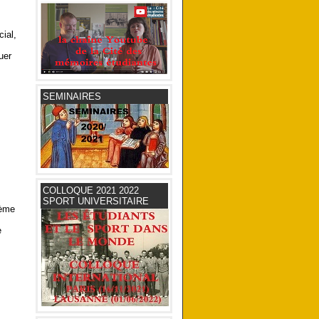
ial,
uer
SEMINAIRES
COLLOQUE 2021 2022
SPORT UNIVERSITAIRE
0ème
e