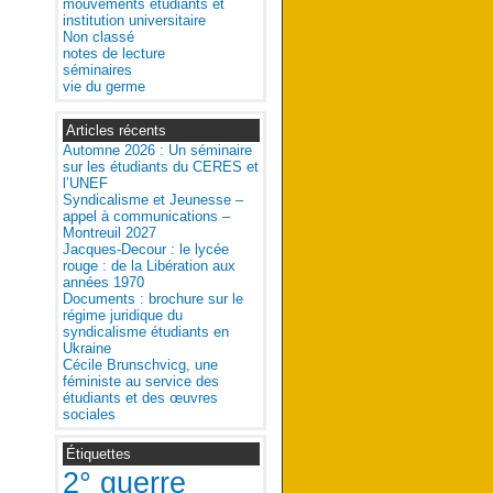
mouvements étudiants et
institution universitaire
Non classé
notes de lecture
séminaires
vie du germe
Articles récents
Automne 2026 : Un séminaire
sur les étudiants du CERES et
l’UNEF
Syndicalisme et Jeunesse –
appel à communications –
Montreuil 2027
Jacques-Decour : le lycée
rouge : de la Libération aux
années 1970
Documents : brochure sur le
régime juridique du
syndicalisme étudiants en
Ukraine
Cécile Brunschvicg, une
féministe au service des
étudiants et des œuvres
sociales
Étiquettes
2° guerre