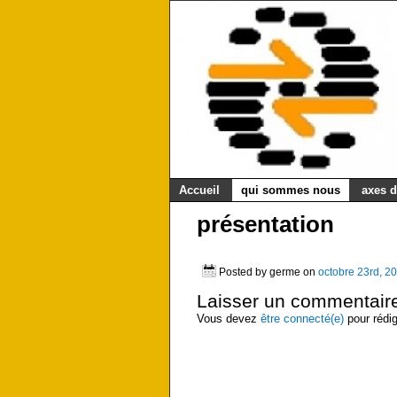
Accueil
qui sommes nous
axes d
présentation
Posted by germe on
octobre 23rd, 2
Laisser un commentair
Vous devez
être connecté(e)
pour rédi