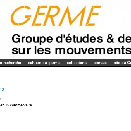
e recherche
cahiers du germe
collections
contact
site du 
013
e
ger un commentaire.