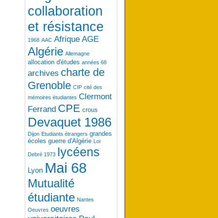
collaboration
et résistance
Afrique
AGE
1968
AAC
Algérie
Allemagne
allocation d'études
années 68
charte de
archives
Grenoble
CIP
cité des
Clermont
mémoires étudiantes
CPE
Ferrand
crous
Devaquet 1986
grandes
Dijon
Etudiants étrangers
écoles
guerre d'Algérie
Loi
lycéens
Debré 1973
Mai 68
Lyon
Mutualité
étudiante
Nantes
oeuvres
Oeuvres