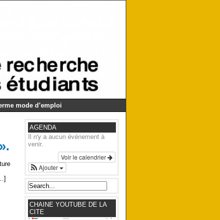
Germe mode d’emploi
AGENDA
Il n'y a aucun événement à
».
venir.
Voir le calendrier
ture
Ajouter
[…]
CHAINE YOUTUBE DE LA
CITE