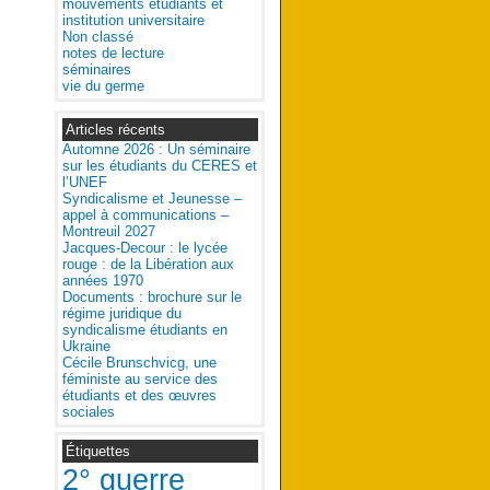
mouvements étudiants et
institution universitaire
Non classé
notes de lecture
séminaires
vie du germe
Articles récents
Automne 2026 : Un séminaire
sur les étudiants du CERES et
l’UNEF
Syndicalisme et Jeunesse –
appel à communications –
Montreuil 2027
Jacques-Decour : le lycée
rouge : de la Libération aux
années 1970
Documents : brochure sur le
régime juridique du
syndicalisme étudiants en
Ukraine
Cécile Brunschvicg, une
féministe au service des
étudiants et des œuvres
sociales
Étiquettes
2° guerre