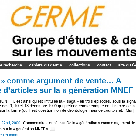
e recherche
cahiers du germe
collections
contact
site du 
on » comme argument de vente… A
 d’articles sur la « génération MNEF 
C’est ainsi qu’est intitulée la « saga » en trois épisodes, sous la signa
es 9, 10 et 13 décembre 1999 qui prétend rendre compte de l’histoire de la
r la forme (où il est question non de déontologie mais de courtoisie). Mis 
 22nd, 2000
|
Commentaires fermés
sur De la « génération » comme argument de
es sur la « génération MNEF ».
eu étudiant