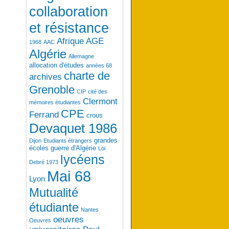
collaboration
et résistance
Afrique
AGE
1968
AAC
Algérie
Allemagne
allocation d'études
années 68
charte de
archives
Grenoble
CIP
cité des
Clermont
mémoires étudiantes
CPE
Ferrand
crous
Devaquet 1986
grandes
Dijon
Etudiants étrangers
écoles
guerre d'Algérie
Loi
lycéens
Debré 1973
Mai 68
Lyon
Mutualité
étudiante
Nantes
oeuvres
Oeuvres