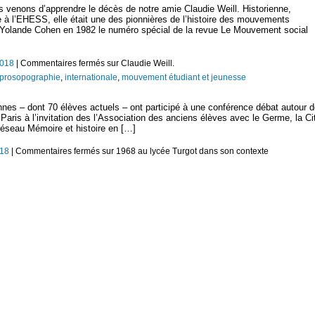
s venons d’apprendre le décès de notre amie Claudie Weill. Historienne,
à l’EHESS, elle était une des pionnières de l’histoire des mouvements
vec Yolande Cohen en 1982 le numéro spécial de la revue Le Mouvement social
2018
|
Commentaires fermés
sur Claudie Weill.
t prosopographie
,
internationale
,
mouvement étudiant et jeunesse
nnes – dont 70 élèves actuels – ont participé à une conférence débat autour 
aris à l’invitation des l’Association des anciens élèves avec le Germe, la Ci
réseau Mémoire et histoire en […]
018
|
Commentaires fermés
sur 1968 au lycée Turgot dans son contexte