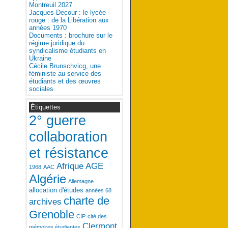
Montreuil 2027
Jacques-Decour : le lycée
rouge : de la Libération aux
années 1970
Documents : brochure sur le
régime juridique du
syndicalisme étudiants en
Ukraine
Cécile Brunschvicg, une
féministe au service des
étudiants et des œuvres
sociales
Étiquettes
2° guerre
collaboration
et résistance
Afrique
AGE
1968
AAC
Algérie
Allemagne
allocation d'études
années 68
charte de
archives
Grenoble
CIP
cité des
Clermont
mémoires étudiantes