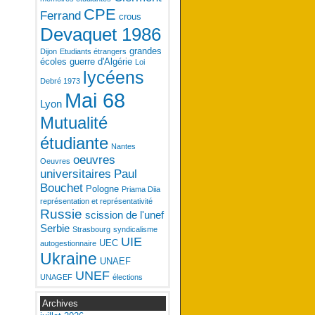
CPE
Ferrand
crous
Devaquet 1986
grandes
Dijon
Etudiants étrangers
écoles
guerre d'Algérie
Loi
lycéens
Debré 1973
Mai 68
Lyon
Mutualité
étudiante
Nantes
oeuvres
Oeuvres
universitaires
Paul
Bouchet
Pologne
Priama Diia
représentation et représentativité
Russie
scission de l'unef
Serbie
Strasbourg
syndicalisme
UIE
UEC
autogestionnaire
Ukraine
UNAEF
UNEF
UNAGEF
élections
Archives