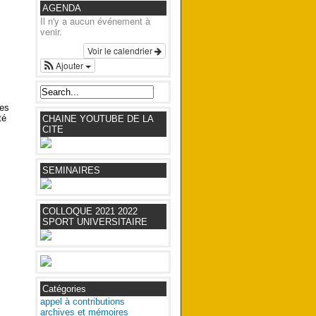
AGENDA
Il n'y a aucun événement à
venir.
Voir le calendrier
Ajouter
des
té
CHAINE YOUTUBE DE LA
CITE
SEMINAIRES
COLLOQUE 2021 2022
SPORT UNIVERSITAIRE
Catégories
appel à contributions
archives et mémoires