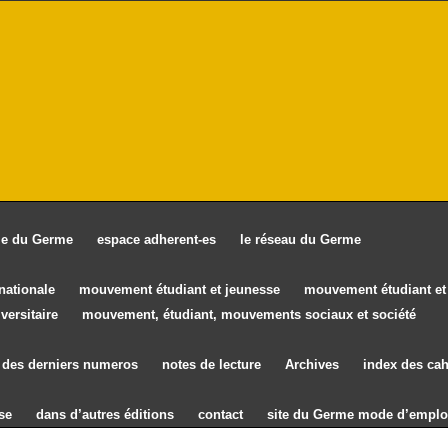
ie du Germe
espace adherent-es
le réseau du Germe
rnationale
mouvement étudiant et jeunesse
mouvement étudiant et 
versitaire
mouvement, étudiant, mouvements sociaux et société
des derniers numeros
notes de lecture
Archives
index des cah
se
dans d’autres éditions
contact
site du Germe mode d’emplo