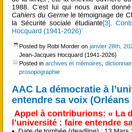
1988. C’est lui qui nous avait donn
Cahiers du Germe
le témoignage de Ch
la Sécurité sociale étudiante
[3]
.
Cont
Hocquard (1941-2026)’
Posted by Robi Morder on
janvier 28th, 20
Jean-Jacques Hocquard (1941-2026)
Posted in
archives et mémoires
,
dictionnai
prosopographie
AAC La démocratie à l’univ
entendre sa voix (Orléans 
Appel à contriburions: «
La 
l’université : faire entendre s
Date de tombée (deadline) :
13 Mars