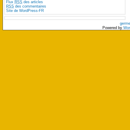
Flux
RSS
des articles
RSS
des commentaires
Site de WordPress-FR
germe
Powered by
Wor