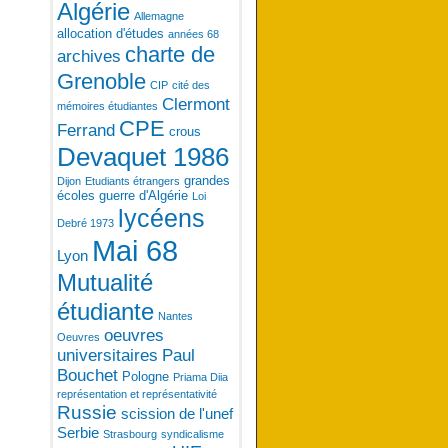
Algérie
Allemagne
allocation d'études
années 68
charte de
archives
Grenoble
CIP
cité des
Clermont
mémoires étudiantes
CPE
Ferrand
crous
Devaquet 1986
grandes
Dijon
Etudiants étrangers
écoles
guerre d'Algérie
Loi
lycéens
Debré 1973
Mai 68
Lyon
Mutualité
étudiante
Nantes
oeuvres
Oeuvres
universitaires
Paul
Bouchet
Pologne
Priama Diia
représentation et représentativité
Russie
scission de l'unef
Serbie
Strasbourg
syndicalisme