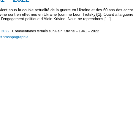
vient sous la double actualité de la guerre en Ukraine et des 60 ans des acco
ivine sont en effet nés en Ukraine (comme Léon Trotsky)[1]. Quant à la guerr
s l’engagement politique d’Alain Krivine. Nous ne reprendrons […]
, 2022
|
Commentaires fermés
sur Alain Krivine – 1941 – 2022
et prosopographie