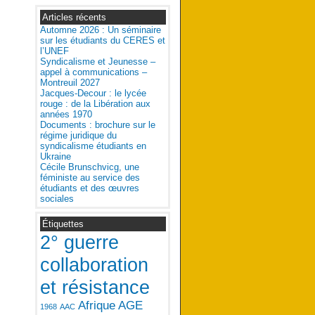
Articles récents
Automne 2026 : Un séminaire
sur les étudiants du CERES et
l’UNEF
Syndicalisme et Jeunesse –
appel à communications –
Montreuil 2027
Jacques-Decour : le lycée
rouge : de la Libération aux
années 1970
Documents : brochure sur le
régime juridique du
syndicalisme étudiants en
Ukraine
Cécile Brunschvicg, une
féministe au service des
étudiants et des œuvres
sociales
Étiquettes
2° guerre
collaboration
et résistance
Afrique
AGE
1968
AAC