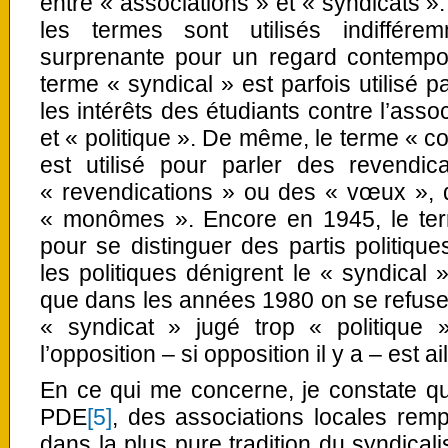
entre « associations » et « syndicats ».
les termes sont utilisés indiffér
surprenante pour un regard contempor
terme « syndical » est parfois utilisé 
les intérêts des étudiants contre l’asso
et « politique ». De même, le terme « co
est utilisé pour parler des revendic
« revendications » ou des « vœux », 
« monômes ». Encore en 1945, le term
pour se distinguer des partis politiq
les politiques dénigrent le « syndical »
que dans les années 1980 on se refuse p
« syndicat » jugé trop « politique 
l’opposition – si opposition il y a – est ai
En ce qui me concerne, je constate q
PDE
[5]
, des associations locales remp
dans la plus pure tradition du syndical