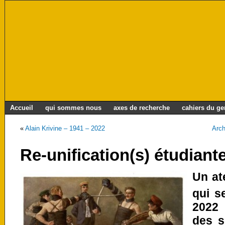
Accueil
qui sommes nous
axes de recherche
cahiers du g
«
Alain Krivine – 1941 – 2022
Arch
Re-unification(s) étudiant
Un at
qui s
2022 
des s