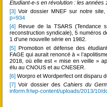
Etudiant-e-s en révolution : les années
[3]
Voir dossier MNEF sur notre site
p=934
[4]
Revue de la TSARS (Tendance synd
reconstruction syndicale), 5 numéros 
1 d’une nouvelle série en 1982.
[5]
Promotion et défense des étudiants
FAGE qui aurait renoncé à « l’apolitisme
2018, où elle est « mise en veille » a
élu au CNOUS et au CNESER.
[6]
Worpro et Wordperfect ont disparu d
[7]
Voir dossier des
Cahiers du Ger
inform.fr/wp-content/uploads/2013/10/d