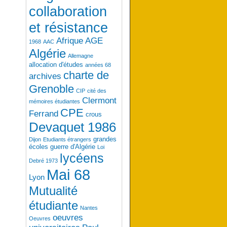
collaboration
et résistance
Afrique
AGE
1968
AAC
Algérie
Allemagne
allocation d'études
années 68
charte de
archives
Grenoble
CIP
cité des
Clermont
mémoires étudiantes
CPE
Ferrand
crous
Devaquet 1986
grandes
Dijon
Etudiants étrangers
écoles
guerre d'Algérie
Loi
lycéens
Debré 1973
Mai 68
Lyon
Mutualité
étudiante
Nantes
oeuvres
Oeuvres