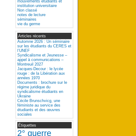
mouvements étudiants et
institution universitaire
Non classé
notes de lecture
séminaires
vie du germe
Articles récents
Automne 2026 : Un séminaire
sur les étudiants du CERES et
l’UNEF
Syndicalisme et Jeunesse –
appel à communications –
Montreuil 2027
Jacques-Decour : le lycée
rouge : de la Libération aux
années 1970
Documents : brochure sur le
régime juridique du
syndicalisme étudiants en
Ukraine
Cécile Brunschvicg, une
féministe au service des
étudiants et des œuvres
sociales
Étiquettes
2° guerre