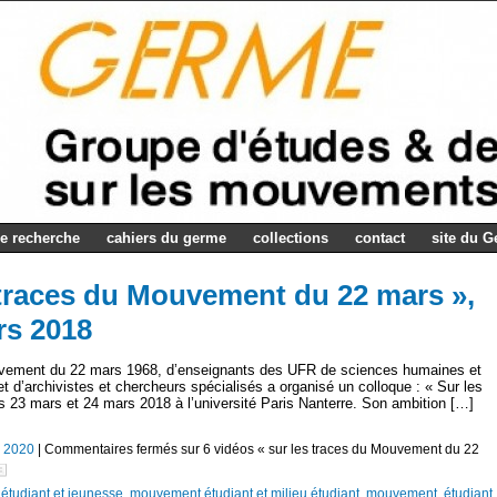
e recherche
cahiers du germe
collections
contact
site du 
s traces du Mouvement du 22 mars »,
rs 2018
Mouvement du 22 mars 1968, d’enseignants des UFR de sciences humaines et
et d’archivistes et chercheurs spécialisés a organisé un colloque : « Sur les
 23 mars et 24 mars 2018 à l’université Paris Nanterre. Son ambition […]
, 2020
|
Commentaires fermés
sur 6 vidéos « sur les traces du Mouvement du 22
tudiant et jeunesse
,
mouvement étudiant et milieu étudiant
,
mouvement, étudiant,