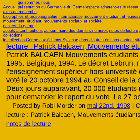
qui sommes nous
Accueil
présentation du Germe
vie du Germe
espace adherent-es
le résea
axes de recherche
biographies et prosopographie
internationale
mouvement étudiant et jeunes
mouvement, étudiant, mouvements sociaux et société
cahiers du germe
appels à contributions
au sommaire des derniers numeros
notes de lecture
collections
la collection Germe aux éditions Syllepse
dans d’autres éditions
contact
si
lecture : Patrick Balcaen, Mouvements ét
Patrick BALCAEN Mouvements étudiants E
1995. Belgique, 1994. Le décret Lebrun, 
l’enseignement supérieur hors université
voté le 20 octobre 1994 au Conseil de la
Deux jours auparavant, 20 000 étudiants 
pour demander le report du vote. Le 27 o
Posted by Robi Morder on
mai 22nd, 1998
|
C
lecture : Patrick Balcaen, Mouvements étudiant
notes de lecture