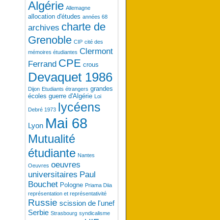
Algérie
Allemagne
allocation d'études
années 68
charte de
archives
Grenoble
CIP
cité des
Clermont
mémoires étudiantes
CPE
Ferrand
crous
Devaquet 1986
grandes
Dijon
Etudiants étrangers
écoles
guerre d'Algérie
Loi
lycéens
Debré 1973
Mai 68
Lyon
Mutualité
étudiante
Nantes
oeuvres
Oeuvres
universitaires
Paul
Bouchet
Pologne
Priama Diia
représentation et représentativité
Russie
scission de l'unef
Serbie
Strasbourg
syndicalisme