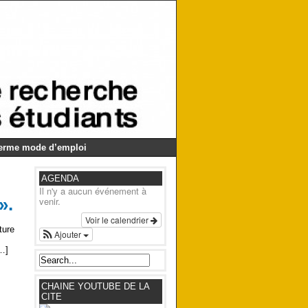
Germe mode d’emploi
AGENDA
Il n'y a aucun événement à
».
venir.
Voir le calendrier
ture
Ajouter
[…]
CHAINE YOUTUBE DE LA
CITE