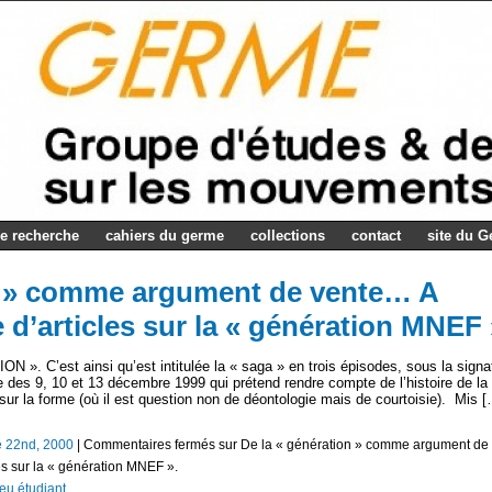
e recherche
cahiers du germe
collections
contact
site du 
on » comme argument de vente… A
 d’articles sur la « génération MNEF 
C’est ainsi qu’est intitulée la « saga » en trois épisodes, sous la signa
es 9, 10 et 13 décembre 1999 qui prétend rendre compte de l’histoire de la
r la forme (où il est question non de déontologie mais de courtoisie). Mis 
 22nd, 2000
|
Commentaires fermés
sur De la « génération » comme argument de
es sur la « génération MNEF ».
eu étudiant