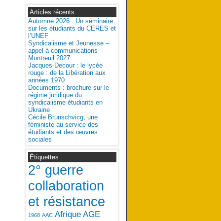
Articles récents
Automne 2026 : Un séminaire
sur les étudiants du CERES et
l’UNEF
Syndicalisme et Jeunesse –
appel à communications –
Montreuil 2027
Jacques-Decour : le lycée
rouge : de la Libération aux
années 1970
Documents : brochure sur le
régime juridique du
syndicalisme étudiants en
Ukraine
Cécile Brunschvicg, une
féministe au service des
étudiants et des œuvres
sociales
Étiquettes
2° guerre
collaboration
et résistance
Afrique
AGE
1968
AAC