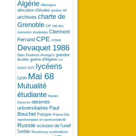
Algérie
Allemagne
allocation d'études
années 68
charte de
archives
Grenoble
CIP
cité des
Clermont
mémoires étudiantes
CPE
Ferrand
crous
Devaquet 1986
grandes
Dijon
Etudiants étrangers
écoles
guerre d'Algérie
Loi
lycéens
Debré 1973
Mai 68
Lyon
Mutualité
étudiante
Nantes
oeuvres
Oeuvres
universitaires
Paul
Bouchet
Pologne
Priama Diia
représentation et représentativité
Russie
scission de l'unef
Serbie
Strasbourg
syndicalisme