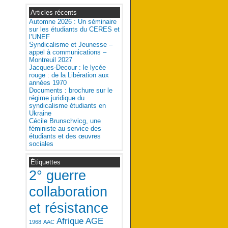
Articles récents
Automne 2026 : Un séminaire
sur les étudiants du CERES et
l’UNEF
Syndicalisme et Jeunesse –
appel à communications –
Montreuil 2027
Jacques-Decour : le lycée
rouge : de la Libération aux
années 1970
Documents : brochure sur le
régime juridique du
syndicalisme étudiants en
Ukraine
Cécile Brunschvicg, une
féministe au service des
étudiants et des œuvres
sociales
Étiquettes
2° guerre
collaboration
et résistance
Afrique
AGE
1968
AAC