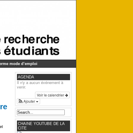
Germe mode d’emploi
AGENDA
Il n'y a aucun événement à
venir.
Voir le calendrier
Ajouter
re
CHAINE YOUTUBE DE LA
et
CITE