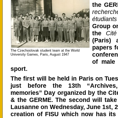
the GE
recherc
étudian
Group o
the
Cité
(Paris) 
papers f
The Czechoslovak student team at the World
conferen
University Games, Paris, August 1947
of male
sport.
The first will be held in Paris on Tu
just before the 13th “Archives
memories” Day organized by the Cit
& the GERME. The second will take 
Lausanne on Wednesday, June 1st, 20
creation of FISU which now has its