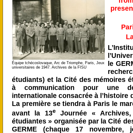
from
present
Par
L
L’Insti
l’Unive
le GER
Équipe tchécoslovaque, Arc de Triomphe, Paris, Jeux
universitaires de 1947. Archives de la FISU
recher
étudiants) et la Cité des mémoires é
à communication pour une do
internationale consacrée à l’histoire 
La première se tiendra à Paris le ma
e
avant la 13
Journée « Archives,
étudiantes » organisée par la Cité d
GERME (chaque 17 novembre, jou