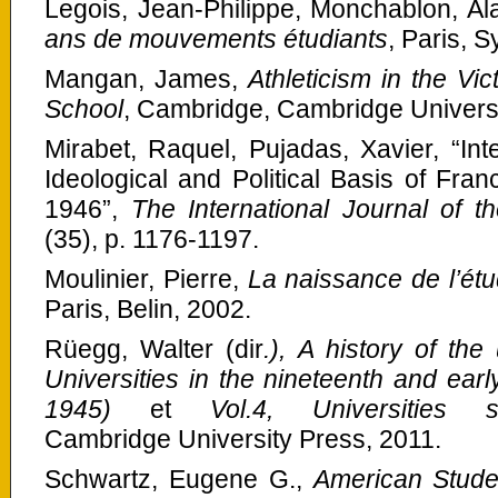
Legois, Jean-Philippe, Monchablon, Ala
ans de mouvements étudiants
, Paris, S
Mangan, James,
Athleticism in the Vi
School
, Cambridge, Cambridge Universi
Mirabet, Raquel, Pujadas, Xavier, “Int
Ideological and Political Basis of Fran
1946”,
The International Journal of t
(35), p. 1176-1197.
Moulinier, Pierre,
La naissance de l’étu
Paris, Belin, 2002.
Rüegg, Walter (dir
.), A history of the
Universities in the nineteenth and earl
1945)
et
Vol.4, Universities
Cambridge University Press, 2011.
Schwartz, Eugene G.,
American Stude