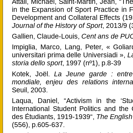
Attali, Michaël, Saint-Martin, Jean, “Th
in the Expansion of Sport Practice in 
Development and Collateral Effects (1
Journal of the History of Sport
, 2013/9 (
Gallien, Claude-Louis,
Cent ans de PU
Impiglia, Marco, Lang, Peter, « Goliard
universitari prima delle Universiadi »,
La
storia dello sport
, 1997 (nº1), p.8-39
Kotek, Joël.
La Jeune garde : entr
mondiale, enjeu des relations intern
Seuil, 2003.
Laqua, Daniel, “Activism in the ‘Stu
International Student Politics and the 
des Étudiants, 1919-1939“,
The English
(556), p.605-637.