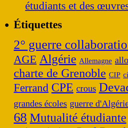
étudiants et des œuvres
Étiquettes
2° guerre collaboratio
Algérie
AGE
all
Allemagne
charte de Grenoble
CIP
c
Deva
CPE
Ferrand
crous
grandes écoles
guerre d'Algéri
68
Mutualité étudiante