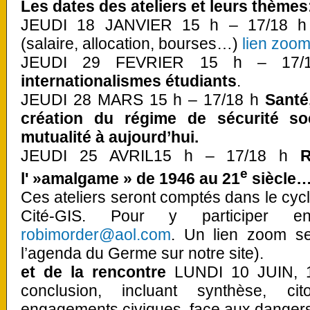
Les dates des ateliers et leurs thèmes
JEUDI 18 JANVIER 15 h – 17/18 
(salaire, allocation, bourses…)
lien zoo
JEUDI 29 FEVRIER 15 h – 17
internationalismes étudiants
.
JEUDI 28 MARS 15 h – 17/18 h
Santé,
création du régime de sécurité soc
mutualité à aujourd’hui.
JEUDI 25 AVRIL15 h – 17/18 h
R
e
l' »amalgame » de 1946 au 21
siècle
Ces ateliers seront comptés dans le cy
Cité-GIS. Pour y participer e
robimorder@aol.com
. Un lien zoom se
l’agenda du Germe sur notre site).
et de la rencontre
LUNDI 10 JUIN, 1
conclusion, incluant synthèse, cit
engagements civiques, face aux dangers