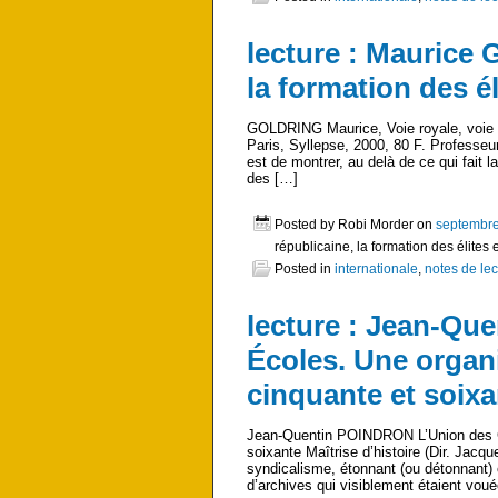
lecture : Maurice G
la formation des é
GOLDRING Maurice, Voie royale, voie ré
Paris, Syllepse, 2000, 80 F. Professeur 
est de montrer, au delà de ce qui fait 
des […]
Posted by Robi Morder on
septembre
républicaine, la formation des élite
Posted in
internationale
,
notes de lec
lecture : Jean-Qu
Écoles. Une organ
cinquante et soixa
Jean-Quentin POINDRON L’Union des Gr
soixante Maîtrise d’histoire (Dir. Jacq
syndicalisme, étonnant (ou détonnant) c
d’archives qui visiblement étaient vou