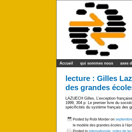
Accueil
qui sommes nous
axes d
lecture : Gilles L
des grandes écoles
LAZUECH Gilles, L’exception française
1999, 304 p. Le premier livre du sociol
spécificités du système français des g
Posted by Robi Morder on
septembre
le modèle des grandes écoles à l’ép
Posted in
internationale
,
notes de lec