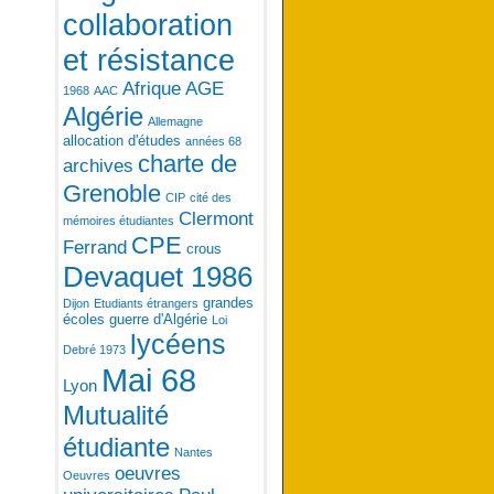
collaboration
et résistance
Afrique
AGE
1968
AAC
Algérie
Allemagne
allocation d'études
années 68
charte de
archives
Grenoble
CIP
cité des
Clermont
mémoires étudiantes
CPE
Ferrand
crous
Devaquet 1986
grandes
Dijon
Etudiants étrangers
écoles
guerre d'Algérie
Loi
lycéens
Debré 1973
Mai 68
Lyon
Mutualité
étudiante
Nantes
oeuvres
Oeuvres