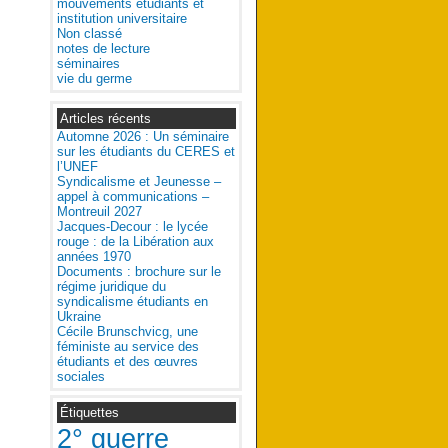
mouvements étudiants et
institution universitaire
Non classé
notes de lecture
séminaires
vie du germe
Articles récents
Automne 2026 : Un séminaire
sur les étudiants du CERES et
l’UNEF
Syndicalisme et Jeunesse –
appel à communications –
Montreuil 2027
Jacques-Decour : le lycée
rouge : de la Libération aux
années 1970
Documents : brochure sur le
régime juridique du
syndicalisme étudiants en
Ukraine
Cécile Brunschvicg, une
féministe au service des
étudiants et des œuvres
sociales
Étiquettes
2° guerre