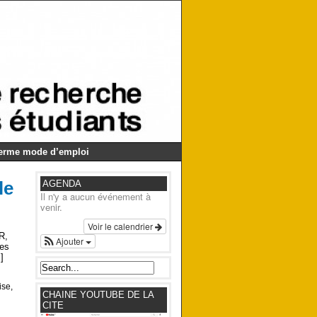
Germe mode d’emploi
le
AGENDA
Il n'y a aucun événement à
venir.
Voir le calendrier
R,
Ajouter
les
]
ise,
CHAINE YOUTUBE DE LA
CITE