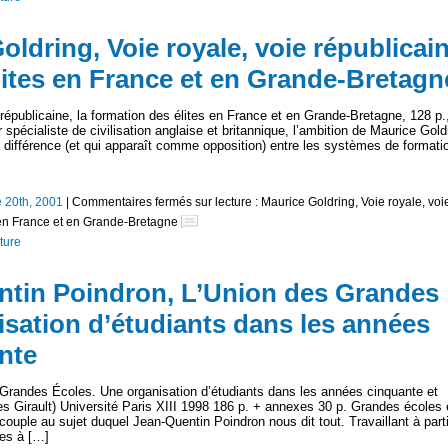
oldring, Voie royale, voie républicain
lites en France et en Grande-Bretagn
publicaine, la formation des élites en France et en Grande-Bretagne, 128 p.
spécialiste de civilisation anglaise et britannique, l’ambition de Maurice Gold
la différence (et qui apparaît comme opposition) entre les systèmes de formati
 20th, 2001
|
Commentaires fermés
sur lecture : Maurice Goldring, Voie royale, voi
s en France et en Grande-Bretagne
ture
entin Poindron, L’Union des Grandes
isation d’étudiants dans les années
nte
andes Écoles. Une organisation d’étudiants dans les années cinquante et
ues Girault) Université Paris XIII 1998 186 p. + annexes 30 p. Grandes écoles 
ouple au sujet duquel Jean-Quentin Poindron nous dit tout. Travaillant à parti
ées à […]