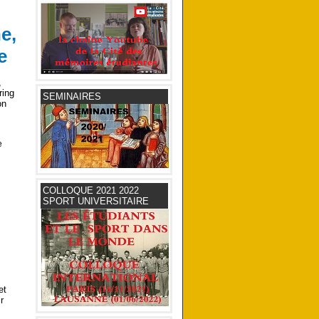
e,
e
,
ring
SEMINAIRES
on
e
COLLOQUE 2021 2022
SPORT UNIVERSITAIRE
et
r