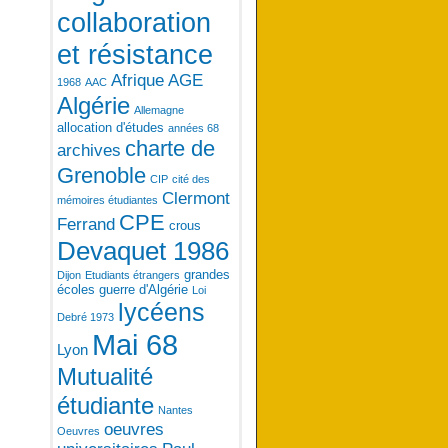
collaboration
et résistance
Afrique
AGE
1968
AAC
Algérie
Allemagne
allocation d'études
années 68
charte de
archives
Grenoble
CIP
cité des
Clermont
mémoires étudiantes
CPE
Ferrand
crous
Devaquet 1986
grandes
Dijon
Etudiants étrangers
écoles
guerre d'Algérie
Loi
lycéens
Debré 1973
Mai 68
Lyon
Mutualité
étudiante
Nantes
oeuvres
Oeuvres