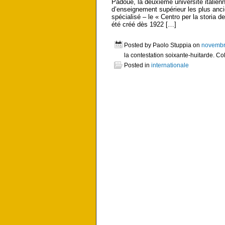
Padoue, la deuxième université italienn
d’enseignement supérieur les plus anci
spécialisé – le « Centro per la storia d
été créé dès 1922 […]
Posted by Paolo Stuppia on
novembr
la contestation soixante-huitarde. C
Posted in
internationale