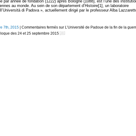
e par année de fondation (1222) après Bologne (1088), est l’une des instituti
ennes au monde. Au sein de son département d’Histoire[1], un laboratoire
ell’Università di Padova », actuellement dirigé par le professeur Alba Lazzarett
e 7th, 2015
|
Commentaires fermés
sur L’Université de Padoue de la fin de la guer
olloque des 24 et 25 septembre 2015