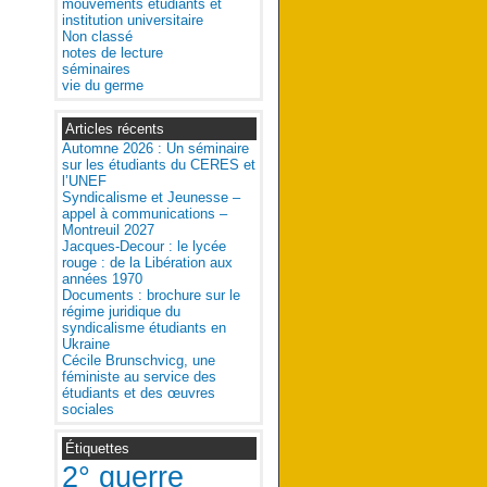
mouvements étudiants et
institution universitaire
Non classé
notes de lecture
séminaires
vie du germe
Articles récents
Automne 2026 : Un séminaire
sur les étudiants du CERES et
l’UNEF
Syndicalisme et Jeunesse –
appel à communications –
Montreuil 2027
Jacques-Decour : le lycée
rouge : de la Libération aux
années 1970
Documents : brochure sur le
régime juridique du
syndicalisme étudiants en
Ukraine
Cécile Brunschvicg, une
féministe au service des
étudiants et des œuvres
sociales
Étiquettes
2° guerre