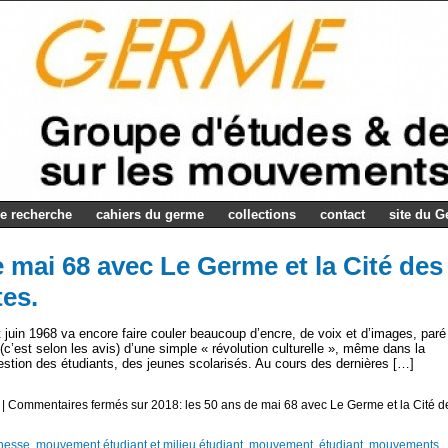
e recherche
cahiers du germe
collections
contact
site du 
e mai 68 avec Le Germe et la Cité des
es.
 juin 1968 va encore faire couler beaucoup d’encre, de voix et d’images, paré
 (c’est selon les avis) d’une simple « révolution culturelle », même dans la
uestion des étudiants, des jeunes scolarisés. Au cours des dernières […]
|
Commentaires fermés
sur 2018: les 50 ans de mai 68 avec Le Germe et la Cité d
unesse
,
mouvement étudiant et milieu étudiant
,
mouvement, étudiant, mouvements