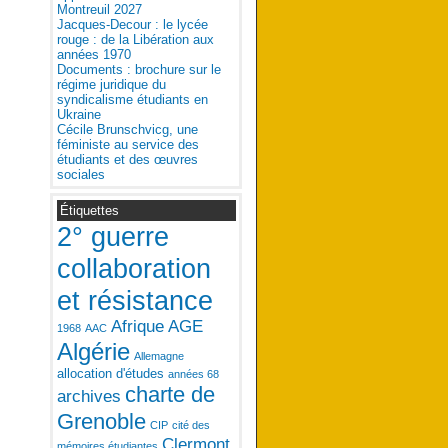
Montreuil 2027
Jacques-Decour : le lycée
rouge : de la Libération aux
années 1970
Documents : brochure sur le
régime juridique du
syndicalisme étudiants en
Ukraine
Cécile Brunschvicg, une
féministe au service des
étudiants et des œuvres
sociales
Étiquettes
2° guerre
collaboration
et résistance
Afrique
AGE
1968
AAC
Algérie
Allemagne
allocation d'études
années 68
charte de
archives
Grenoble
CIP
cité des
Clermont
mémoires étudiantes