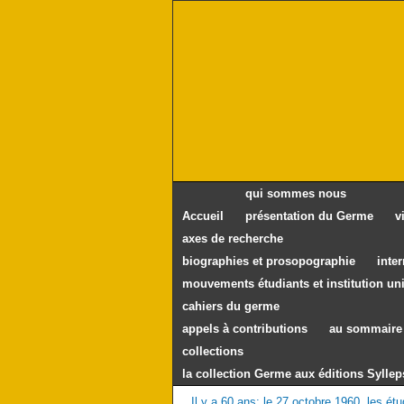
qui sommes nous
Accueil
présentation du Germe
v
axes de recherche
biographies et prosopographie
inte
mouvements étudiants et institution uni
cahiers du germe
appels à contributions
au sommaire 
collections
la collection Germe aux éditions Syllep
Il y a 60 ans: le 27 octobre 1960, les étu