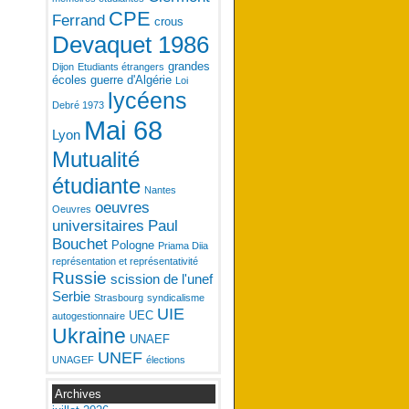
CPE
Ferrand
crous
Devaquet 1986
grandes
Dijon
Etudiants étrangers
écoles
guerre d'Algérie
Loi
lycéens
Debré 1973
Mai 68
Lyon
Mutualité
étudiante
Nantes
oeuvres
Oeuvres
universitaires
Paul
Bouchet
Pologne
Priama Diia
représentation et représentativité
Russie
scission de l'unef
Serbie
Strasbourg
syndicalisme
UIE
UEC
autogestionnaire
Ukraine
UNAEF
UNEF
UNAGEF
élections
Archives