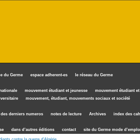
ie du Germe
espace adherent-es
le réseau du Germe
rnationale
mouvement étudiant et jeunesse
mouvement étudiant et 
versitaire
mouvement, étudiant, mouvements sociaux et société
des derniers numeros
notes de lecture
Archives
index des cah
se
dans d’autres éditions
contact
site du Germe mode d’emplo
diants contre la guerre d’Algérie