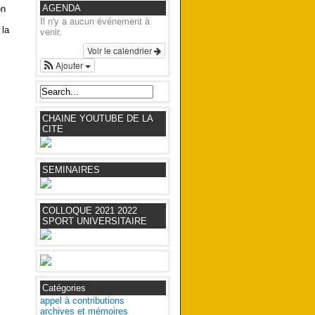
AGENDA
on
Il n'y a aucun événement à
 la
venir.
Voir le calendrier
Ajouter
CHAINE YOUTUBE DE LA
CITE
SEMINAIRES
COLLOQUE 2021 2022
SPORT UNIVERSITAIRE
Catégories
appel à contributions
archives et mémoires