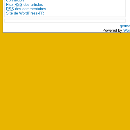
Connexion
Flux
RSS
des articles
RSS
des commentaires
Site de WordPress-FR
germe
Powered by
Wor