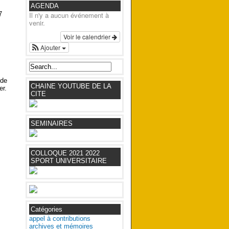
AGENDA
7
Il n'y a aucun événement à
venir.
Voir le calendrier
Ajouter
ide
CHAINE YOUTUBE DE LA
er.
CITE
SEMINAIRES
COLLOQUE 2021 2022
SPORT UNIVERSITAIRE
Catégories
appel à contributions
archives et mémoires