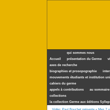
qui sommes nous
Accueil
présentation du Germe
v
axes de recherche
biographies et prosopographie
inte
mouvements étudiants et institution uni
cahiers du germe
appels à contributions
au sommaire 
collections
la collection Germe aux éditions Syllep
Vidéo: Paul Bouchet présente « Mes 7 ut