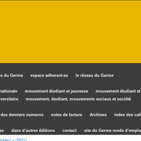
ie du Germe
espace adherent-es
le réseau du Germe
rnationale
mouvement étudiant et jeunesse
mouvement étudiant et 
versitaire
mouvement, étudiant, mouvements sociaux et société
des derniers numeros
notes de lecture
Archives
index des cah
se
dans d’autres éditions
contact
site du Germe mode d’emplo
opies » (2011)