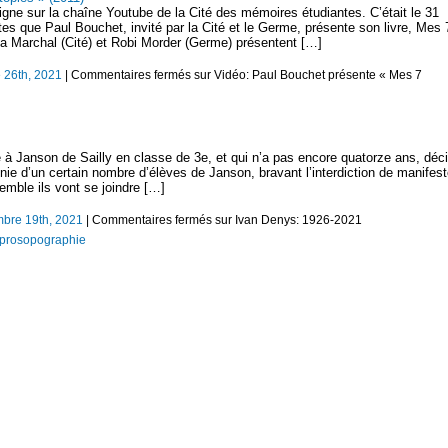
ligne sur la chaîne Youtube de la Cité des mémoires étudiantes. C’était le 31
tes que Paul Bouchet, invité par la Cité et le Germe, présente son livre, Mes 
na Marchal (Cité) et Robi Morder (Germe) présentent […]
 26th, 2021
|
Commentaires fermés
sur Vidéo: Paul Bouchet présente « Mes 7
à Janson de Sailly en classe de 3e, et qui n’a pas encore quatorze ans, déc
nie d’un certain nombre d’élèves de Janson, bravant l’interdiction de manifest
semble ils vont se joindre […]
bre 19th, 2021
|
Commentaires fermés
sur Ivan Denys: 1926-2021
t prosopographie