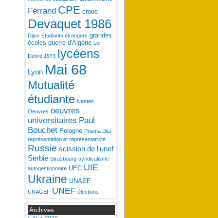
CPE
Ferrand
crous
Devaquet 1986
grandes
Dijon
Etudiants étrangers
écoles
guerre d'Algérie
Loi
lycéens
Debré 1973
Mai 68
Lyon
Mutualité
étudiante
Nantes
oeuvres
Oeuvres
universitaires
Paul
Bouchet
Pologne
Priama Diia
représentation et représentativité
Russie
scission de l'unef
Serbie
Strasbourg
syndicalisme
UIE
UEC
autogestionnaire
Ukraine
UNAEF
UNEF
UNAGEF
élections
Archives