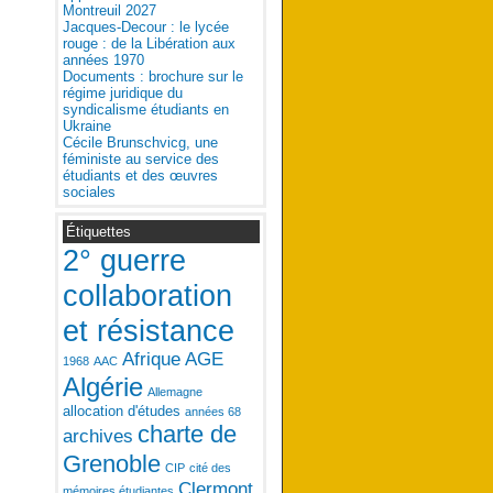
Montreuil 2027
Jacques-Decour : le lycée
rouge : de la Libération aux
années 1970
Documents : brochure sur le
régime juridique du
syndicalisme étudiants en
Ukraine
Cécile Brunschvicg, une
féministe au service des
étudiants et des œuvres
sociales
Étiquettes
2° guerre
collaboration
et résistance
Afrique
AGE
1968
AAC
Algérie
Allemagne
allocation d'études
années 68
charte de
archives
Grenoble
CIP
cité des
Clermont
mémoires étudiantes