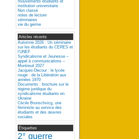
mouvements étudiants et
institution universitaire
Non classé
notes de lecture
séminaires
vie du germe
Articles récents
Automne 2026 : Un séminaire
sur les étudiants du CERES et
l’UNEF
Syndicalisme et Jeunesse –
appel à communications –
Montreuil 2027
Jacques-Decour : le lycée
rouge : de la Libération aux
années 1970
Documents : brochure sur le
régime juridique du
syndicalisme étudiants en
Ukraine
Cécile Brunschvicg, une
féministe au service des
étudiants et des œuvres
sociales
Étiquettes
2° guerre