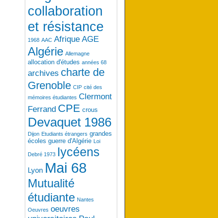
collaboration
et résistance
Afrique
AGE
1968
AAC
Algérie
Allemagne
allocation d'études
années 68
charte de
archives
Grenoble
CIP
cité des
Clermont
mémoires étudiantes
CPE
Ferrand
crous
Devaquet 1986
grandes
Dijon
Etudiants étrangers
écoles
guerre d'Algérie
Loi
lycéens
Debré 1973
Mai 68
Lyon
Mutualité
étudiante
Nantes
oeuvres
Oeuvres