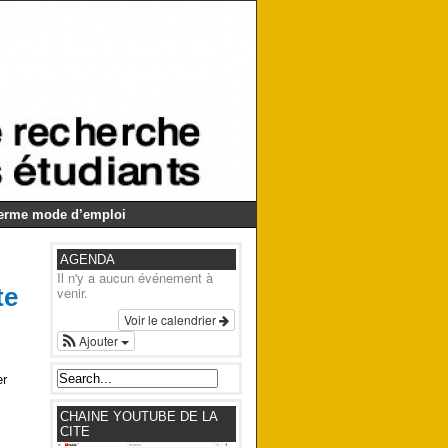
Germe mode d’emploi
AGENDA
Il n'y a aucun événement à
te
venir.
Voir le calendrier
Ajouter
er
CHAINE YOUTUBE DE LA
CITE