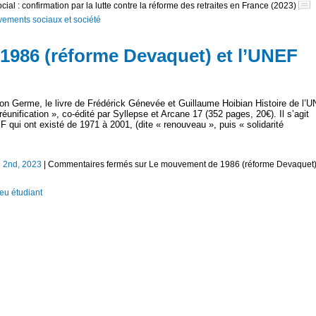
al : confirmation par la lutte contre la réforme des retraites en France (2023)
ements sociaux et société
986 (réforme Devaquet) et l’UNEF
tion Germe, le livre de Frédérick Génevée et Guillaume Hoibian Histoire de l’
éunification », co-édité par Syllepse et Arcane 17 (352 pages, 20€). Il s’agit
EF qui ont existé de 1971 à 2001, (dite « renouveau », puis « solidarité
 2nd, 2023
|
Commentaires fermés
sur Le mouvement de 1986 (réforme Devaquet)
eu étudiant