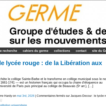
e recherche
cahiers du germe
collections
contact
site du 
e lycée rouge : de la Libération aux
achète le collège Sainte-Barbe et le transforme en collège municipal sous le n
— 1661-1741 — est un historien français qui occupa la chaire d’éloquence au
iversité de Paris puis principal au collège de Beauvais (5ᵉ arr.), […]
erre Hardy on
mai 3rd, 2026
|
Commentaires fermés
sur Jacques-Decour : le lycée 
titution universitaire