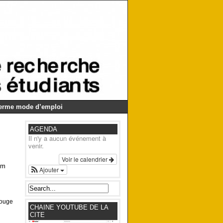
Germe mode d’emploi
AGENDA
Il n'y a aucun événement à
venir.
Voir le calendrier
om
Ajouter
rouge
CHAINE YOUTUBE DE LA
CITE