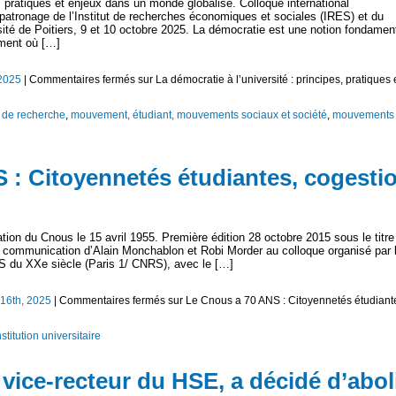
s, pratiques et enjeux dans un monde globalisé. Colloque international
le patronage de l’Institut de recherches économiques et sociales (IRES) et du
sité de Poitiers, 9 et 10 octobre 2025. La démocratie est une notion fondamen
ment où […]
 2025
|
Commentaires fermés
sur La démocratie à l’université : principes, pratiques 
 de recherche
,
mouvement, étudiant, mouvements sociaux et société
,
mouvements
 : Citoyennetés étudiantes, cogestio
ation du Cnous le 15 avril 1955. Première édition 28 octobre 2015 sous le titre
 communication d’Alain Monchablon et Robi Morder au colloque organisé par 
S du XXe siècle (Paris 1/ CNRS), avec le […]
l 16th, 2025
|
Commentaires fermés
sur Le Cnous a 70 ANS : Citoyennetés étudiant
titution universitaire
 vice-recteur du HSE, a décidé d’abol