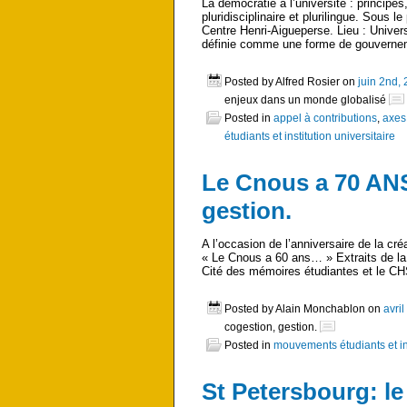
La démocratie à l’université : principe
pluridisciplinaire et plurilingue. Sous 
Centre Henri-Aigueperse. Lieu : Univer
définie comme une forme de gouverne
Posted by Alfred Rosier on
juin 2nd,
enjeux dans un monde globalisé
Posted in
appel à contributions
,
axes
étudiants et institution universitaire
Le Cnous a 70 ANS
gestion.
A l’occasion de l’anniversaire de la cré
« Le Cnous a 60 ans… » Extraits de la
Cité des mémoires étudiantes et le CH
Posted by Alain Monchablon on
avri
cogestion, gestion.
Posted in
mouvements étudiants et ins
St Petersbourg: le