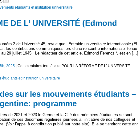
US
ements étudiants et institution universitaire
E DE L’ UNIVERSITÉ (Edmond
numéro 2 de Université 45, revue que l’Entraide universitaire internationale (EU
tait les contributions communiquées lors d’une rencontre internationale tenue
au 29 juillet 1945. Le rédacteur de cet article, Edmond Ferenczi*, est en […
5th, 2025
|
Commentaires fermés
sur POUR LA RÉFORME DE L’ UNIVERSITÉ
tudiants et institution universitaire
udes sur les mouvements étudiants – 
Argentine: programme
res de 2021 et 2023 le Germe et la Cité des mémoires étudiantes se sont
ipation de ces désormais régulières journées à l’initiative de nos collègues et
 (Voir l’appel à contribution publié sur notre site). Elle se tiendront cette an