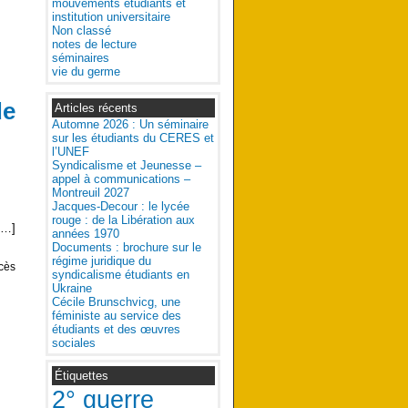
mouvements étudiants et
institution universitaire
Non classé
notes de lecture
séminaires
vie du germe
de
Articles récents
Automne 2026 : Un séminaire
sur les étudiants du CERES et
l’UNEF
Syndicalisme et Jeunesse –
appel à communications –
Montreuil 2027
Jacques-Decour : le lycée
rouge : de la Libération aux
[…]
années 1970
Documents : brochure sur le
régime juridique du
cès
syndicalisme étudiants en
Ukraine
Cécile Brunschvicg, une
féministe au service des
étudiants et des œuvres
sociales
Étiquettes
2° guerre