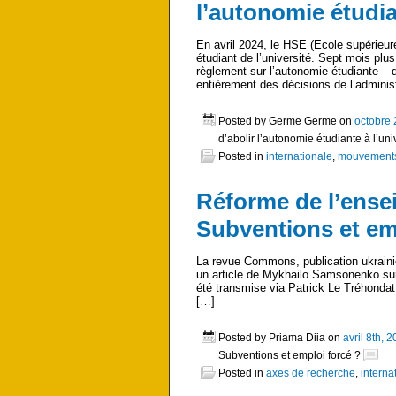
l’autonomie étudia
En avril 2024, le HSE (Ecole supérieur
étudiant de l’université. Sept mois plu
règlement sur l’autonomie étudiante –
entièrement des décisions de l’adminis
Posted by Germe Germe on
octobre 
d’abolir l’autonomie étudiante à l’uni
Posted in
internationale
,
mouvements é
Réforme de l’ense
Subventions et em
La revue Commons, publication ukrainien
un article de Mykhailo Samsonenko sur 
été transmise via Patrick Le Tréhondat 
[…]
Posted by Priama Diia on
avril 8th, 
Subventions et emploi forcé ?
Posted in
axes de recherche
,
interna