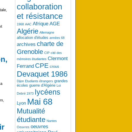
collaboration
tale,
et résistance
Afrique
AGE
1968
AAC
et
Algérie
Allemagne
allocation d'études
années 68
charte de
archives
Grenoble
CIP
cité des
n,
Clermont
mémoires étudiantes
CPE
Ferrand
crous
Devaquet 1986
grandes
Dijon
Etudiants étrangers
la
écoles
guerre d'Algérie
Loi
lycéens
Debré 1973
Mai 68
es,
Lyon
Mutualité
étudiante
Nantes
ir
oeuvres
Oeuvres