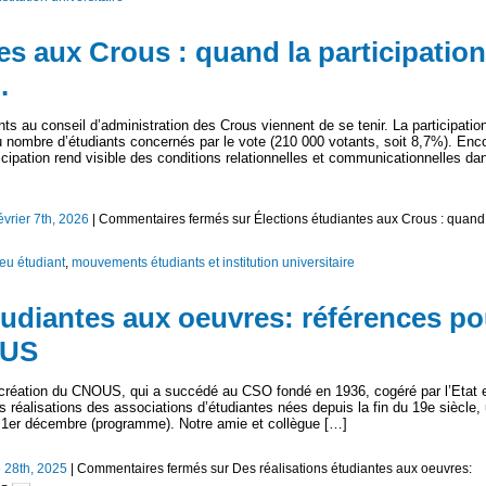
es aux Crous : quand la participation
.
ts au conseil d’administration des Crous viennent de se tenir. La participatio
au nombre d’étudiants concernés par le vote (210 000 votants, soit 8,7%). Enc
rticipation rend visible des conditions relationnelles et communicationnelles da
évrier 7th, 2026
|
Commentaires fermés
sur Élections étudiantes aux Crous : quand
eu étudiant
,
mouvements étudiants et institution universitaire
tudiantes aux oeuvres: références po
OUS
a création du CNOUS, qui a succédé au CSO fondé en 1936, cogéré par l’Etat 
s réalisations des associations d’étudiantes nées depuis la fin du 19e siècle,
 1er décembre (programme). Notre amie et collègue […]
 28th, 2025
|
Commentaires fermés
sur Des réalisations étudiantes aux oeuvres: