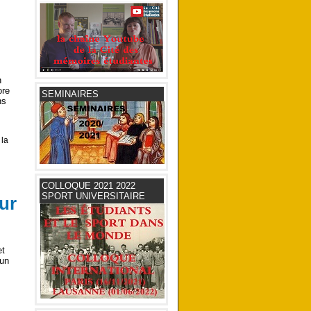
n
ore
SEMINAIRES
ns
 la
COLLOQUE 2021 2022
SPORT UNIVERSITAIRE
ur
et
 un