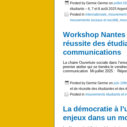
Posted by Germe Germe on
juillet 2
étudiants – 6, 7 et 8 août 2025 Arge
Posted in
internationale
,
mouvement é
mouvements sociaux et société
,
mouv
Workshop Nantes «
réussite des étudi
communications
La chaire Ouverture sociale dans l’ens
premier atelier qui se tiendra le vendr
communication Mi-juillet 2025 : Répon
Posted by Germe Germe on
juin 16t
et de réussite des étudiantes et des
Posted in
mouvements étudiants et ins
La démocratie à l’u
enjeux dans un mo