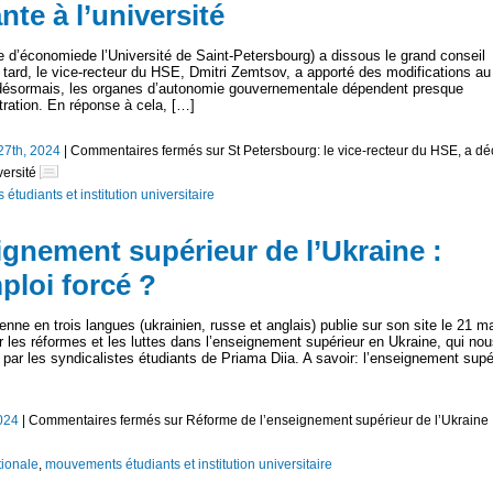
nte à l’université
e d’économiede l’Université de Saint-Petersbourg) a dissous le grand conseil
s tard, le vice-recteur du HSE, Dmitri Zemtsov, a apporté des modifications au
 désormais, les organes d’autonomie gouvernementale dépendent presque
tration. En réponse à cela, […]
27th, 2024
|
Commentaires fermés
sur St Petersbourg: le vice-recteur du HSE, a dé
versité
tudiants et institution universitaire
ignement supérieur de l’Ukraine :
ploi forcé ?
ne en trois langues (ukrainien, russe et anglais) publie sur son site le 21 m
les réformes et les luttes dans l’enseignement supérieur en Ukraine, qui nou
par les syndicalistes étudiants de Priama Diia. A savoir: l’enseignement supé
2024
|
Commentaires fermés
sur Réforme de l’enseignement supérieur de l’Ukraine 
tionale
,
mouvements étudiants et institution universitaire