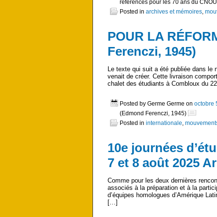
références pour les 70 ans du CNO
Posted in
archives et mémoires
,
mouv
POUR LA RÉFORM
Ferenczi, 1945)
Le texte qui suit a été publiée dans le 
venait de créer. Cette livraison compor
chalet des étudiants à Combloux du 22 
Posted by Germe Germe on
octobre 
(Edmond Ferenczi, 1945)
Posted in
internationale
,
mouvements é
10e journées d’ét
7 et 8 août 2025 
Comme pour les deux dernières rencont
associés à la préparation et à la partic
d’équipes homologues d’Amérique Latine.
[…]