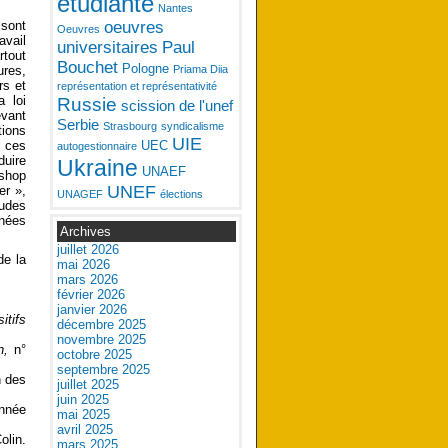
étudiante
Nantes
oeuvres
 sont
Oeuvres
avail
universitaires
Paul
rtout
Bouchet
Pologne
Priama Diia
ures,
rs et
représentation et représentativité
a loi
Russie
scission de l'unef
evant
Serbie
Strasbourg
syndicalisme
tions
UIE
UEC
e ces
autogestionnaire
duire
Ukraine
UNAEF
kshop
UNEF
er »,
UNAGEF
élections
tudes
nnées
Archives
juillet 2026
de la
mai 2026
mars 2026
février 2026
janvier 2026
itifs
décembre 2025
novembre 2025
n,
n°
octobre 2025
septembre 2025
n des
juillet 2025
juin 2025
année
mai 2025
avril 2025
lin.
mars 2025