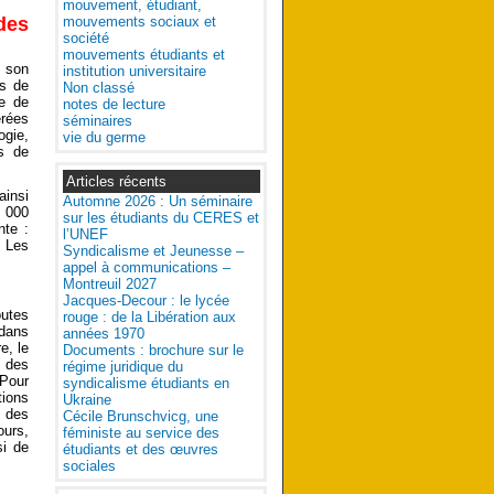
mouvement, étudiant,
mouvements sociaux et
des
société
mouvements étudiants et
à son
institution universitaire
es de
Non classé
le de
notes de lecture
érées
séminaires
ogie,
vie du germe
ns de
Articles récents
ainsi
Automne 2026 : Un séminaire
5 000
sur les étudiants du CERES et
nte :
l’UNEF
. Les
Syndicalisme et Jeunesse –
appel à communications –
Montreuil 2027
Jacques-Decour : le lycée
outes
rouge : de la Libération aux
 dans
années 1970
e, le
Documents : brochure sur le
, des
régime juridique du
 Pour
syndicalisme étudiants en
tions
Ukraine
n des
Cécile Brunschvicg, une
ours,
féministe au service des
si de
étudiants et des œuvres
sociales