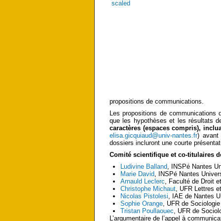
propositions de communications.
Les propositions de communications de
que les hypothèses et les résultats de
caractères (espaces compris), inclua
elisa.gicquiaud@univ-nantes.fr
) avant
dossiers incluront une courte présentat
Comité scientifique et co-titulaires
Ludivine Balland
, INSPé Nantes Un
Marie David
, INSPé Nantes Univer
Arnauld Leclerc
, Faculté de Droit 
Christophe Michaut
, UFR Lettres 
Nicolas Pistolesi
, IAE de Nantes 
Sophie Orange
, UFR de Sociologie
Tristan Poullaouec
, UFR de Sociol
L’argumentaire de l’appel à communica