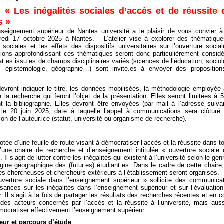
s
« Les inégalités sociales d’accès et de réussite 
s »
nseignement supérieur de Nantes université a le plaisir de vous convier 
ndredi 17 octobre 2025 à Nantes. L’atelier vise à explorer des thématiqu
sociales et les effets des dispositifs universitaires sur l’ouverture socia
tions approfondissant ces thématiques seront donc particulièrement consid
t.es issu.es de champs disciplinaires variés (sciences de l’éducation, sociol
re, épistémologie, géographie…) sont invité.es à envoyer des propositio
vront indiquer le titre, les données mobilisées, la méthodologie employée 
 la recherche qui feront l’objet de la présentation. Elles seront limitées à 
t la bibliographie. Elles devront être envoyées (par mail à l’adresse suiva
t le 20 juin 2025, date à laquelle l’appel à communications sera clôturé
ion de l’auteur.ice (statut, université ou organisme de recherche).
:
tée d’une feuille de route visant à démocratiser l’accès et la réussite dans t
d’une chaire de recherche et d’enseignement intitulée « ouverture sociale
l s’agit de lutter contre les inégalités qui existent à l’université selon le genr
rigine géographique des (futur.es) étudiant.es. Dans le cadre de cette chaire
es chercheuses et chercheurs extérieurs à l’établissement seront organisés.
verture sociale dans l’enseignement supérieur » sollicite des communica
ssances sur les inégalités dans l’enseignement supérieur et sur l’évaluatio
. Il s’agit à la fois de partager les résultats des recherches récentes et en c
des acteurs concernés par l’accès et la réussite à l’université, mais aus
émocratiser effectivement l’enseignement supérieur.
ur et parcours d’étude