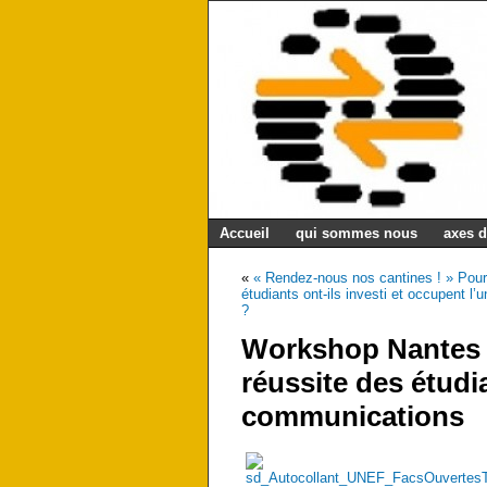
Accueil
qui sommes nous
axes d
«
« Rendez-nous nos cantines ! » Pou
étudiants ont-ils investi et occupent l’
?
Workshop Nantes «
réussite des étudi
communications