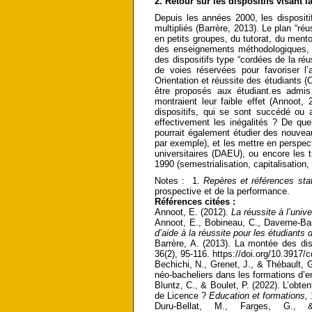
2. Retour sur les dispositifs visant l
Depuis les années 2000, les dispositi
multipliés (Barrère, 2013). Le plan “ré
en petits groupes, du tutorat, du ment
des enseignements méthodologiques, 
des dispositifs type “cordées de la ré
de voies réservées pour favoriser l’
Orientation et réussite des étudiants
être proposés aux étudiant.es admis 
montraient leur faible effet (Annoot,
dispositifs, qui se sont succédé ou 
effectivement les inégalités ? De quel
pourrait également étudier des nouvea
par exemple), et les mettre en perspe
universitaires (DAEU), ou encore les
1990 (semestrialisation, capitalisation
Notes : 1.
Repères et références stat
prospective et de la performance.
Références citées :
Annoot, E. (2012).
La réussite à l’unive
Annoot, E., Bobineau, C., Daverne-Bail
d’aide à la réussite pour les étudiants 
Barrère, A. (2013). La montée des dis
36(2), 95-116. https://doi.org/10.3917/
Bechichi, N., Grenet, J., & Thébault, G
néo-bacheliers dans les formations d’
Bluntz, C., & Boulet, P. (2022). L’obt
de Licence ?
Education et formations,
Duru-Bellat, M., Farges, G.