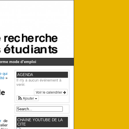
Germe mode d’emploi
e qui
AGENDA
été
»
Il n'y a aucun événement à
venir.
de
Voir le calendrier
Ajouter
CHAINE YOUTUBE DE LA
ur
de
CITE
elier