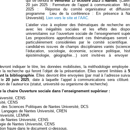
qui se tiendra le
vendredi 17 octobre 2025
à
Nantes
. (Calen
20 juin 2025 : Fermeture de l’appel à communication Mi-ju
2025 : Réponse du comité organisateur et diffusio
programme Lieu de la conférence : En présence à Na
Université).
Lien vers le site et l’AAC.
L’atelier vise à explorer des thématiques de recherche en
avec les inégalités sociales et les effets des disposi
universitaires sur l’ouverture sociale de l’enseignement supér
Les propositions approfondissant ces thématiques seront
particulièrement considérées par le comité scientifique
candidat⸱es issu⸱es de champs disciplinaires variés (scienc
l’éducation, sociologie, économie, science politique, hist
épistémologie, géographie…) sont invité⸱es à envoyer
vront indiquer le titre, les données mobilisées, la méthodologie employée 
 la recherche qui feront l’objet de la présentation. Elles seront limitées à
5
nt la bibliographie
. Elles devront être envoyées (par mail à l’adresse suiva
 le
20 juin 2025
, date à laquelle l’appel à communications sera clôturé
ion de l’auteur⸱ice (statut, université ou organisme de recherche).
 de la chaire Ouverture sociale dans l’enseignement supérieur :
iversité, CENS
sité, CENS
et des Sciences Politiques de Nantes Université, DCS
et Langages de Nantes Université, CREN
Université, LEMNA
 de Nantes Université, CENS
ogie de Nantes Université, CENS
tion figure dans le document ci-dessous.