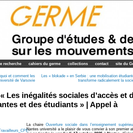
e recherche
cahiers du germe
collections
contact
site du 
rquoi et comment les
Les « blokade » en Serbie : une mobilisation étudiant
université de Varsovie
transforme radicalement la soci
 Les inégalités sociales d’accès et 
antes et des étudiants » | Appel à
La chaire
Ouverture sociale dans l’enseignement supérie
Nantes université a le plaisir de vous convier à son premier at