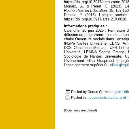
https://doi.org/10.3917/arco.zante.201
Morlaix, S., & Perret, C. (2013). L’
Recherches en Education,
15, 137-150.
Renisio, Y. (2015). L’origine sociale
https://doi.org/10.3917/arss.210.0010.
Informations pratiques :
Calendrier 20 juin 2025 : Fermeture 
diffusion du programme Lieu de la conf
chaire Ouverture sociale dans l’ensei
INSPé Nantes Université, CENS Arnaul
DCS Christophe Michaut, UFR Lettre
Université, LEMNA Sophie Orange, 
Sociologie de Nantes Université, 
l’événement Elisa Gicquiaud (charg
l’enseignement supérieur) :
elisa.gicqu
Posted by Germe Germe on
juin 16t
Posted in
mouvements étudiants et ins
(Comments are closed)