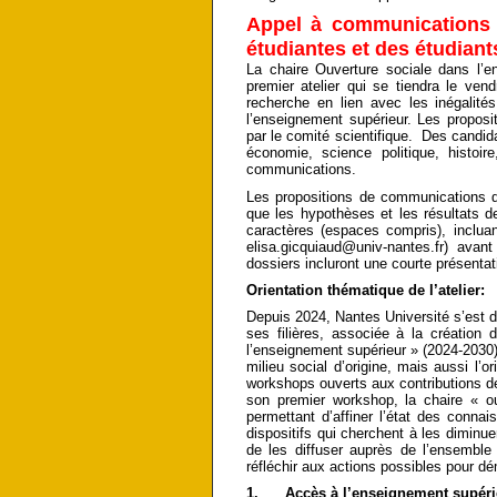
Appel à communication
étudiantes et des étudiant
La chaire Ouverture sociale dans l’e
premier atelier qui se tiendra le ve
recherche en lien avec les inégalités 
l’enseignement supérieur. Les proposi
par le comité scientifique. Des candida
économie, science politique, histoi
communications.
Les propositions de communications de
que les hypothèses et les résultats de
caractères (espaces compris), incluan
elisa.gicquiaud@univ-nantes.fr) avan
dossiers incluront une courte présentat
Orientation thématique de l’atelier
Depuis 2024, Nantes Université s’est do
ses filières, associée à la création 
l’enseignement supérieur » (2024-2030). I
milieu social d’origine, mais aussi l’o
workshops ouverts aux contributions d
son premier workshop, la chaire « ou
permettant d’affiner l’état des connai
dispositifs qui cherchent à les diminuer
de les diffuser auprès de l’ensemble 
réfléchir aux actions possibles pour d
1. Accès à l’enseignement supérie