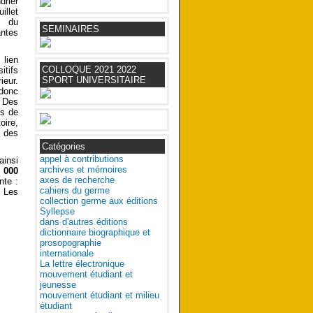
drier
illet
n du
SEMINAIRES
ntes
 lien
COLLOQUE 2021 2022
tifs
SPORT UNIVERSITAIRE
ieur.
 donc
. Des
es de
oire,
 des
Catégories
appel à contributions
ainsi
archives et mémoires
 000
axes de recherche
nte :
cahiers du germe
. Les
collection germe aux éditions
Syllepse
dans d'autres éditions
dictionnaire biographique et
prosopographie
internationale
La lettre électronique
mouvement étudiant et
jeunesse
mouvement étudiant et milieu
étudiant