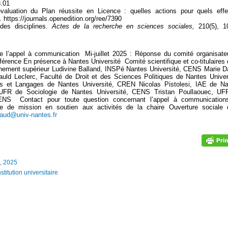
8.01
évaluation du Plan réussite en Licence : quelles actions pour quels eff
 https://journals.openedition.org/ree/7390
 des disciplines.
Actes de la recherche en sciences sociales,
210(5), 10
de l’appel à communication Mi-juillet 2025 : Réponse du comité organisate
érence En présence à Nantes Université Comité scientifique et co-titulaires 
gnement supérieur Ludivine Balland, INSPé Nantes Université, CENS Marie D
d Leclerc, Faculté de Droit et des Sciences Politiques de Nantes Univer
s et Langages de Nantes Université, CREN Nicolas Pistolesi, IAE de Na
UFR de Sociologie de Nantes Université, CENS Tristan Poullaouec, UF
CENS Contact pour toute question concernant l’appel à communication
ée de mission en soutien aux activités de la chaire Ouverture sociale
iaud@univ-nantes.fr
h, 2025
titution universitaire