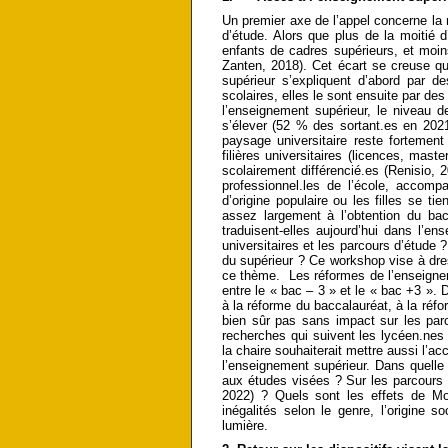
Un premier axe de l’appel concerne la m
d’étude. Alors que plus de la moitié 
enfants de cadres supérieurs, et moin
Zanten, 2018). Cet écart se creuse qua
supérieur s’expliquent d’abord par d
scolaires, elles le sont ensuite par de
l’enseignement supérieur, le niveau d
s’élever (52 % des sortant.es en 202
paysage universitaire reste fortemen
filières universitaires (licences, mas
scolairement différencié.es (Renisio, 
professionnel.les de l’école, accom
d’origine populaire ou les filles se ti
assez largement à l’obtention du bac
traduisent-elles aujourd’hui dans l’e
universitaires et les parcours d’étude ?
du supérieur ? Ce workshop vise à dre
ce thème. Les réformes de l’enseignemen
entre le « bac – 3 » et le « bac +3 ». D
à la réforme du baccalauréat, à la réfo
bien sûr pas sans impact sur les parc
recherches qui suivent les lycéen.ne
la chaire souhaiterait mettre aussi l’acc
l’enseignement supérieur. Dans quelle
aux études visées ? Sur les parcours é
2022) ? Quels sont les effets de Mon
inégalités selon le genre, l’origine s
lumière.