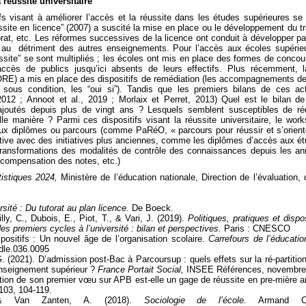
a réussite universitaire
fs visant à améliorer l’accès et la réussite dans les études supérieures se
ussite en licence” (2007) a suscité la mise en place ou le développement du tr
orat, etc. Les réformes successives de la licence ont conduit à développer pa
au détriment des autres enseignements. Pour l’accès aux écoles supérie
ussite” se sont multipliés ; les écoles ont mis en place des formes de concou
accès de publics jusqu’ici absents de leurs effectifs. Plus récemment, l
 (ORE) a mis en place des dispositifs de remédiation (les accompagnements d
sous condition, les “oui si”). Tandis que les premiers bilans de ces ac
 2012 ; Annoot et al., 2019 ; Morlaix et Perret, 2013) Quel est le bilan d
ajoutés depuis plus de vingt ans ? Lesquels semblent susceptibles de ré
le manière ? Parmi ces dispositifs visant la réussite universitaire, le wor
ux diplômes ou parcours (comme PaRéO, « parcours pour réussir et s’orient
ctive avec des initiatives plus anciennes, comme les diplômes d’accès aux é
 transformations des modalités de contrôle des connaissances depuis les a
, compensation des notes, etc.)
istiques 2024,
Ministère de l’éducation nationale, Direction de l’évaluation, 
rsité : Du tutorat au plan licence.
De Boeck.
ly, C., Dubois, E., Piot, T., & Vari, J. (2019).
Politiques, pratiques et dispos
des premiers cycles à l’université : bilan et perspectives.
Paris : CNESCO
positifs : Un nouvel âge de l’organisation scolaire.
Carrefours de l’éducatio
cdle.036.0095
. (2021). D’admission post-Bac à Parcoursup : quels effets sur la ré-partitio
enseignement supérieur ?
France Portait Social,
INSEE Références, novembre
ention de son premier vœu sur APB est-elle un gage de réussite en pre-mière 
103, 104-119.
, & Van Zanten, A. (2018).
Sociologie de l’école.
Armand Co