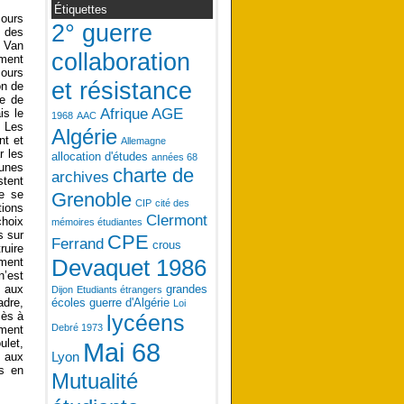
Étiquettes
cours
2° guerre
% des
, Van
collaboration
ement
cours
et résistance
on de
se de
Afrique
AGE
is le
1968
AAC
. Les
Algérie
nt et
Allemagne
r les
allocation d'études
années 68
eunes
charte de
archives
stent
te se
Grenoble
CIP
cité des
tions
Clermont
choix
mémoires étudiantes
s sur
CPE
Ferrand
crous
ruire
ement
Devaquet 1986
n’est
t aux
grandes
Dijon
Etudiants étrangers
adre,
écoles
guerre d'Algérie
Loi
cès à
lycéens
Debré 1973
ement
ulet,
Mai 68
Lyon
r aux
es en
Mutualité