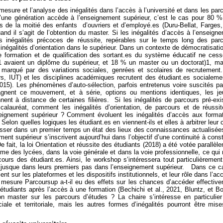
esure et l’analyse des inégalités dans l’accès à l’université et dans les par
d’une génération accède à l’enseignement supérieur, c’est le cas pour 80 
s de la moitié des enfants d’ouvriers et d’employé.es (Duru-Bellat, Farges
nd il s’agit de l’obtention du master. Si les inégalités d’accès à l’enseign
es inégalités précoces de réussite, repérables sur le temps long des par
s inégalités d’orientation dans le supérieur. Dans un contexte de démocratisati
e formation et de qualification des sortant.es du système éducatif ne ces
1 avaient un diplôme du supérieur, et 18 % un master ou un doctorat)1, ma
t marqué par des variations sociales, genrées et scolaires de recrutement
ters, IUT) et les disciplines académiques recrutent des étudiant.es socialeme
2015). Les phénomènes d’auto-sélection, parfois entretenus voire suscités pa
pagnent ce mouvement, et à série, options ou mentions identiques, les j
ennent à distance de certaines filières. Si les inégalités de parcours pré-exi
calauréat, comment les inégalités d’orientation, de parcours et de réussi
nseignement supérieur ? Comment évoluent les inégalités d’accès aux forma
 Selon quelles logiques les étudiant.es en viennent-ils et elles à arbitrer leur 
sser dans un premier temps un état des lieux des connaissances actualisée
t supérieur s’inscrivent aujourd’hui dans l’objectif d’une continuité à const
e fait, la loi Orientation et réussite des étudiants (2018) a été votée parallèl
rme des lycées, dans la voie générale et dans la voie professionnelle, ce qui 
ours des étudiant.es. Ainsi, le workshop s’intéressera tout particulièremen
s jusque dans leurs premiers pas dans l’enseignement supérieur. Dans ce c
ent sur les plateformes et les dispositifs institutionnels, et leur rôle dans l’ac
 mesure Parcoursup a-t-il eu des effets sur les chances d’accéder effectiv
tudiants après l’accès à une formation (Bechichi et al., 2021, Bluntz, et Bo
 master sur les parcours d’études ? La chaire s’intéresse en particulie
ociale et territoriale, mais les autres formes d’inégalités pourront être mis