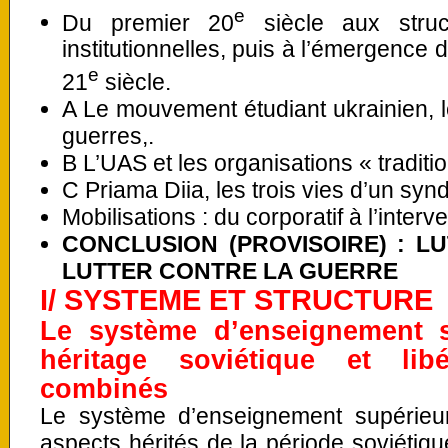
e
Du premier 20
siècle aux struc
institutionnelles, puis à l’émergence 
e
21
siècle.
A Le mouvement étudiant ukrainien, l
guerres,.
B L’UAS et les organisations « traditi
C Priama Diia, les trois vies d’un synd
Mobilisations : du corporatif à l’interv
CONCLUSION (PROVISOIRE) : L
LUTTER CONTRE LA GUERRE
I/ SYSTEME ET STRUCTURE
Le système d’enseignement s
héritage soviétique et lib
combinés
Le système d’enseignement supérieu
aspects hérités de la période soviétiqu