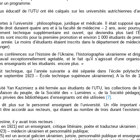
ser un programme.
sus éducatif de l’UTU ont été calqués sur les universités autrichiennes d’a
ertes à l’université : philosophique, juridique et médicale. Il était supposé qu
de droit duraient quatre ans et à la faculté de médecine – 2 ans, avec poursu
ement technique supplémentaire est ouvert, qui deviendra plus tard l’
ts sont inscrits pour la première promotion et environ 1 000 étudiants de pre
 année. Le moins d’étudiants étaient inscrits dans le département de médeci
nger).
conférences sur l’histoire de l’Ukraine, l’historiographie ukrainienne et diri
ravail exceptionnellement agréable, et le fait qu’il s’agissait d’une organis
es enseignants et les étudiants. encore plus. »
it technique, qui l’année suivante a été séparée dans l’école polytech
r de septembre 1923 – École technique supérieure ukrainienne). A la fin de 
sité Yan Kazimierz a été fermée aux étudiants de l’UTU, les collections de l
aison du peuple, de la Société des « Lumières », de la Société pédago
s privées des bibliothèques d’enseignants ont été utilisées
[7]
.
dit plus sur le personnel enseignant de l’université. Un rôle important
ait être accordé aux recteurs, qui étaient au nombre de trois durant l’existen
stine, il y avait trois recteurs :
né en 1921) est un enseignant, critique littéraire, poète et traducteur ukrainien ;
3) – médecin ukrainien et personnalité publique;
) est un avocat galicien ukrainien, juriste, personnalité publique et enseigna