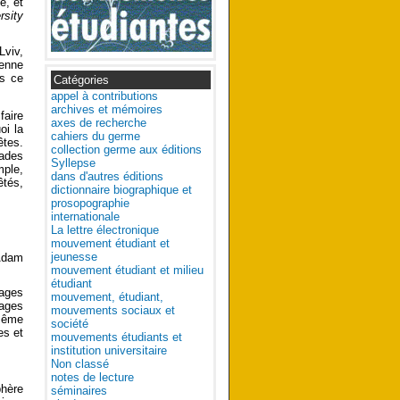
e, et
rsity
Lviv,
ienne
ns ce
Catégories
appel à contributions
archives et mémoires
faire
axes de recherche
oi la
cahiers du germe
êtes.
collection germe aux éditions
cades
Syllepse
mple,
dans d'autres éditions
êtés,
dictionnaire biographique et
prosopographie
internationale
La lettre électronique
mouvement étudiant et
jeunesse
 Adam
mouvement étudiant et milieu
étudiant
lages
mouvement, étudiant,
lages
mouvements sociaux et
 même
société
es et
mouvements étudiants et
institution universitaire
Non classé
notes de lecture
hère
séminaires