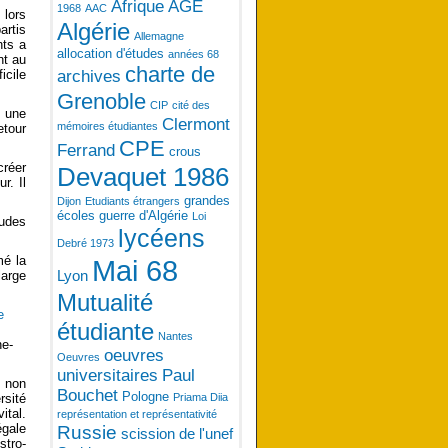
Afrique
AGE
1968
AAC
 lors
Algérie
artis
Allemagne
nts a
allocation d'études
années 68
nt au
charte de
icile
archives
Grenoble
CIP
cité des
 une
Clermont
mémoires étudiantes
etour
CPE
Ferrand
crous
créer
Devaquet 1986
r. Il
grandes
Dijon
Etudiants étrangers
écoles
guerre d'Algérie
Loi
tudes
lycéens
Debré 1973
mé la
Mai 68
Lyon
large
Mutualité
étudiante
Nantes
ne-
oeuvres
Oeuvres
universitaires
Paul
s non
Bouchet
Pologne
Priama Diia
rsité
ital.
représentation et représentativité
égale
Russie
scission de l'unef
stro-