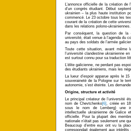
L’annonce officielle de la création de 
d’un congrès étudiant. Début septemb
ukrainien – la plus haute institution 
commencé. Le 23 octobre tous les text
courant de la création de cette universi
dans les relations polono-ukrainiennes.
Par conséquent, la question de la 
université, était venue à l’agenda du co
au pays des soldats de l’armée galicien
Toute cette situation, avant même l
l’université clandestine ukrainienne en
est surtout connu pour sa traduction lit
L’élite galicienne, ne perdant pas espoi
des étudiants ukrainiens, mais les nég
La lueur d’espoir apparue après le 15
souveraineté de la Pologne sur le terri
autonomie, s’est éteinte. Les demandes
Origine, structure et activité
Le principal créateur de l’université ét
nom de Chevtchenko
[6]
, créée en 18
sous le nom de Lemberg) une insti
intellectuelle ukrainienne de Galice
officielle. Pour la plupart des membr
nationale n’était pas seulement une qu
Beaucoup d’entre eux ont vu la place 
correspondait également aux intérêts 