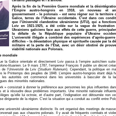
certains passages et l’a annoté.
Après la fin de la Première Guerre mondiale et la désintégrati
l’Empire austro-hongrois en 1918, un nouveau et an
gouvernement – le polonais – est venu régner sur le territoire 
Galice, terres de l’Ukraine occidentale. C’est dans ces condi
que
l’Université clandestine ukrainienne (UTU), qui a fonctio
Lviv en 1921-1925, a été créée sur la vague de frustration
Ukrainiens galiciens face aux effets de cette guerre, principal
la défaite de la République populaire d’Ukraine occident
L’université illégale a combiné des expériences d’après-guerre
difficiles – la dévastation physique et spirituelle causée par la dé
militaire et la perte de l’État, avec un désir obstiné de prouv
viabilité nationale aux Polonais.
re mondiale
ue la Galice orientale et directement Lviv passa à l’empire autrichien suite
lono-lituanien. Le 9 mars 1787, l’empereur François II publie un décret créa
 de l’Université de Lviv (
Studium Rutenum
). Cependant, la politique en ma
s le Printemps des peuples de 1848. L’empire austro-hongrois étant déjà h
, les autorités ont commencé dans les universités à basculer de la la
gues des minorités nationales.
rk » consistait à donner la préférence aux personnes les plus influentes dan
les et à résoudre deux problèmes importants. Une minorité nationale influent
lèges qu’elle lui octroie, et d’autre part, l’indignation est détournée non ve
 dirigeante de la région. C’est la situation qui a conduit au conflit entre Pol
une université ukrainienne distincte. Ils ont organisé des meetings de masse,
venait pas aux chauvins polonais. Il y avait de fréquents combats et viol