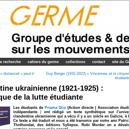
e recherche
cahiers du germe
collections
contact
site du 
« distanciel » peut-il
Guy Berger (1932-2023) « Vincennes et la citoye
étudiant
tine ukrainienne (1921-1925) :
que de la lutte étudiante
Les étudiants de
Priama Diia
(Action directe | Association étud
indépendante
)
ont rédigé un texte synthétique sur l’univer
clandestine ukrainienne qui a vécu il y a un siècle en Galicie, à 
Ce texte a été traduit et nous a été transmis par notre ami Patri
Thréhondat, des éditions Syllepse. Robi Morder en a dével