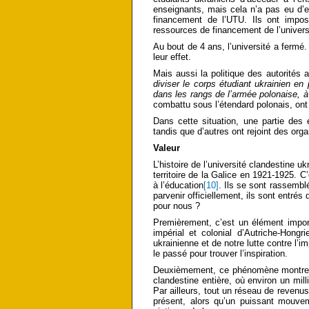
enseignants, mais cela n’a pas eu d’e
financement de l’UTU. Ils ont impo
ressources de financement de l’univers
Au bout de 4 ans, l’université a fermé
leur effet.
Mais aussi la politique des autorités
diviser le corps étudiant ukrainien e
dans les rangs de l’armée polonaise, à
combattu sous l’étendard polonais, ont 
Dans cette situation, une partie des 
tandis que d’autres ont rejoint des or
Valeur
L’histoire de l’université clandestine u
territoire de la Galice en 1921-1925. C’
à l’éducation
[10]
. Ils se sont rassemblé
parvenir officiellement, ils sont entré
pour nous ?
Premièrement, c’est un élément import
impérial et colonial d’Autriche-Hong
ukrainienne et de notre lutte contre l’
le passé pour trouver l’inspiration.
Deuxièmement, ce phénomène montre la 
clandestine entière, où environ un mil
Par ailleurs, tout un réseau de reven
présent, alors qu’un puissant mouvem