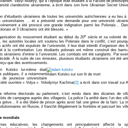
ainien. Vasyl Mudryy, qui à l’époque était étudiant à la Faculté de philosophi
versité clandestine ukrainienne, a écrit dans son livre
Ukrainian Secret Unive
n d’étudiants ukrainiens de toutes les universités autrichiennes a eu lieu à 
s universitaires … et a présenté une demande pour une université ukrain
 événement a été provocé une grande indignation parmi les Polonais… Da
lonais et 3 Ukrainiens ont été blessés. »
e
rganisation du mouvement étudiant au début du 20
siècle et sa volonté de 
 les autorités locales ont soutenu les Polenais dans le conflit, c’est pourqu
tifs ont été expulsés de l’université, il leur était interdit d’organiser des f
uit à la confrontation. Les étudiants polonais ont même construit des barri
ts ukrainiens d’entrer à l’université. Les combats ont été sanglants. Par exe
cédé. À la suite de ces émeutes, plusieurs étudiants ukrainiens ont été arr
 reçu que des avertissements.
am Kotsko lui-même était
s publiques, il a notamment
Adam Kotsko sur son lit de mort
 de jeunesse universitaire
ciété ouvrière « Volya ». Volodymyr Kachmar
[2]
a écrit dans son travail sur
 réforme électorale au parlement, s’est rendu dans des dizaines de vil
ités de campagne auprès des villageois. La police l’a arrêté dans l’un des vil
 la grève… Il a été libéré de prison après avoir fait une grève de la faim. La
tionnaires en Russie, il franchit illégalement la frontière et parcourt les vill
re mondiale
rmes éducatives, les changements ont principalement affecté la sp