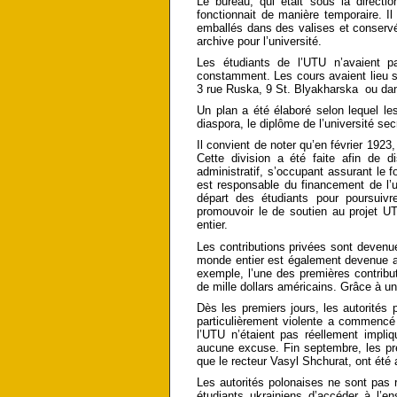
Le bureau, qui était sous la directi
fonctionnait de manière temporaire. Il
emballés dans des valises et conserv
archive pour l’université.
Les étudiants de l’UTU n’avaient p
constamment. Les cours avaient lieu s
3 rue Ruska, 9 St. Blyakharska ou dan
Un plan a été élaboré selon lequel les
diaspora, le diplôme de l’université se
Il convient de noter qu’en février 1923
Cette division a été faite afin de d
administratif, s’occupant assurant le 
est responsable du financement de l’u
départ des étudiants pour poursuivr
promouvoir le de soutien au projet U
entier.
Les contributions privées sont devenue
monde entier est également devenue act
exemple, l’une des premières contribut
de mille dollars américains. Grâce à un
Dès les premiers jours, les autorités 
particulièrement violente a commencé a
l’UTU n’étaient pas réellement impli
aucune excuse. Fin septembre, les prem
que le recteur Vasyl Shchurat, ont été 
Les autorités polonaises ne sont pas r
étudiants ukrainiens d’accéder à l’e