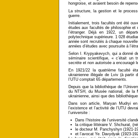
hongroise, et avaient besoin de repen
La structure, la gestion et le proces
guerre.
Initialement, trois facultés ont été ouv
études aux facultés de philosophie et 
l’étranger. Déjà en 1922, un départ
polytechnique supérieure. 1 028 étudian
année sont recrutés à chaque nouvelle
années d’études avec poursuite à l’étra
Selon I. Krypyakevych, qui a donné des 
séminaire scientifique, « c’était un t
secrète et non autorisée a encouragé l
En 1921/22 la quatrième faculté éta
ukrainienne illégale de Lviv (à parti
l’UTU comptait 65 départements.
Depuis que la bibliothèque de l’Univer
du NTSH, du Musée national, de la M
ukrainienne, ainsi que des bibliothèque
Dans son article, Maryan Mudryi en 
l’existence et l’activité de l’UTU devr
l’universite :
Dans l’histoire de l’université clande
la critique littéraire V. Shchurat, (
le docteur M. Panchyshyn (1921-192
et l’avocat Ye. Davydyak (1923-1925