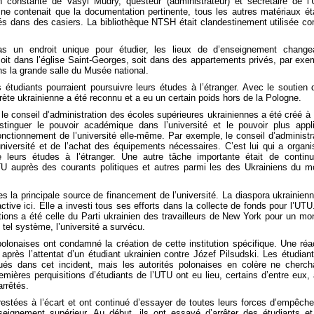
on constante de Vasyl Mudry, questeur (administrateur) et secrétaire de l
 ne contenait que la documentation pertinente, tous les autres matériaux ét
és dans des casiers. La bibliothèque NTSH était clandestinement utilisée 
as un endroit unique pour étudier, les lieux de d’enseignement change
oit dans l’église Saint-Georges, soit dans des appartements privés, par ex
s la grande salle du Musée national.
 étudiants pourraient poursuivre leurs études à l’étranger. Avec le soutien 
crète ukrainienne a été reconnu et a eu un certain poids hors de la Pologne.
, le conseil d’administration des écoles supérieures ukrainiennes a été créé à 
istinguer le pouvoir académique dans l’université et le pouvoir plus appl
fonctionnement de l’université elle-même. Par exemple, le conseil d’administr
niversité et de l’achat des équipements nécessaires. C’est lui qui a organi
e leurs études à l’étranger. Une autre tâche importante était de contin
TU auprès des courants politiques et autres parmi les des Ukrainiens du 
s la principale source de financement de l’université. La diaspora ukrainien
ive ici. Elle a investi tous ses efforts dans la collecte de fonds pour l’UTU
ions a été celle du Parti ukrainien des travailleurs de New York pour un mo
 tel système, l’université a survécu.
polonaises ont condamné la création de cette institution spécifique. Une réa
près l’attentat d’un étudiant ukrainien contre Józef Pilsudski. Les étudian
qués dans cet incident, mais les autorités polonaises en colère ne cherch
ières perquisitions d’étudiants de l’UTU ont eu lieu, certains d’entre eux, 
arrêtés.
estées à l’écart et ont continué d’essayer de toutes leurs forces d’empêche
nseignement supérieur. Au début, ils ont essayé d’arrêter des étudiants e