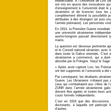
intellectuelle. À l’Université de Lviv 
ont mis en œuvre des innovations qui 
d’enseignement à l’université était le
ukrainiens et de licencier tous les
complètement éliminé la possibilité p
attribuées à des étrangers (et puis sou
l’armée polonaise). Les personnes visé
En 1914, la Première Guerre mondiale 
une université ukrainienne indépendan
austro-hongrois passait directement à 
mains.
La question est devenue pertinente ap
et le Conseil national ukrainien, avec
dans toute la Galice orientale. C’est
ukrainienne a commencé, qui a duré
absorbé par la Pologne. Vasyl le Sage a
« Après avoir capturé Lviv, les Polona
ont été supprimés et l’université a ét
Par conséquent, les étudiants ukrainie
Guerre. Les Ukrainiens n’étaient pas 
ceux qui combattaient aux côtes de l’
ZUNR dans l’armée ukrainienne galici
doivent être agréés et toutes leurs act
cours formels indépendants.
C’est en 1919 que des discussions pr
doctorants, à laquelle ont participé 
d’autres.