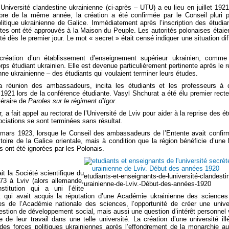
l’Université clandestine ukrainienne (ci-après – UTU) a eu lieu en juillet 1921
re de la même année, la création a été confirmée par le Conseil pluri p
politique ukrainienne de Galice. Immédiatement après l’inscription des étudia
es ont été approuvés à la Maison du Peuple. Les autorités polonaises étaie
té dès le premier jour. Le mot « secret » était censé indiquer une situation diff
création d’un établissement d’enseignement supérieur ukrainien, comme
rps étudiant ukrainien. Elle est devenue particulièrement pertinente après le r
ne ukrainienne – des étudiants qui voulaient terminer leurs études.
a réunion des ambassadeurs, incita les étudiants et les professeurs à 
 1921 lors de la conférence étudiante. Vasyl Shchurat a été élu premier recteu
téraire de
Paroles sur le régiment d’Igor
.
r, a fait appel au rectorat de l’Université de Lviv pour aider à la reprise des é
ociations se sont terminées sans résultat.
 mars 1923, lorsque le Conseil des ambassadeurs de l’Entente avait confir
toire de la Galice orientale, mais à condition que la région bénéficie d’une 
 ont été ignorées par les Polonais.
ait la Société scientifique du
etudiants-et-enseignants-de-luniversité-clandesti
73 à Lviv (alors allemande,
urainienne-de-Lviv.-Début-des-années-1920
tution qui a uni l’élite
 et qui avait acquis la réputation d’une Académie ukrainienne des science
es de l’Académie nationale des sciences, l’opportunité de créer une unive
estion de développement social, mais aussi une question d’intérêt personnel v
de leur travail dans une telle université. La création d’une université ill
des forces politiques ukrainiennes après l’effondrement de la monarchie au