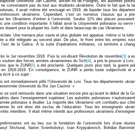
(rebaptisée Université Jan Casimir, ancien roi de Pologne), les autorités polon
ne convenaient pas du tout aux étudiants ukrainiens. Outre le fait que la l
 polonais, il avait même été envisagé en 1919, de liquider tous les départe
 professeurs ukrainiens. Cependant, c’est un numerus clausus qui a pr
our les Ukrainiens d’entrer à l’université. Seules 11% des places pouvaient
s une condition importante: il fallait avoir la citoyenneté polonaise ou servir
es étaient pour la plupart les Juifs et dans beaucoup de cas Ukrainiens.
éclate. Une menace plus vaste et plus globale est apparue, même si la lutte
te a été reléguée au second plan. De plus, le front entre les empires rus
l’est de la Galice. À la suite d’opérations militaires, ce territoire a chan
rès le 1er novembre 1918. Puis la soi-disant Révolution de novembre
[3]
a eu
 le soutien des forces armées ukrainiennes du Sich
[4]
, a pris le pouvoir à Lviv,
 ainsi que le ZUNR
[5]
a été proclamé. Quelques jours plus tard, la guerre po
 en 1918-1919. En conséquence, le ZUNR a perdu toute subjectivité et 
 écrit à ce sujet :
is ont immédiatement pillé l’Université de Lviv. Tous les départements ukrai
é renommée Université du Roi Jan Casimir. »
ns se sont retrouvés dans une situation encore pire qu’avant le début de la G
admis dans l’enseignement supérieur. Les autorités polonaises n’autorisaien
armée polonaise à étudier. La majorité des Ukrainiens ont combattu aux côt
enne ils ont donc été exclus de l’éducation. Tous les enseignants ukrai
ivités interdites. Il était même interdit aux professeurs ukrainiens d’enseigne
éliminaires ont eu lieu sur la fondation de l’université lors d’une réuni
Vasyl Shchurat, Ilarion Svientsitskyi, Ivan Krypyakevich, Bohdan Barvinsk