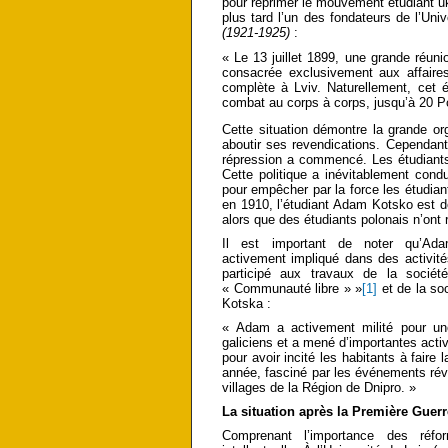
pour réprimer le mouvement étudiant ukr
plus tard l’un des fondateurs de l’Uni
(1921-1925)
:
« Le 13 juillet 1899, une grande réunio
consacrée exclusivement aux affaire
complète à Lviv. Naturellement, cet
combat au corps à corps, jusqu’à 20 Po
Cette situation démontre la grande o
aboutir ses revendications. Cependant,
répression a commencé. Les étudiants ac
Cette politique a inévitablement cond
pour empêcher par la force les étudian
en 1910, l’étudiant Adam Kotsko est dé
alors que des étudiants polonais n’ont
Il est important de noter qu’Ad
activement impliqué dans des activité
participé aux travaux de la société
« Communauté libre » »
[1]
et de la so
Kotska :
« Adam a activement milité pour une
galiciens et a mené d’importantes activ
pour avoir incité les habitants à faire
année, fasciné par les événements révolu
villages de la Région de Dnipro. »
La situation après la Première Guer
Comprenant l’importance des réfo