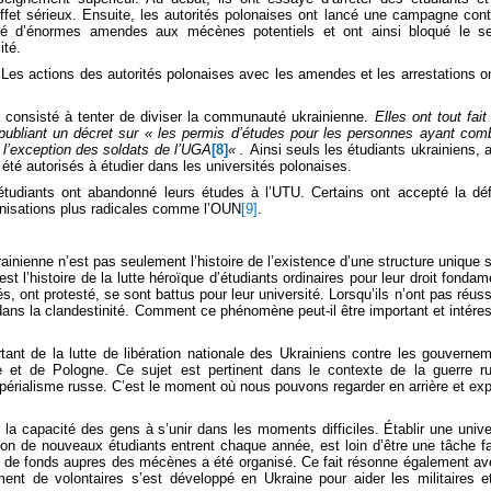
ffet sérieux. Ensuite, les autorités polonaises ont lancé une campagne cont
sé d’énormes amendes aux mécènes potentiels et ont ainsi bloqué le se
ité.
. Les actions des autorités polonaises avec les amendes et les arrestations o
 a consisté à tenter de diviser la communauté ukrainienne.
Elles ont tout fait
n publiant un décret sur « les permis d’études pour les personnes ayant com
 l’exception des soldats de l’UGA
[8]
« .
Ainsi seuls les étudiants ukrainiens, 
été autorisés à étudier dans les universités polonaises.
étudiants ont abandonné leurs études à l’UTU. Certains ont accepté la déf
ganisations plus radicales comme l’OUN
[9]
.
krainienne n’est pas seulement l’histoire de l’existence d’une structure unique s
est l’histoire de la lutte héroïque d’étudiants ordinaires pour leur droit fondam
s, ont protesté, se sont battus pour leur université. Lorsqu’ils n’ont pas réuss
s dans la clandestinité. Comment ce phénomène peut-il être important et intére
ant de la lutte de libération nationale des Ukrainiens contre les gouverne
rie et de Pologne. Ce sujet est pertinent dans le contexte de la guerre r
impérialisme russe. C’est le moment où nous pouvons regarder en arrière et exp
capacité des gens à s’unir dans les moments difficiles. Établir une unive
lion de nouveaux étudiants entrent chaque année, est loin d’être une tâche fa
us de fonds aupres des mécènes a été organisé. Ce fait résonne également av
ent de volontaires s’est développé en Ukraine pour aider les militaires e