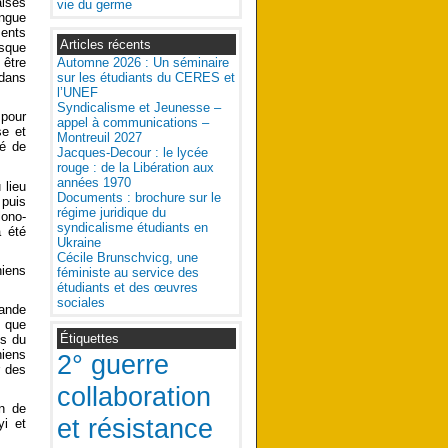
aises
vie du germe
angue
ments
Articles récents
esque
Automne 2026 : Un séminaire
 être
sur les étudiants du CERES et
 dans
l’UNEF
Syndicalisme et Jeunesse –
 pour
appel à communications –
se et
Montreuil 2027
gé de
Jacques-Decour : le lycée
rouge : de la Libération aux
années 1970
 lieu
Documents : brochure sur le
 puis
régime juridique du
lono-
syndicalisme étudiants en
a été
Ukraine
Cécile Brunschvicg, une
niens
féministe au service des
étudiants et des œuvres
sociales
rande
t que
Étiquettes
és du
niens
2° guerre
r des
collaboration
on de
et résistance
yi et