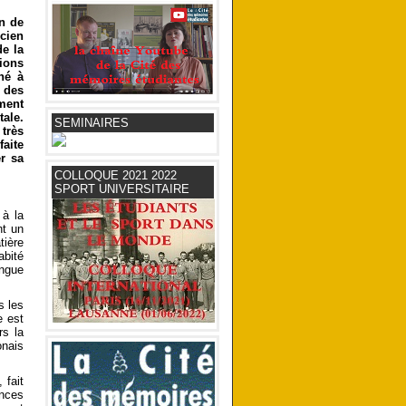
on de
cien
de la
tions
nné à
 des
ement
ale.
SEMINAIRES
 très
faite
er sa
COLLOQUE 2021 2022
SPORT UNIVERSITAIRE
 à la
nt un
tière
abité
ngue
s les
e est
rs la
onais
 fait
ences