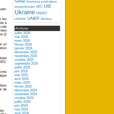
Serbie
Strasbourg
syndicalisme
UIE
UEC
autogestionnaire
vant-
Ukraine
UNAEF
UNEF
e les
UNAGEF
élections
ite à
École
Archives
mière
juillet 2026
ne (2
mai 2026
mars 2026
gé un
février 2026
ation
janvier 2026
décembre 2025
novembre 2025
nique
octobre 2025
1922,
septembre 2025
juillet 2025
juin 2025
ivres
mai 2025
gique
avril 2025
mars 2025
 dans
février 2025
ce de
décembre 2024
novembre 2024
octobre 2024
juillet 2024
juin 2024
mai 2024
nte.
avril 2024