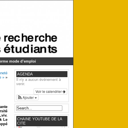
Germe mode d’emploi
nneté
AGENDA
e »
»
Il n'y a aucun événement à
venir.
Voir le calendrier
Ajouter
iante
sité
Lviv.
CHAINE YOUTUBE DE LA
ck Le
CITE
oppé