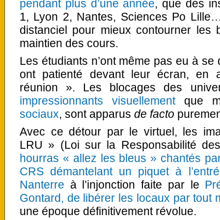
pendant plus d’une année
, que des in
1, Lyon 2, Nantes, Sciences Po Lille…
distanciel pour mieux contourner les 
maintien des cours.
Les étudiants n’ont même pas eu à se dé
ont patienté devant leur écran, en 
réunion ». Les blocages des univer
impressionnants visuellement
que mé
sociaux
, sont apparus
de facto
puremen
Avec ce détour par le virtuel, les i
LRU » (Loi sur la Responsabilité des
hourras « allez les bleus » chantés pa
CRS démantelant un piquet à l’entr
Nanterre
à l’injonction faite par le
Pr
Gontard, de libérer les locaux par tout
une époque définitivement révolue.