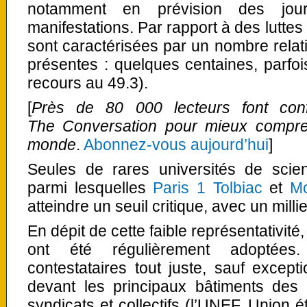
notamment en prévision des jo
manifestations. Par rapport à des luttes
sont caractérisées par un nombre rela
présentes : quelques centaines, parfo
recours au 49.3).
[
Près de 80 000 lecteurs font conf
The Conversation pour mieux compre
monde
.
Abonnez-vous aujourd’hui
]
Seules de rares universités de scie
parmi lesquelles
Paris 1 Tolbiac
et
Mo
atteindre un seuil critique, avec un milli
En dépit de cette faible représentativit
ont été régulièrement adoptées
contestataires tout juste, sauf except
devant les principaux bâtiments de
syndicats et collectifs (l’UNEF, Union é