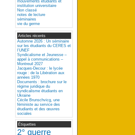
mouvements étudiants et
institution universitaire
Non classé
notes de lecture
séminaires
vie du germe
Articles récents
Automne 2026 : Un séminaire
sur les étudiants du CERES et
l’UNEF
Syndicalisme et Jeunesse –
appel à communications –
Montreuil 2027
Jacques-Decour : le lycée
rouge : de la Libération aux
années 1970
Documents : brochure sur le
régime juridique du
syndicalisme étudiants en
Ukraine
Cécile Brunschvicg, une
féministe au service des
étudiants et des œuvres
sociales
Étiquettes
2° guerre