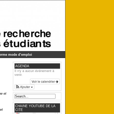
Germe mode d’emploi
AGENDA
Il n'y a aucun événement à
venir.
Voir le calendrier
Ajouter
pe et
CHAINE YOUTUBE DE LA
et
CITE