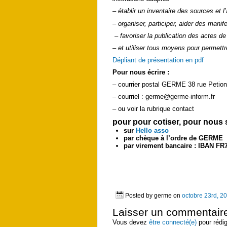
– établir un inventaire des sources et l’
– organiser, participer, aider des mani
– favoriser la publication des actes de
– et utiliser tous moyens pour permett
Dépliant de présentation en pdf
Pour nous écrire :
– courrier postal GERME 38 rue Petion
– courriel : germe@germe-inform.fr
– ou voir la rubrique contact
pour pour cotiser, pour nous 
sur
Hello asso
par chèque à l’ordre de GERME
par virement bancaire : IBAN FR7
Posted by germe on
octobre 23rd, 2
Laisser un commentair
Vous devez
être connecté(e)
pour rédi