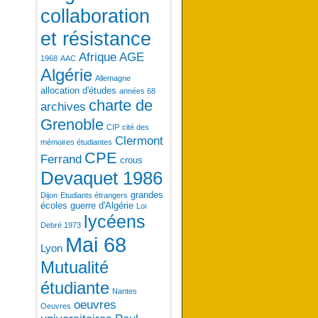
collaboration
et résistance
Afrique
AGE
1968
AAC
Algérie
Allemagne
allocation d'études
années 68
charte de
archives
Grenoble
CIP
cité des
Clermont
mémoires étudiantes
CPE
Ferrand
crous
Devaquet 1986
grandes
Dijon
Etudiants étrangers
écoles
guerre d'Algérie
Loi
lycéens
Debré 1973
Mai 68
Lyon
Mutualité
étudiante
Nantes
oeuvres
Oeuvres