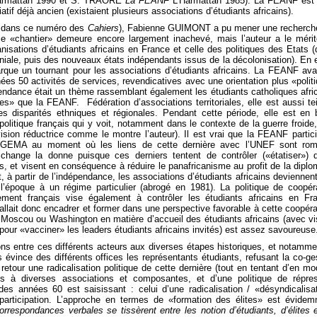
armattan 1990 et S. TRAORE
La FEANF
L’Harmattan 1985). La FEANF est 
tif déjà ancien (existaient plusieurs associations d’étudiants africains).
es dans ce numéro des
Cahiers
), Fabienne GUIMONT a pu mener une recherch
e «chantier» demeure encore largement inachevé, mais l’auteur a le méri
anisations d’étudiants africains en France et celle des politiques des Etats (
ale, puis des nouveaux états indépendants issus de la décolonisation). En e
que un tournant pour les associations d’étudiants africains.
La FEANF avai
ées 50 activités de services, revendicatives avec une orientation plus «polit
pendance était un thème rassemblant également les étudiants catholiques afri
s» que la FEANF. Fédération d’associations territoriales, elle est aussi te
s disparités ethniques et régionales. Pendant cette période, elle est en 
litique français qui y voit, notamment dans le contexte de la guerre froide
ision réductrice comme le montre l’auteur). Il est vrai que la FEANF partic
l’UGEMA au moment où les liens de cette dernière avec l’UNEF sont rom
hange la donne puisque ces derniers tentent de contrôler («étatiser») 
s, et visent en conséquence à réduire le panafricanisme au profit de la diplo
t, à partir de l’indépendance, les associations d’étudiants africains deviennen
l’époque à un régime particulier (abrogé en 1981). La politique de coopér
ement français vise également à contrôler les étudiants africains en Fr
fallait donc encadrer et former dans une perspective favorable à cette coopéra
 Moscou ou Washington en matière d’accueil des étudiants africains (avec vi
our «vacciner» les leaders étudiants africains invités) est assez savoureuse
ions entre ces différents acteurs aux diverses étapes historiques, et notamme
évince des différents offices les représentants étudiants, refusant la co-ge
tour une radicalisation politique de cette dernière (tout en tentant d’en mod
es à diverses associations et composantes, et d’une politique de répre
des années 60 est saisissant : celui d’une radicalisation / «désyndicalisa
participation. L’approche en termes de «formation des élites» est évide
orrespondances verbales se tissèrent entre les notion d’étudiants, d’élites 