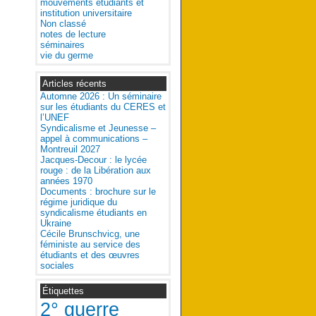
mouvements étudiants et
institution universitaire
Non classé
notes de lecture
séminaires
vie du germe
Articles récents
Automne 2026 : Un séminaire
sur les étudiants du CERES et
l’UNEF
Syndicalisme et Jeunesse –
appel à communications –
Montreuil 2027
Jacques-Decour : le lycée
rouge : de la Libération aux
années 1970
Documents : brochure sur le
régime juridique du
syndicalisme étudiants en
Ukraine
Cécile Brunschvicg, une
féministe au service des
étudiants et des œuvres
sociales
Étiquettes
2° guerre