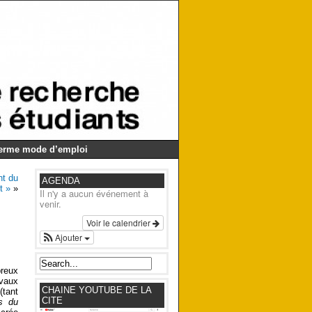
Germe mode d’emploi
nt du
AGENDA
t »
»
Il n'y a aucun événement à
venir.
Voir le calendrier
Ajouter
breux
avaux
CHAINE YOUTUBE DE LA
(tant
CITE
s du