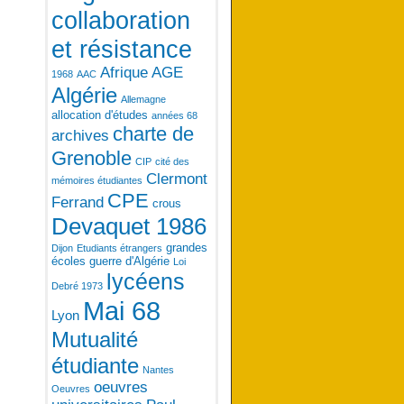
collaboration
et résistance
Afrique
AGE
1968
AAC
Algérie
Allemagne
allocation d'études
années 68
charte de
archives
Grenoble
CIP
cité des
Clermont
mémoires étudiantes
CPE
Ferrand
crous
Devaquet 1986
grandes
Dijon
Etudiants étrangers
écoles
guerre d'Algérie
Loi
lycéens
Debré 1973
Mai 68
Lyon
Mutualité
étudiante
Nantes
oeuvres
Oeuvres