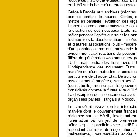
mouvement syndical étudiant noir
L’H
en 1950 sur la base d’un terreau associa
Grâce à l’accès aux archives (décrit
comble nombre de lacunes. Certes, c
mettre en parallèle l’évolution des org
France d’abord comme puissance coloni
la création de ces nouveaux Etats mar
mêler pendant l’après-guerre et les ann
tournée vers la décolonisation. L’indé
et d’autres associations plus «modérée
d’un panafricanisme qui transcende le
évidemment aux réactions du pouvoir po
filière de pénétration «communiste» (v
l’UIE, maintiendra des liens avec 
L’indépendance des nouveaux Etats c
manière ou d’une autre les association
particulière de chaque Etat. De surcroî
associations étrangères, soumises à 
(conflictuelle) menée par le gouvern
considérés comme la future élite qu’il 
La description de la concurrence avec
organisées par les Français à Moscou p
Le livre décrit assez bien les interact
manière dont le gouvernement français 
réclamée par la FEANF, favorisant en re
l’orientation par un jeu de promess
sélective). Le parallèle avec l’UNEF 
répondant au refus de négociation / 
intéressante,
«des parallèles et des c