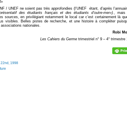
0»
NF / UNEF ne soient pas très approfondies (l’UNEF étant, d’après l’annuai
présentatif des étudiants français et des étudiants d’outre-mer»).
, mais 
es sources, en privilégiant notamment le local car c’est certainement là qu
lus visibles. Belles pistes de recherche, et une histoire à compléter puisq
associations nationales.
Robi Mo
Les Cahiers du Germe
trimestriel n° 9 – 4° trimestre
 22nd, 1998
ture