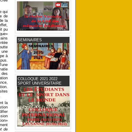
crée
e qui
te de
de la
ffet,
t pu
ique»
cains
SEMINAIRES
intée
butte
, une
ipe à
pus.
d’une
matie
t des
ation
COLLOQUE 2021 2022
ance,
SPORT UNIVERSITAIRE
tion.
sites
.
nt la
stion
ifier
ssion
tion»
mment
et de