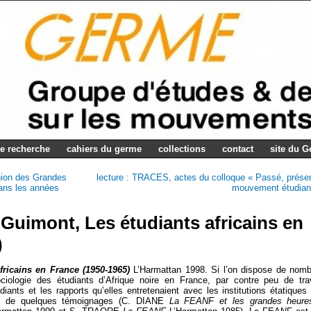
e recherche
cahiers du germe
collections
contact
site du 
Union des Grandes
lecture : TRACES, actes du colloque « Passé, prése
dans les années
mouvement étudian
 Guimont, Les étudiants africains en
)
fricains en France (1950-1965)
L’Harmattan 1998. Si l’on dispose de nom
ociologie des étudiants d’Afrique noire en France, par contre peu de tr
iants et les rapports qu’elles entretenaient avec les institutions étatiques 
tion de quelques témoignages (C. DIANE
La FEANF et les grandes heure