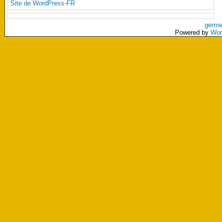
Site de WordPress-FR
germe
Powered by
Wor