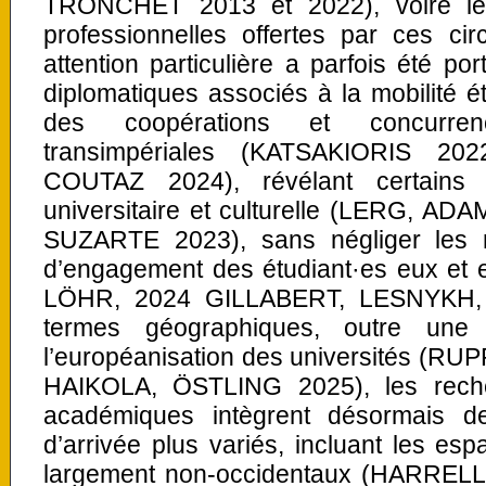
TRONCHET 2013 et 2022), voire les
professionnelles offertes par ces cir
attention particulière a parfois été po
diplomatiques associés à la mobilité ét
des coopérations et concurren
transimpériales (KATSAKIORIS 2
COUTAZ 2024), révélant certains 
universitaire et culturelle (LERG, A
SUZARTE 2023), sans négliger les mob
d’engagement des étudiant·es eux et
LÖHR, 2024 GILLABERT, LESNYKH,
termes géographiques, outre une
l’européanisation des universités (R
HAIKOLA, ÖSTLING 2025), les recher
académiques intègrent désormais de
d’arrivée plus variés, incluant les esp
largement non-occidentaux (HARREL