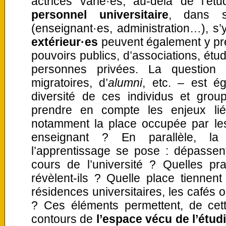
actrices varié·es, au-delà de l’étu
personnel universitaire
, dans s
(enseignant·es, administration…), s’
extérieur·es
peuvent également y pre
pouvoirs publics, d’associations, étu
personnes privées. La question 
migratoires, d’
alumni
, etc. – est é
diversité de ces individus et gro
prendre en compte les enjeux l
notamment la place occupée par le
enseignant ? En parallèle, l
l’apprentissage se pose : dépassent
cours de l’université ? Quelles pra
révèlent-ils ? Quelle place tiennent c
résidences universitaires, les cafés 
? Ces éléments permettent, de cett
contours de
l’espace vécu de l’étud