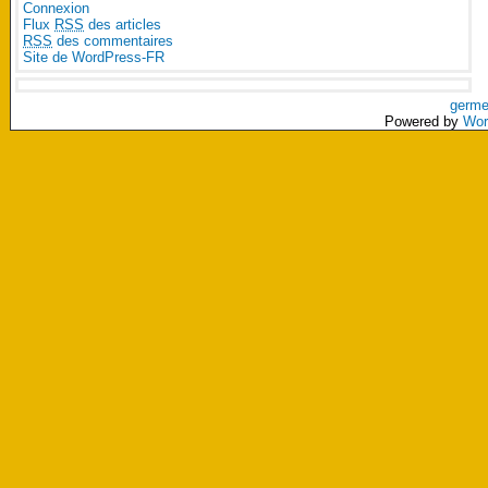
Connexion
Flux
RSS
des articles
RSS
des commentaires
Site de WordPress-FR
germe
Powered by
Wor