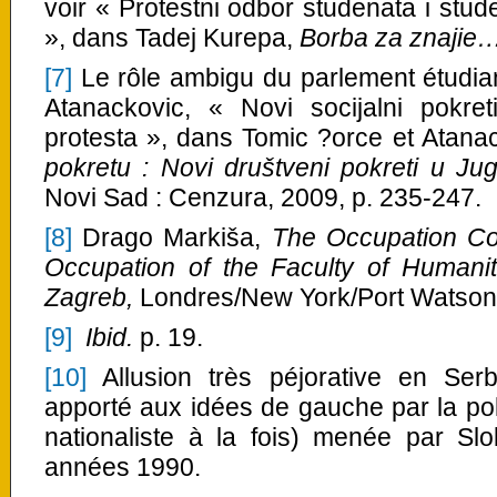
voir « Protestni odbor studenata i stude
», dans Tadej Kurepa,
Borba za znajie…,
[7]
Le rôle ambigu du parlement étudian
Atanackovic, « Novi socijalni pokret
protesta », dans Tomic ?orce et Atanac
pokretu : Novi društveni pokreti u Ju
Novi Sad : Cenzura, 2009, p. 235-247.
[8]
Drago Markiša,
The Occupation Co
Occupation of the Faculty of Humanit
Zagreb,
Londres/New York/Port Watson,
[9]
Ibid.
p. 19.
[10]
Allusion très péjorative en Ser
apporté aux idées de gauche par la poli
nationaliste à la fois) menée par Sl
années 1990.