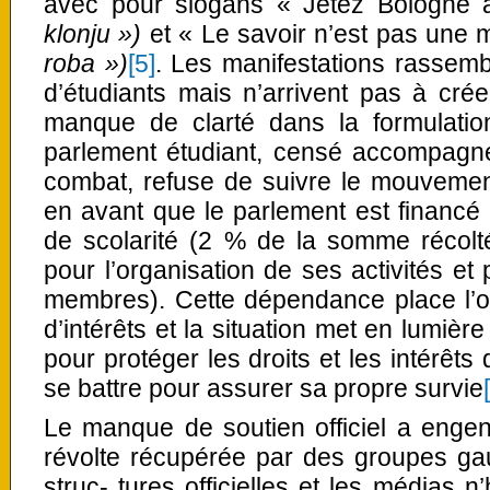
avec pour slogans « Jetez Bologne a
klonju »)
et « Le savoir n’est pas une
roba »)
[5]
. Les manifestations rassem
d’étudiants mais n’arrivent pas à cr
manque de clarté dans la formulatio
parlement étudiant, censé accompagne
combat, refuse de suivre le mouvement
en avant que le parlement est financé d
de scolarité (2 % de la somme récolt
pour l’organisation de ses activités et
membres). Cette dépendance place l’or
d’intérêts et la situation met en lumièr
pour protéger les droits et les intérêts
se battre pour assurer sa propre survie
Le manque de soutien officiel a engen
révolte récupérée par des groupes gau
struc- tures officielles et les médias 