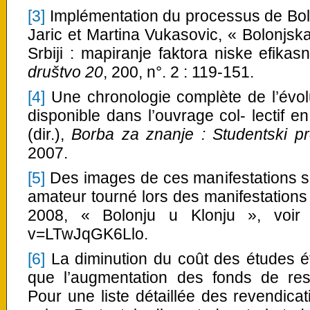
[3]
Implémentation du processus de Bolo
Jaric et Martina Vukasovic, « Bolonjsk
Srbiji : mapiranje faktora niske efikas
društvo 20
, 200, n°. 2 : 119-151.
[4]
Une chronologie complète de l’évolu
disponible dans l’ouvrage col- lectif e
(dir.),
Borba za znanje : Studentski p
2007.
[5]
Des images de ces manifestations son
amateur tourné lors des manifestations
2008, « Bolonju u Klonju », voir
v=LTwJqGK6Llo.
[6]
La diminution du coût des études é
que l’augmentation des fonds de res
Pour une liste détaillée des revendica