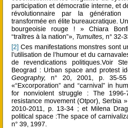
participation et démocratie interne, et d
révolutionnaire par la génération 
transformée en élite bureaucratique. Un
bourgeoisie rouge ! » Chiara Bonfig
“traîtres à la nation”»,
Tumultes,
n° 32-3
[2]
Ces manifestations monstres sont u
l’utilisation de l’humour et du carnava
de revendications politiques.Voir S
Beograd : Urban space and protest ide
Geography,
n° 20, 2001, p. 35-55 ;
«“Excorporation” and “carnival” in humo
for nonviolent struggle : The 1996
resistance movement (Otpor), Serbia 
2010-2011, p. 13-34 ; et Milena Drag
political space :The space of carnivaliz
n° 39, 1997.