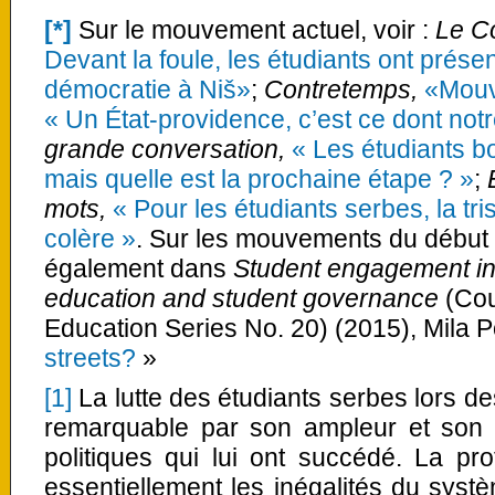
[*]
Sur le mouvement actuel, voir :
Le C
Devant la foule, les étudiants ont présen
démocratie à Niš»
;
Contretemps,
«Mouv
« Un État-providence, c’est ce dont not
grande conversation,
« Les étudiants b
mais quelle est la prochaine étape ? »
;
mots,
« Pour les étudiants serbes, la tr
colère »
. Sur les mouvements du début d
également dans
Student engagement in 
education and student governance
(Cou
Education Series No. 20)
(2015), Mila 
streets?
»
[1]
La lutte des étudiants serbes lors 
remarquable par son ampleur et son
politiques qui lui ont succédé. La pro
essentiellement les inégalités du systè