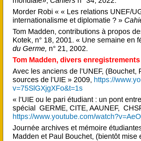
mondiale»,
Cahiers
n° 34, 2022.
Morder Robi « « Les relations UNEF/U
internationalisme et diplomatie ? »
Cahi
Tom Madden, contributions à propos des 
Kotek, n° 18, 2001. « Une semaine en f
du Germe,
n° 21, 2002.
Tom Madden, divers enregistrements
Avec les anciens de l’UNEF, (Bouchet, R
sources de l’UIE » 2009,
https://www.y
v=75SlGXjgXFo&t=1s
« l’UIE ou le pari étudiant : un pont entr
spécial GERME, CITE, AAUNEF, CHSP,
https://www.youtube.com/watch?v=A
Journée archives et mémoire étudiant
Madden et Paul Bouchet, (bientôt mise e