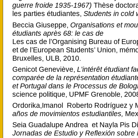
guerre froide 1935-1967)
Thèse doctorat
les parties étudiantes,
Students in cold 
Beccia Giuseppe,
Organisations et m
étudiants après 68: le cas de
Les cas de l’Organising Bureau of Eur
et de l’European Students’ Union, mémoi
Bruxelles, ULB, 2010.
Genicot Geneviève,
L’intérêt étudiant f
comparée de la représentation étudiante
et Portugal dans le Processus de Bolo
science politique, UPMF Grenoble, 200
Ordorika,Imanol Roberto Rodríguez y M
años de movimientos estudiantiles,
Mex
Seia Guadalupe Andrea et Nayla Pis D
Jornadas de Estudio y Reflexión sobre 