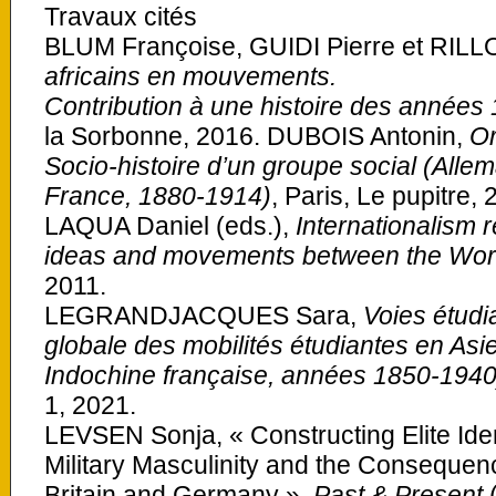
Travaux cités
BLUM Françoise, GUIDI Pierre et RILL
africains en mouvements.
Contribution à une histoire des années
la Sorbonne, 2016. DUBOIS Antonin,
Or
Socio-histoire d’un groupe social (Alle
France, 1880-1914)
, Paris, Le pupitre, 
LAQUA Daniel (eds.),
Internationalism r
ideas and movements between the Wor
2011.
LEGRANDJACQUES Sara,
Voies étudi
globale des mobilités étudiantes en Asie
Indochine française, années 1850-1940
1, 2021.
LEVSEN Sonja, « Constructing Elite Ident
Military Masculinity and the Consequen
Britain and Germany »,
Past & Present