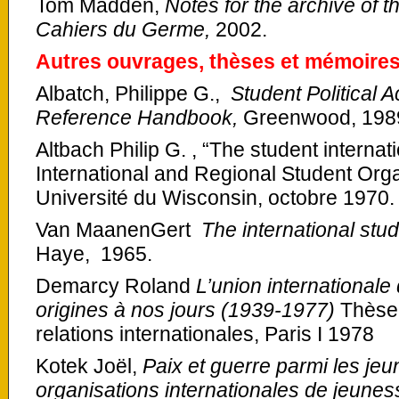
Tom Madden,
Notes for the archive of 
Cahiers du Germe,
2002.
Autres ouvrages, thèses et mémoires
Albatch, Philippe G.,
Student Political A
Reference Handbook,
Greenwood, 198
Altbach Philip G. , “The student internat
International and Regional Student Organ
Université du Wisconsin, octobre 1970.
Van MaanenGert
The international st
Haye, 1965.
Demarcy Roland
L’union internationale
origines à nos jours (1939-1977)
Thèse 
relations internationales, Paris I 1978
Kotek Joël,
Paix et guerre parmi les jeun
organisations internationales de jeuness