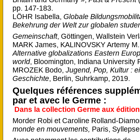
pp. 147-183.
LÖHR Isabella,
Globale Bildungsmobilit
Bekehrung der Welt zur globalen stude
Gemeinschaft
, Göttingen, Wallstein Ver
MARK James, KALINOVSKY Artemy M. e
Alternative globalizations Eastern Euro
world
, Bloomington, Indiana University 
MROZEK Bodo,
Jugend, Pop, Kultur : e
Geschichte
, Berlin, Suhrkamp, 2019.
Quelques références supplém
par et avec le Germe :
Dans la collection Germe aux édition
Morder Robi et Caroline Rolland-Diamon
monde en mouvements,
Paris, Syllepse