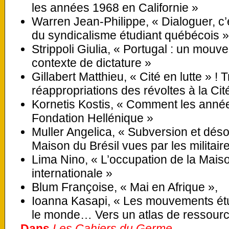
les années 1968 en Californie »
Warren Jean-Philippe, « Dialoguer, c’es
du syndicalisme étudiant québécois »
Strippoli Giulia, « Portugal : un mou
contexte de dictature »
Gillabert Matthieu, « Cité en lutte » ! T
réappropriations des révoltes à la Cit
Kornetis Kostis, « Comment les année
Fondation Hellénique »
Muller Angelica, « Subversion et déso
Maison du Brésil vues par les militaire
Lima Nino, « L’occupation de la Maison
internationale »
Blum Françoise, « Mai en Afrique »,
Ioanna Kasapi, « Les mouvements ét
le monde… Vers un atlas de ressourc
Dans
Les Cahiers du Germe,