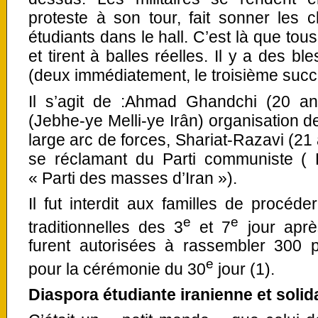
proteste à son tour, fait sonner les 
étudiants dans le hall. C’est là que tou
et tirent à balles réelles. Il y a des bl
(deux immédiatement, le troisième suc
Il s’agit de :Ahmad Ghandchi (20 ans)
(Jebhe-ye Melli-ye Irân) organisation
large arc de forces, Shariat-Razavi (21
se réclamant du Parti communiste ( H
« Parti des masses d’Iran »).
Il fut interdit aux familles de procé
e
e
traditionnelles des 3
et 7
jour après
furent autorisées à rassembler 300 p
e
pour la cérémonie du 30
jour (1).
Diaspora étudiante iranienne et solida