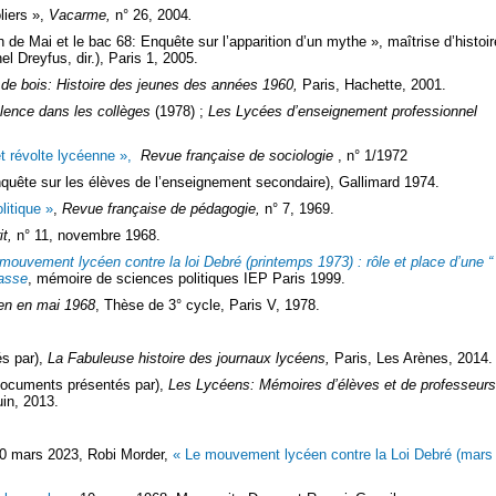
liers »,
Vacarme,
n° 26, 2004
.
e Mai et le bac 68: Enquête sur l’apparition d’un mythe », maîtrise d’histoir
 Dreyfus, dir.), Paris 1, 2005.
 de bois: Histoire des jeunes des années 1960
,
Paris, Hachette, 2001.
lence dans les collèges
(1978) ;
Les Lycées d’enseignement professionnel
et révolte lycéenne »,
Revue française de sociologie
, n° 1/1972
quête sur les élèves de l’enseignement secondaire), Gallimard 1974.
litique »
,
Revue française de pédagogie,
n° 7, 1969.
it,
n° 11, novembre 1968.
mouvement lycéen contre la loi Debré (printemps 1973) : rôle et place d’une “
asse
, mémoire de sciences politiques IEP Paris 1999.
en en mai 1968
, Thèse de 3° cycle, Paris V, 1978.
és par),
La Fabuleuse histoire des journaux lycéens,
Paris, Les Arènes, 2014.
documents présentés par),
Les Lycéens: Mémoires d’élèves et de professeurs
in, 2013.
 mars 2023, Robi Morder,
« Le mouvement lycéen contre la Loi Debré (mars 