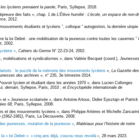
les lycéens prenaient la parole
, Paris, Syllepse, 2018.
’épreuve des faits », chap. 1 de
L’Élève humilié : L’école, un espace de non-dr
nce, 2012.
mouvements étudiants et lycéens ”, colloque “ autogestion, la dernière utopie 
e la loi Debré : une mobilisation de la jeunesse contre toutes les casernes ” 
t, 2002.
lycéens »
,
Cahiers du Germe
N° 22-23-24, 2002.
 mobilisations et syndicalismes », dans Valérie Becquet (coord.),
Jeunesse
olarisés : le puzzle de la mémoire des mouvements lycéens
»,
La Gazette des
eunesses des archives »,
n° 235, 3e trimestre 2014.
Pouvoir lycéen et étudiant dans les années 1970 », dans Lucien Collonges
hui, demain,
Syllepse, Paris, 2010 ; et
Encyclopédie internationale de
» et « Jeunesse scolarisée », dans Antoine Artous, Didier Epsztajn et Patrick
nées 68,
Paris, Syllepse, 2008.
s et des mouvements lycéens », dans Philippe Artières et Michelle Zancarini
ve (1962-1981),
Paris, La Découverte, 2008.
des jeunesses, mutation de la jeunesse »
,
Matériaux pour l’histoire de notre
la « loi Debré »: « cinq ans déjà, coucou nous revoilà »
, 28 mars 2023.