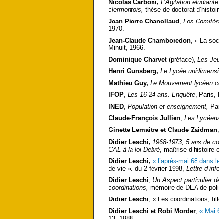
Nicolas Carboni,
L’Agitation étudiant
clermontois,
thèse de doctorat d’histoi
Jean-Pierre Chanollaud
,
Les Comités
1970.
Jean-Claude Chamboredon
, « La so
Minuit, 1966.
Dominique Charve
t (préface),
Les Je
Henri Gunsberg,
Le Lycée unidimens
Mathieu Guy,
Le Mouvement lycéen co
IFOP
,
Les 16-24 ans
.
Enquête
, Paris,
INED
,
Population et enseignement,
Pa
Claude-François Jullien
,
Les Lycéen
Ginette Lemaitre et Claude Zaidman
Didier Leschi,
1968-1973, 5 ans de co
CAL à la loi Debré
, maîtrise d’histoire
Didier Leschi,
« l’après-mai 68 dans l
de vie ». du 2 février 1998,
Lettre d’inf
Didier Leschi
,
Un Aspect particulier 
coordinations,
mémoire de DEA de polit
Didier Leschi
, « Les coordinations, f
Didier Leschi et Robi Morder
,
« Mai 6
13, 1988