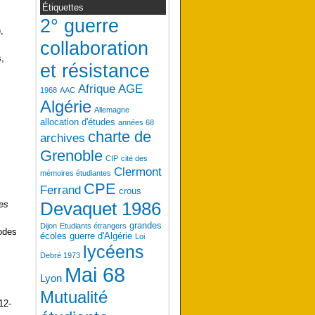
Étiquettes
2° guerre
,
collaboration
s,
et résistance
Afrique
AGE
1968
AAC
Algérie
Allemagne
allocation d'études
années 68
charte de
archives
Grenoble
CIP
cité des
Clermont
mémoires étudiantes
CPE
Ferrand
crous
es
Devaquet 1986
grandes
Dijon
Etudiants étrangers
odes
écoles
guerre d'Algérie
Loi
lycéens
Debré 1973
Mai 68
Lyon
Mutualité
12-