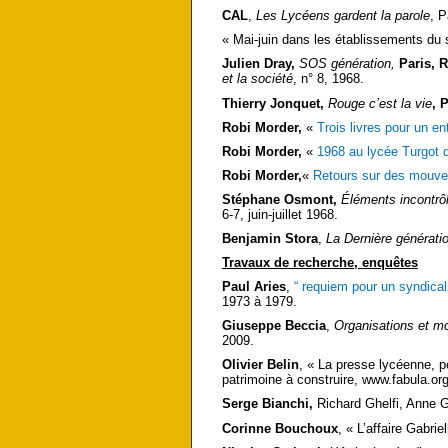
CAL
,
Les Lycéens gardent la parole
, P
« Mai-juin dans les établissements du
Julien Dray,
SOS génération,
Paris, 
et la société
, n° 8, 1968.
Thierry Jonquet,
Rouge c’est la vie
, 
Robi Morder,
«
Trois livres pour un e
Robi Morder,
«
1968 au lycée Turgot 
Robi Morder,
«
Retours sur des mouv
Stéphane Osmont,
Éléments incontrô
6-7, juin-juillet 1968.
Benjamin Stora
,
La Dernière générati
Travaux de recherche, enquêtes
Paul Aries
,
“ requiem pour un syndical
1973 à 1979.
Giuseppe Beccia
,
Organisations et m
2009.
Olivier Belin
, « La presse lycéenne,
patrimoine à construire, www.fabula.o
Serge Bianchi,
Richard Ghelfi, Anne 
Corinne Bouchoux
, « L’affaire Gabrie