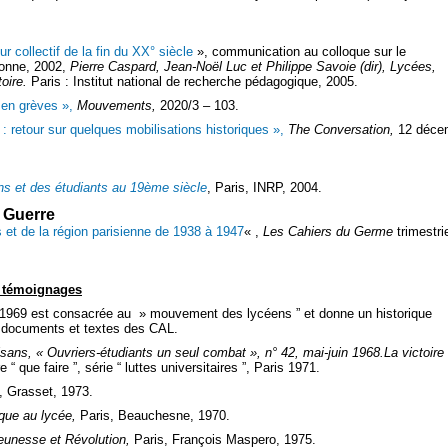
r collectif de la fin du XX° siècle
», communication au colloque sur le
bonne, 2002,
Pierre Caspard, Jean-Noël Luc et Philippe Savoie (dir), Lycées,
oire.
Paris : Institut national de recherche pédagogique, 2005.
en grèves »,
Mouvements,
2020/3 – 103.
 retour sur quelques mobilisations historiques »,
The Conversation,
12 déce
ns et des étudiants au 19ème siècle
, Paris, INRP, 2004.
 Guerre
 et de la région parisienne de 1938 à 1947
« ,
Les Cahiers du Germe
trimestrie
t témoignages
1969 est consacrée au » mouvement des lycéens ” et donne un historique
e documents et textes des CAL.
isans,
« Ouvriers-étudiants un seul combat », n° 42, mai-juin 1968.La victoire
“ que faire ”, série “ luttes universitaires ”, Paris 1971.
, Grasset, 1973.
ique au lycée,
Paris, Beauchesne, 1970.
eunesse et Révolution,
Paris, François Maspero, 1975.