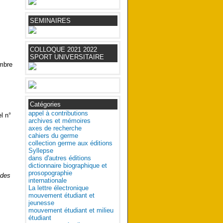
SEMINAIRES
COLLOQUE 2021 2022
SPORT UNIVERSITAIRE
mbre
Catégories
appel à contributions
l n°
archives et mémoires
axes de recherche
cahiers du germe
collection germe aux éditions
Syllepse
dans d'autres éditions
dictionnaire biographique et
prosopographie
 des
internationale
La lettre électronique
mouvement étudiant et
jeunesse
mouvement étudiant et milieu
étudiant