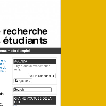
Germe mode d’emploi
k und
AGENDA
1896-
Il n'y a aucun événement à
re du
venir.
18)
»
Voir le calendrier
Ajouter
rin
CHAINE YOUTUBE DE LA
CITE
 25