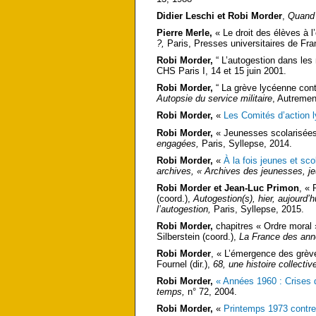
Didier Leschi et Robi Morder
,
Quand 
Pierre Merle,
« Le droit des élèves à l
?,
Paris, Presses universitaires de Fra
Robi Morder,
“ L’autogestion dans les 
CHS Paris I, 14 et 15 juin 2001.
Robi Morder,
“ La grève lycéenne contr
Autopsie du service militaire
, Autremen
Robi Morder,
«
Les Comités d’action 
Robi Morder,
« Jeunesses scolarisées,
engagées,
Paris, Syllepse, 2014.
Robi Morder,
«
À la fois jeunes et sc
archives, « Archives des jeunesses, j
Robi Morder et Jean-Luc Primon
, « 
(coord.),
Autogestion(s), hier, aujourd’
l’autogestion,
Paris, Syllepse, 2015.
Robi Morder,
chapitres « Ordre moral 
Silberstein (coord.),
La France des an
Robi Morder
, « L’émergence des grève
Fournel (dir.),
68, une histoire collecti
Robi Morder,
« Années 1960 : Crises 
temps,
n° 72, 2004.
Robi Morder,
«
Printemps 1973 contre 