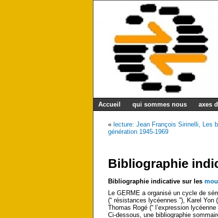
Accueil
qui sommes nous
axes d
«
lecture: Jean François Sirinelli, Le
génération 1945-1969
Bibliographie ind
Bibliographie indicative sur les
mou
Le GERME a organisé un cycle de sém
(“ résistances lycéennes ”), Karel Yon
Thomas Rogé (“ l’expression lycéenne 
Ci-dessous, une bibliographie sommair