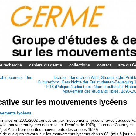
e recherche
cahiers du germe
collections
contact
site du 
s baby-boomers. Une
lecture : Hans-Ulrich Wipf, Studentische Politi
Kulturreform. Geschichte der Freistudenten-Bewegung 
1918 (Polique étudiante et réforme culturelle. Histoi
Mouvement des étudiants libres, 1896-19
icative sur les mouvements lycéens
vements lycéens
,
inaires en 2001/2002 consacrés aux mouvements lycéens, avec Jacques Va
 (« le mouvement lycéen contre la Loi Debré » de 1973), Laurence Courroy et
”) et Alain Borredon (les mouvements des années 1990).
e de quelques travaux sur les mouvements lycéens depuis 68. (mis à jour au