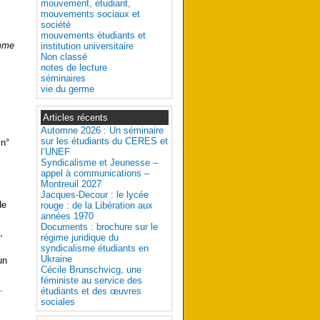
mouvement, étudiant,
mouvements sociaux et
société
mouvements étudiants et
mme
institution universitaire
Non classé
notes de lecture
séminaires
vie du germe
Articles récents
Automne 2026 : Un séminaire
sur les étudiants du CERES et
 n°
l’UNEF
Syndicalisme et Jeunesse –
appel à communications –
Montreuil 2027
Jacques-Decour : le lycée
de
rouge : de la Libération aux
années 1970
Documents : brochure sur le
,
régime juridique du
syndicalisme étudiants en
Ukraine
un
Cécile Brunschvicg, une
féministe au service des
.
étudiants et des œuvres
sociales