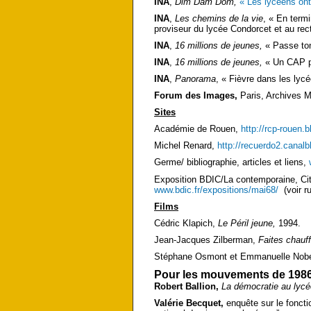
INA
,
Dim Dam Dom,
« Les lycéens ont
INA
,
Les chemins de la vie
, « En term
proviseur du lycée Condorcet et au rec
INA
,
16 millions de jeunes,
« Passe ton
INA
,
16 millions de jeunes,
« Un CAP po
INA
,
Panorama
, « Fièvre dans les lyc
Forum des Images,
Paris, Archives M
Sites
Académie de Rouen,
http://rcp-rouen
Michel Renard,
http://recuerdo2.canal
Germe/ bibliographie, articles et liens,
Exposition BDIC/La contemporaine, Cité
www.bdic.fr/expositions/mai68/
(voir ru
Films
Cédric Klapich,
Le Péril jeune,
1994.
Jean-Jacques Zilberman,
Faites chauff
Stéphane Osmont et Emmanuelle Nob
Pour les mouvements de 1986,
Robert Ballion,
La démocratie au lycé
Valérie Becquet,
enquête sur le foncti