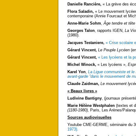
Danielle Rancière,
« La grève des éco
Flora Saladin,
« Le mouvement lycéen d
contemporaine (Annie Fourcaut et Michel
Anne-Marie Sohm
,
Âge tendre et tête
Georges Talon
, rapports IGEN,
La Vio
(1980).
Jacques Testaniere,
« Crise scolaire 
Gérard Vincent,
Le Peuple Lycéen
(en
Gérard Vincent,
« Les lycéens et la po
Michel Winock,
« Les lycéens »,
Espr
Karel Yon
,
La Ligue communiste et le 
avant-garde ”dans le mouvement de m
Claude Zaidman,
Le mouvement lycé
« Beaux livres »
Ludivine Bantigny
, (journaux présent
Marie Hélène Westphalen
(textes et 
(1180-1980),
Paris, Les Arènes/Palanqu
Sources audiovisuelles
Youtube CME-GERME, séminaire du 30
1973).