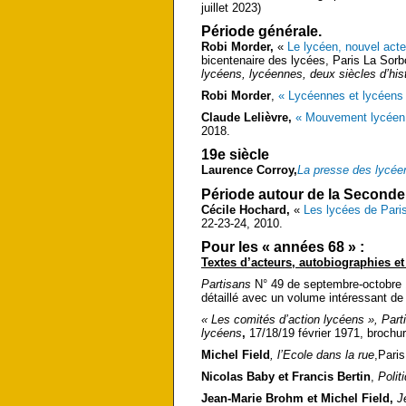
juillet 2023)
Période générale.
Robi Morder,
«
Le lycéen, nouvel acteu
bicentenaire des lycées, Paris La Sor
lycéens, lycéennes, deux siècles d’hist
Robi Morder
,
« Lycéennes et lycéens 
Claude Lelièvre,
« Mouvement lycéen :
2018.
19e siècle
Laurence Corroy,
La presse des lycée
Période autour de la Seconde
Cécile Hochard,
«
Les lycées de Paris
22-23-24, 2010.
Pour les « années 68 » :
Textes d’acteurs, autobiographies e
Partisans
N° 49 de septembre-octobre 
détaillé avec un volume intéressant d
« Les comités d’action lycéens »,
Part
lycéens
,
17/18/19 février 1971, brochure 
Michel Field
,
l’Ecole dans la rue
,Paris
Nicolas Baby et Francis Bertin
,
Polit
Jean-Marie Brohm et Michel Field,
J