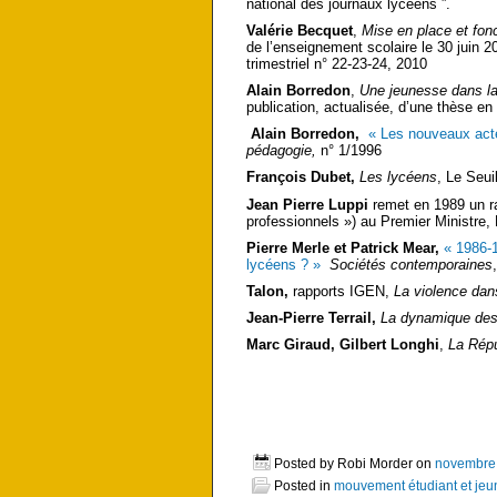
national des journaux lycéens ”.
Valérie Becquet
,
Mise en place et fon
de l’enseignement scolaire le 30 juin 2
trimestriel n° 22-23-24, 2010
Alain Borredon
,
Une jeunesse dans la
publication, actualisée, d’une thèse e
Alain Borredon,
« Les nouveaux acteu
pédagogie,
n° 1/1996
François Dubet,
Les lycéens
, Le Seui
Jean Pierre Luppi
remet en 1989 un ra
professionnels ») au Premier Ministre,
Pierre Merle et Patrick Mear,
« 1986-1
lycéens ? »
Sociétés contemporaines
Talon,
rapports IGEN,
La violence dan
Jean-Pierre Terrail,
La dynamique des
Marc Giraud, Gilbert Longhi
,
La Répu
Posted by Robi Morder on
novembre 
Posted in
mouvement étudiant et je