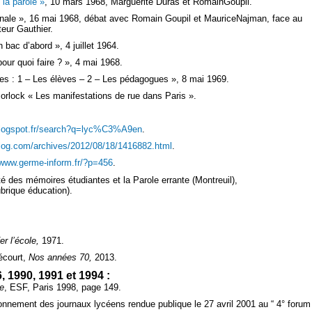
 la parole »
, 10 mars 1968, Marguerite Duras et RomainGoupil.
inale », 16 mai 1968, débat avec Romain Goupil et MauriceNajman, face au
teur Gauthier.
 bac d’abord », 4 juillet 1964.
ur quoi faire ? », 4 mai 1968.
ées : 1 – Les élèves – 2 – Les pédagogues », 8 mai 1969.
orlock « Les manifestations de rue dans Paris ».
.blogspot.fr/search?q=lyc%C3%A9en
.
blog.com/archives/2012/08/18/1416882.html
.
www.germe-inform.fr/?p=456
.
 des mémoires étudiantes et la Parole errante (Montreuil),
brique éducation).
er l’école,
1971.
écourt,
Nos années 70,
2013.
 1990, 1991 et 1994 :
e
, ESF, Paris 1998, page 149.
onnement des journaux lycéens rendue publique le 27 avril 2001 au “ 4° forum