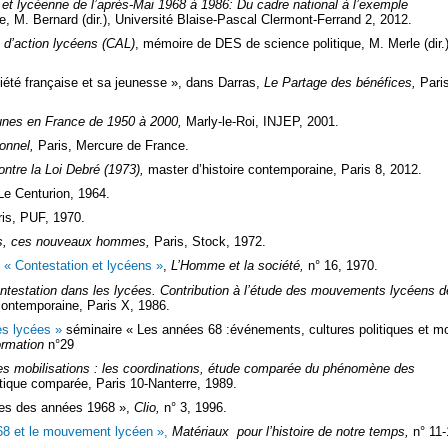
e et lycéenne de l’après-Mai 1968 à 1986: Du cadre national à l’exemple
re, M. Bernard (dir.), Université Blaise-Pascal Clermont-Ferrand 2, 2012.
 d’action lycéens (CAL)
, mémoire de DES de science politique, M. Merle (dir.)
ciété française et sa jeunesse », dans Darras,
Le Partage des bénéfices,
Pari
unes en France de 1950 à 2000,
Marly-le-Roi, INJEP, 2001.
ionnel,
Paris, Mercure de France.
ntre la Loi Debré (1973),
master d’histoire contemporaine, Paris 8, 2012.
 Le Centurion, 1964.
ris, PUF, 1970.
s, ces nouveaux hommes,
Paris, Stock, 1972.
,
« Contestation et lycéens »
,
L’Homme et la société,
n° 16, 1970.
ntestation dans les lycées. Contribution à l’étude des mouvements lycéens d
 contemporaine, Paris X, 1986.
es lycées »
séminaire « Les années 68 :événements, cultures politiques et m
ormation
n°29
des mobilisations : les coordinations, étude comparée du phénomène des
ique comparée, Paris 10-Nanterre, 1989.
illes des années 1968 »,
Clio,
n° 3, 1996.
8 et le mouvement lycéen »,
Matériaux pour l’histoire de notre temps,
n° 11-