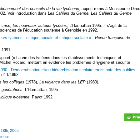
ctionnement des conseils de la vie lycéenne,
apport remis à Monsieur le Direc
002. Voir introduction dans
Les Cahiers du Germe,
Les Cahiers du Germe
 crise, les nouveaux acteurs lycéens
, L’Harmattan 1995. Il s’agit de la
n sciences de l’éducation soutenue à Grenoble en 1992.
rs lycéens : critique sociale et critique scolaire »
,
Revue française de
l 1991..
pport (« La vie des lycéens dans les établissements techniques et
 Michel Rocard, mettant en évidence les problèmes d’hygiène et sécurité
990 : Démocratisation et/ou hiérarchisation scolaire croissante des publics
, n° 1/1992.
s les collèges
(1978),
La violence dans les LEP
(1980).
 générations
, L’Harmattan, 1995.
blique lycéenne
, Payot 1992.
18th, 2005
unesse