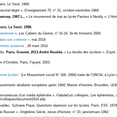
aris, Le Seuil, 1968.
 second degré »,
Enseignement 70
, n° 31, octobre-novembre 1968.
Ramsay, 1987.L.,
« Le mouvement de mai au lycée Pasteur à Neuilly »,
L’Ho
Paris, Le Seuil, 1998.
nterrement
»,
Les Cahiers du Germe
, n° 15-16, 3e-4e trimestre 2000.
dans son contexte »,
mai 2018
ements lycéens
« , 28 mars 2016.
lés,
Paris, Grasset, 2013.André Rouède,
« La révolte des lycéens »,
Esprit
,
on d’Octobre,
Paris, Fayard, 2003.
isme lycéen ”
(
Le Mouvement social
N° 168, 1994) traite de l’UNCAL à Lyon 
ouvements étudiants européens après 1968,
Master d’histoire, Bruxelles, ULB
 permanences d’un média éphémère »,
Fabula/Les colloques
, Les éphémères, 
rg/colloques/document2914.php.
Guédec, Sylviane Pique,
Questions réponses sur les lycées,
Paris, ESF, 1979
lle Russier »,
Vingtième Siècle, revue d’histoire
, n° 33, janviermars 1992.