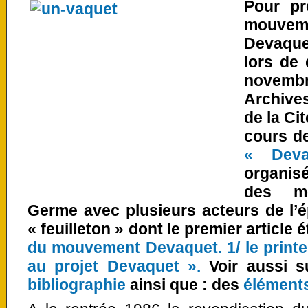
Pour pr
mouvem
Devaquet
lors de 
novemb
Archive
de la Ci
cours de 
« Deva
organis
des mé
Germe avec plusieurs acteurs de l’
« feuilleton » dont le premier article é
du mouvement Devaquet. 1/ le print
au projet Devaquet ».
Voir aussi s
bibliographie
ainsi que : des
éléments