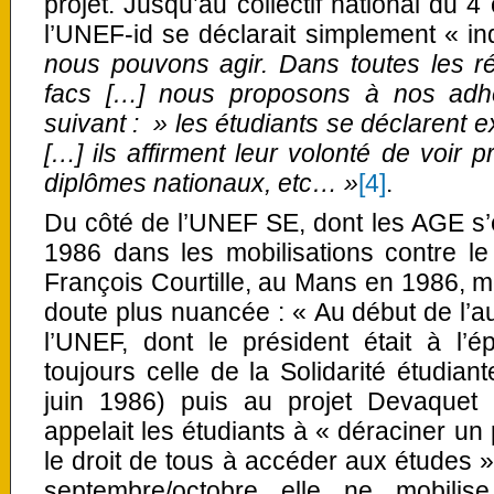
projet. Jusqu’au collectif national du 4
l’UNEF-id se déclarait simplement « in
nous pouvons agir. Dans toutes les r
facs […] nous proposons à nos adhé
suivant : » les étudiants se déclarent 
[…] ils affirment leur volonté de voir pr
diplômes nationaux, etc… »
[4]
.
Du côté de l’UNEF SE, dont les AGE s’é
1986 dans les mobilisations contre l
François Courtille, au Mans en 1986, mo
doute plus nuancée : « Au début de l’au
l’UNEF, dont le président était à l’é
toujours celle de la Solidarité étudian
juin 1986) puis au projet Devaquet
appelait les étudiants à « déraciner un 
le droit de tous à accéder aux études 
septembre/octobre elle ne mobili