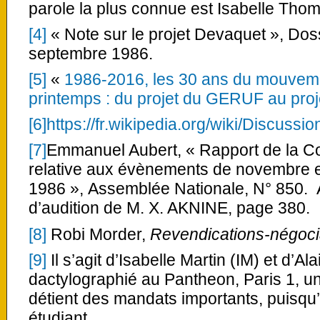
parole la plus connue est Isabelle Tho
[4]
« Note sur le projet Devaquet », Dos
septembre 1986.
[5]
«
1986-2016, les 30 ans du mouveme
printemps : du projet du GERUF au pro
[6]
https://fr.wikipedia.org/wiki/Dis
[7]
Emmanuel Aubert, « Rapport de la C
relative aux évènements de novembre 
1986 », Assemblée Nationale, N° 850. 
d’audition de M. X. AKNINE, page 380.
[8]
Robi Morder,
Revendications-négoci
[9]
Il s’agit d’Isabelle Martin (IM) et d’Al
dactylographié au Pantheon, Paris 1, un
détient des mandats importants, puisqu’i
étudiant.