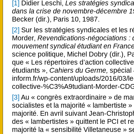
[1]
Didier Leschi,
Les stratégies syndica
dans la crise de novembre-décembre 
Becker (dir.), Paris 10, 1987.
[2]
Sur les stratégies syndicales et les r
Morder,
Revendications-négociations : d
mouvement syndical étudiant en Franc
science politique, Michel Dobry (dir.), P
que « Les répertoires d’action collect
étudiants »,
Cahiers du Germe,
spécial
inform.fr/wp-content/uploads/2016/03/le
collective-%C3%A9tudiant-Morder-CDG
[3]
Au « congrès extraordinaire » de ma
socialistes et la majorité « lambertiste 
majorité. En avril suivant Jean-Christo
des « lambertistes » quittent le PCI et r
majorité la « sensibilité Villetaneuse » s