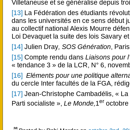
Villetaneuse et se généralise depuis troi
[13]
La Fédération des étudiants révoluti
dans les universités en ce sens début j
au collectif national Alexis Mourre défend
Loi Devaquet la suite des lois Savary et
[14]
Julien Dray
, SOS Génération
, Pari
[15]
Compte rendu dans
Liaisons pour l
« tendance 3 » de la LCR, N° 6, novem
[16]
Eléments pour une politique alterna
du cercle Inter facultés de la FGA, rédig
[17]
Jean-Christophe Cambadélis, « La 
er
Parti socialiste »,
Le Monde,
1
octobre