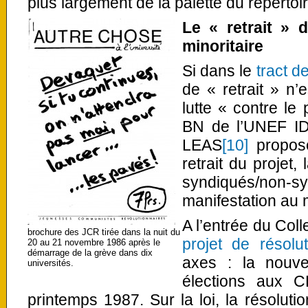
plus largement de la palette du répertoir
Le « retrait » d
minoritaire
Si dans le
tract d
de « retrait » n’
lutte « contre le
BN de l’UNEF ID
LEAS
[10]
propose
retrait du projet
syndiqués/non-
manifestation au 
A l’entrée du Coll
brochure des JCR tirée dans la nuit du
projet de résolu
20 au 21 novembre 1986 après le
démarrage de la grève dans dix
axes : la nouve
universités.
élections aux 
printemps 1987. Sur la loi, la résoluti