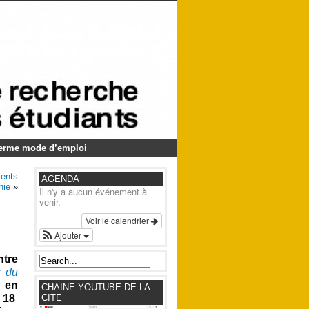
Germe mode d’emploi
ments
AGENDA
hie
»
Il n'y a aucun événement à
venir.
Voir le calendrier
Ajouter
ntre
s du
l en
CHAINE YOUTUBE DE LA
t 18
CITE