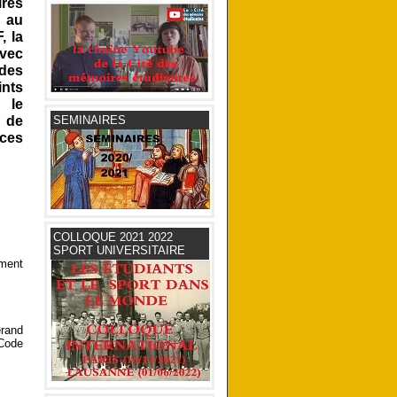
ires
6 au
, la
vec
 des
ints
: le
s de
SEMINAIRES
nces
COLLOQUE 2021 2022
SPORT UNIVERSITAIRE
ement
erand
 Code