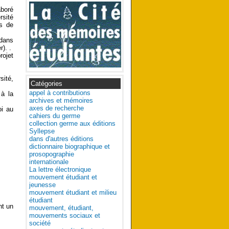
aboré
rsité
es de
dans
). .
rojet
sité,
Catégories
appel à contributions
à la
archives et mémoires
axes de recherche
oi au
cahiers du germe
collection germe aux éditions
Syllepse
dans d'autres éditions
dictionnaire biographique et
prosopographie
internationale
La lettre électronique
mouvement étudiant et
jeunesse
mouvement étudiant et milieu
étudiant
nt un
mouvement, étudiant,
mouvements sociaux et
société