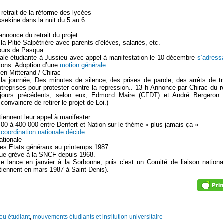
retrait de la réforme des lycées
sekine dans la nuit du 5 au 6
nnonce du retrait du projet
a Pitié-Salpétrière avec parents d’élèves, salariés, etc.
ours de Pasqua
nale étudiante à Jussieu avec appel à manifestation le 10 décembre
s’adress
tions. Adoption d’une
motion générale.
ien Mitterand / Chirac
 journée, Des minutes de silence, des prises de parole, des arrêts de tr
prises pour protester contre la repression.. 13 h Annonce par Chirac du re
s jours précédents, selon eux, Edmond Maire (CFDT) et André Bergeron 
onvaincre de retirer le projet de Loi.)
ennent leur appel à manifester
 00 à 400 000 entre Denfert et Nation sur le thème « plus jamais ça »
 coordination nationale décide
:
ationale
des Etats généraux au printemps 1987
gue grève à la SNCF depuis 1968.
e lance en janvier à la Sorbonne, puis c’est un Comité de liaison nationa
tiennent en mars 1987 à Saint-Denis).
eu étudiant
,
mouvements étudiants et institution universitaire