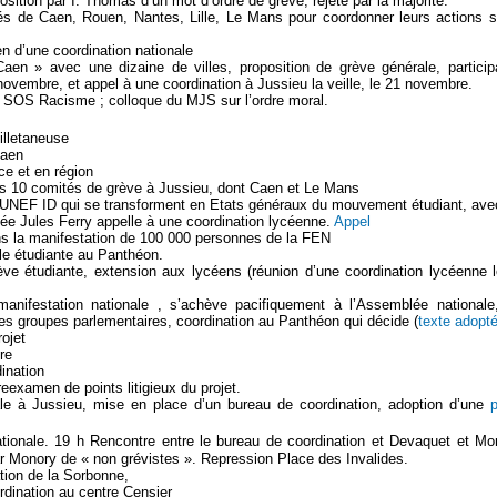
sition par I. Thomas d’un mot d’ordre de grève, rejeté par la majorité.
s de Caen, Rouen, Nantes, Lille, Le Mans pour coordonner leurs actions s
 d’une coordination nationale
en » avec une dizaine de villes, proposition de grève générale, particip
ovembre, et appel à une coordination à Jussieu la veille, le 21 novembre.
e SOS Racisme ; colloque du MJS sur l’ordre moral.
illetaneuse
Caen
ce et en région
es 10 comités de grève à Jussieu, dont Caen et Le Mans
’UNEF ID qui se transforment en Etats généraux du mouvement étudiant, ave
cée Jules Ferry appelle à une coordination lycéenne.
Appel
ns la manifestation de 100 000 personnes de la FEN
le étudiante au Panthéon.
ève étudiante, extension aux lycéens (réunion d’une coordination lycéenne 
nifestation nationale , s’achève pacifiquement à l’Assemblée nationale
les groupes parlementaires, coordination au Panthéon qui décide (
texte adopt
rojet
re
dination
examen de points litigieux du projet.
ale à Jussieu, mise en place d’un bureau de coordination, adoption d’une
p
tionale. 19 h Rencontre entre le bureau de coordination et Devaquet et Mo
ar Monory de « non grévistes ». Repression Place des Invalides.
tion de la Sorbonne,
rdination au centre Censier