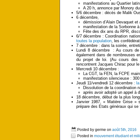
manifestations au Quartier latin
A 20 h, annonce par Monory du 
5/6 décembre : décès de Malik Ous
6 décembre,
démission d’Alain Devaquet et a
manifestation de la Sorbonne à l
Fête des dix ans du RPR, disc
6/7 décembre : Coordination natio
toutes la population
, les confédéra
7 décembre : dans la soirée, entret
Lundi 8 décembre : Au cours de la
également dans de nombreuses entre
du projet de loi. (Au cours de
rencontrent Jacques Chirac pour le c
Mercredi 10 décembre :
La CGT, la FEN, la FCPE mainti
manifestation silencieuse : 300
Jeudi 11/vendredi 12 décembre :
la
Dissolution de la coordination n
après avoir adopté un appel à 
18 décembre, début de la plus lon
Janvier 1987, « Matière Grise » s
prépare des Etats généraux qui se 
Posted by germe on
août 5th, 2016
Posted in
mouvement étudiant et mili