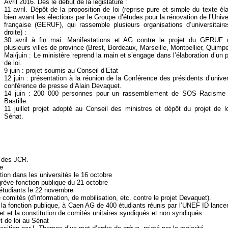
Avril 2016. Dès le début de la législature :
11 avril. Dépôt de la proposition de loi (reprise pure et simple du texte él
bien avant les élections par le Groupe d’études pour la rénovation de l’Unive
française (GERUF), qui rassemble plusieurs organisations d’universitair
droite) :
30 avril à fin mai. Manifestations et AG contre le projet du GERUF 
plusieurs villes de province (Brest, Bordeaux, Marseille, Montpellier, Quimper
Mai/juin : Le ministère reprend la main et s’engage dans l’élaboration d’un p
de loi.
9 juin : projet soumis au Conseil d’Etat
12 juin : présentation à la réunion de la Conférence des présidents d’univer
conférence de presse d’Alain Devaquet.
14 juin : 200 000 personnes pour un rassemblement de SOS Racisme 
Bastille.
11 juillet projet adopté au Conseil des ministres et dépôt du projet de l
Sénat.
l des JCR.
e
ion dans les universités le 16 octobre
 grève fonction publique du 21 octobre
 étudiants le 22 novembre
 comités (d’information, de mobilisation, etc. contre le projet Devaquet).
 la fonction publique, à Caen AG de 400 étudiants réunis par l’UNEF ID lance
ojet et la constitution de comités unitaires syndiqués et non syndiqués
t de loi au Sénat