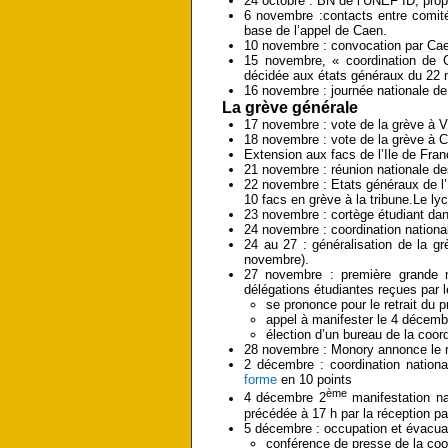
24 octobre : BN de l’UNEF ID, propo
6 novembre :contacts entre comité
base de l’appel de Caen.
10 novembre : convocation par Caen
15 novembre, « coordination de Ca
décidée aux états généraux du 22 n
16 novembre : journée nationale d
La grève générale
17 novembre : vote de la grève à V
18 novembre : vote de la grève à 
Extension aux facs de l’Ile de Fran
21 novembre : réunion nationale d
22 novembre : Etats généraux de l
10 facs en grève à la tribune.Le ly
23 novembre : cortège étudiant da
24 novembre : coordination nationa
24 au 27 : généralisation de la gr
novembre).
27 novembre : première grande ma
délégations étudiantes reçues par 
se prononce pour le retrait du p
appel à manifester le 4 décemb
élection d’un bureau de la coor
28 novembre : Monory annonce le re
2 décembre : coordination nation
forme
en 10 points
ème
4 décembre 2
manifestation na
précédée à 17 h par la réception p
5 décembre : occupation et évacua
conférence de presse de la coo