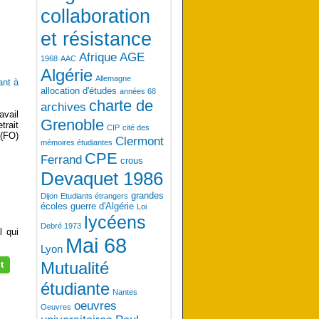
collaboration
et résistance
Afrique
AGE
1968
AAC
Algérie
Allemagne
ant à
allocation d'études
années 68
charte de
archives
avail
Grenoble
trait
CIP
cité des
(FO)
Clermont
mémoires étudiantes
CPE
Ferrand
crous
Devaquet 1986
grandes
Dijon
Etudiants étrangers
écoles
guerre d'Algérie
Loi
lycéens
Debré 1973
l qui
Mai 68
Lyon
Mutualité
étudiante
Nantes
oeuvres
Oeuvres