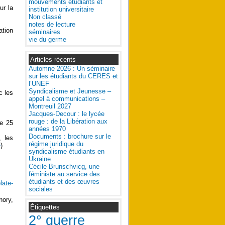
mouvements étudiants et
ur la
institution universitaire
Non classé
notes de lecture
ation
séminaires
vie du germe
Articles récents
Automne 2026 : Un séminaire
sur les étudiants du CERES et
l’UNEF
Syndicalisme et Jeunesse –
c les
appel à communications –
Montreuil 2027
Jacques-Decour : le lycée
rouge : de la Libération aux
le 25
années 1970
Documents : brochure sur le
, les
régime juridique du
é
)
syndicalisme étudiants en
Ukraine
Cécile Brunschvicg, une
féministe au service des
étudiants et des œuvres
late-
sociales
nory,
Étiquettes
2° guerre