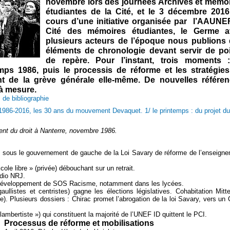
novembre lors des journées Archives et mémo
étudiantes de la Cité, et le 3 décembre 201
cours d’une initiative organisée par l’AAUNEF
Cité des mémoires étudiantes, le Germe a
plusieurs acteurs de l’époque nous publions
éléments de chronologie devant servir de po
de repère. Pour l’instant, trois moments 
mps 1986, puis le processis de réforme et les stratégie
nt de la grève générale elle-même. De nouvelles référe
 à mesure.
 de bibliographie
1986-2016, les 30 ans du mouvement Devaquet. 1/ le printemps : du projet du
ment du droit à Nanterre, novembre 1986.
on sous le gouvernement de gauche de la Loi Savary de réforme de l’enseign
ole libre » (privée) débouchant sur un retrait.
adio NRJ.
 développement de SOS Racisme, notamment dans les lycées.
ullistes et centristes) gagne les élections législatives. Cohabitation Mitt
re). Plusieurs dossiers : Chirac promet l’abrogation de la loi Savary, vers un
mbertiste ») qui constituent la majorité de l’UNEF ID quittent le PCI.
Processus de réforme et mobilisations