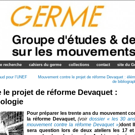
e recherche
cahiers du germe
collections
contact
site du 
haud pour l’UNEF
Mouvement contre le projet de réforme Devaquet : élé
de bibliograp
le projet de réforme Devaquet :
ologie
Pour préparer les trente ans du mouvement co
la réforme Devaquet,
(voir
dossier « les 30 an
mouvement contre la réforme Devaquet »
)
dont I
sera question lors de deux ateliers les 17 e