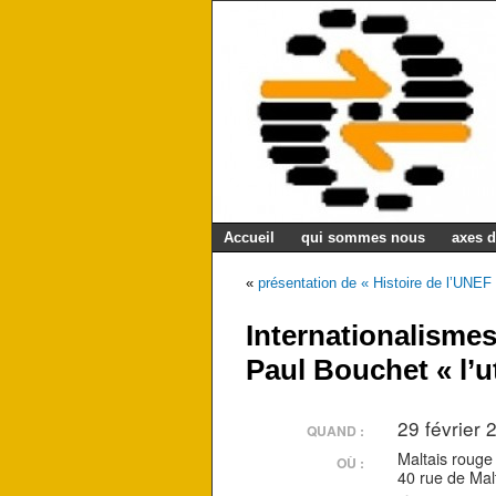
Accueil
qui sommes nous
axes d
«
présentation de « Histoire de l’UNEF
Internationalismes
Paul Bouchet « l’u
29 février
QUAND :
Maltais rouge
OÙ :
40 rue de Ma