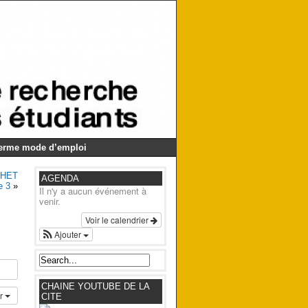
Germe mode d’emploi
UCHET
AGENDA
e 3
»
Il n'y a aucun événement à
venir.
Voir le calendrier
Ajouter
CHAINE YOUTUBE DE LA
er
CITE