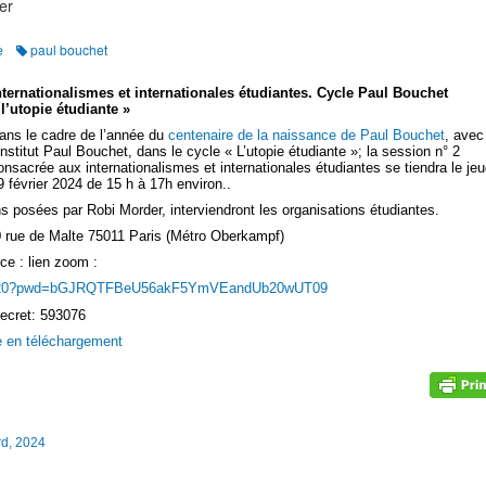
er
e
paul bouchet
nternationalismes et internationales étudiantes. Cycle Paul Bouchet
 l’utopie étudiante »
ans le cadre de l’année du
centenaire de la naissance de Paul Bouchet
, avec
’Institut Paul Bouchet, dans le cycle « L’utopie étudiante »; la session n° 2
onsacrée aux internationalismes et internationales étudiantes se tiendra le jeu
9 février 2024 de 15 h à 17h environ..
s posées par Robi Morder, interviendront les organisations étudiantes.
 40 rue de Malte 75011 Paris (Métro Oberkampf)
nce : lien zoom :
021220?pwd=bGJRQTFBeU56akF5YmVEandUb20wUT09
ecret: 593076
e en téléchargement
rd, 2024