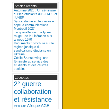
Articles récents
Automne 2026 : Un séminaire
sur les étudiants du CERES et
l’UNEF
Syndicalisme et Jeunesse –
appel à communications –
Montreuil 2027
Jacques-Decour : le lycée
rouge : de la Libération aux
années 1970
Documents : brochure sur le
régime juridique du
syndicalisme étudiants en
Ukraine
Cécile Brunschvicg, une
féministe au service des
étudiants et des œuvres
sociales
Étiquettes
2° guerre
collaboration
et résistance
Afrique
AGE
1968
AAC