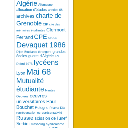
Algérie
Allemagne
allocation d'études
années 68
charte de
archives
Grenoble
CIP
cité des
Clermont
mémoires étudiantes
CPE
Ferrand
crous
Devaquet 1986
grandes
Dijon
Etudiants étrangers
écoles
guerre d'Algérie
Loi
lycéens
Debré 1973
Mai 68
Lyon
Mutualité
étudiante
Nantes
oeuvres
Oeuvres
universitaires
Paul
Bouchet
Pologne
Priama Diia
représentation et représentativité
Russie
scission de l'unef
Serbie
Strasbourg
syndicalisme