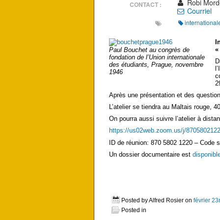
Robi Mord
CONTACT :
Courriel
international
I
«
Paul Bouchet au congrès de
fondation de l’Union internationale
D
des étudiants, Prague, novembre
l
1946
c
2
Après une présentation et des question
L’atelier se tiendra au Maltais rouge,
On pourra aussi suivre l’atelier à dista
https://us02web.zoom.us/j/87058
ID de réunion: 870 5802 1220 – Code s
Un dossier documentaire est
disponibl
Posted by Alfred Rosier on
février 23
Posted in