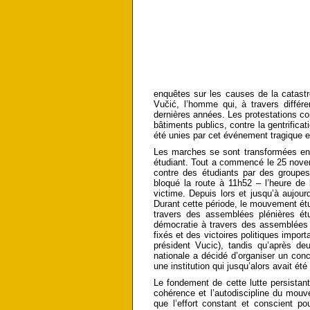
enquêtes sur les causes de la catastro
Vučić, l’homme qui, à travers diffé
dernières années. Les protestations cont
bâtiments publics, contre la gentrificati
été unies par cet événement tragique e
Les marches se sont transformées en
étudiant. Tout a commencé le 25 novem
contre des étudiants par des groupes pa
bloqué la route à 11h52 – l’heure de
victime. Depuis lors et jusqu’à aujour
Durant cette période, le mouvement étu
travers des assemblées plénières étu
démocratie à travers des assemblées 
fixés et des victoires politiques impo
président Vucic), tandis qu’après de
nationale a décidé d’organiser un conc
une institution qui jusqu’alors avait 
Le fondement de cette lutte persistan
cohérence et l’autodiscipline du mouv
que l’effort constant et conscient po