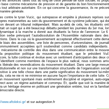
les annonces faites tout au long de cette période de lutte sociale, ils prop
de base comme mécanisme de pression et de garantie du bon fonctionnemen
 tout arbitraire autoritaire. En ce qui concerne la gouvernance, ils ne précon
manière générale.
ées contre le tyran Vucic, qui outrepasse et empiète à plusieurs reprises su
ropres marionnettes au sein du gouvernement et du système judiciaire, qui do
ion devant un tribunal indépendant. Mais au-delà de cela, les étudiants ont
tait un sujet qui a été beaucoup débattu pendant les journées du 1er mai, lo
on dynamique à la marche a donné aux étudiants la force de l’annoncer. Le 6
tution serbe prévoyant l’autodissolution de l’Assemblée nationale dans de
ections. Dans le cas où le gouvernement accepterait effectivement cette dem
e biais des assemblées, une liste de personnes, d’universitaires, de journal
 communément acceptées qu’il soutiendrait comme candidats indépendants
de mécanisme de contrôle des élus dans une communication entre le mouv
t la proposition politique du mouvement étudiant, que le président Vu
core, la lutte continue et évolue avec un sentiment d’anticipation des deux c
s’identifient comme membres de l’espace le plus radical, nous sommes arri
s libérale des revendications du mouvement étudiant. Dans une large mesure
itutionnelle et non sur une transformation structurelle de l’organisation social
ositive à une telle chose dans une partie significative du mouvement lui-mê
du, cela ne nie ni ne minimise en aucune façon l’importance de cette lutte. C
 un mouvement spontané mais extrêmement discipliné et organisé, auto-orga
irect avec un régime autoritaire et corrompu. Et, quelle que soit la manière do
era un héritage énorme en politisant une génération entière, tout en la familiar
démocratie directe.
://www.aftoleksi.gr/
et sur autogestion.fr