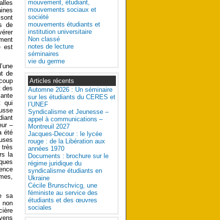
mouvement, étudiant,
alles
mouvements sociaux et
aines
société
 sont
mouvements étudiants et
ns de
institution universitaire
vérer
Non classé
iment
notes de lecture
e est
séminaires
vie du germe
d’une
nt de
Articles récents
ucoup
t des
Automne 2026 : Un séminaire
sante
sur les étudiants du CERES et
t qui
l’UNEF
ausse
Syndicalisme et Jeunesse –
diant
appel à communications –
eur –
Montreuil 2027
a été
Jacques-Decour : le lycée
euses
rouge : de la Libération aux
 très
années 1970
rs la
Documents : brochure sur le
iques
régime juridique du
sence
syndicalisme étudiants en
êmes,
Ukraine
Cécile Brunschvicg, une
féministe au service des
e sa
étudiants et des œuvres
t non
sociales
cière
oyens