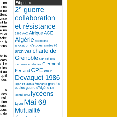
Étiquettes
és en
, nos
2° guerre
ne ne
ètent
collaboration
crise
nt la
et résistance
comme
me un
Afrique
AGE
1968
AAC
rquoi
Algérie
faire
Allemagne
ise à
allocation d'études
années 68
 nous
charte de
archives
de la
Grenoble
CIP
cité des
icats
Clermont
s. Le
mémoires étudiantes
c les
CPE
Ferrand
crous
nt au
qu’il
Devaquet 1986
 des
grandes
Dijon
Etudiants étrangers
écoles
guerre d'Algérie
Loi
 il a
lycéens
r des
Debré 1973
insi,
Mai 68
ption
Lyon
ncée.
Mutualité
essus
nt de