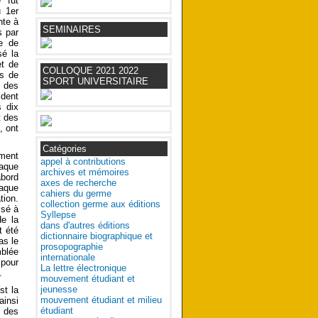
 fut
u 1er
nte à
SEMINAIRES
s par
e de
sé la
et de
COLLOQUE 2021 2022
es de
SPORT UNIVERSITAIRE
e des
ident
s dix
t des
, ont
Catégories
ement
appel à contributions
taque
archives et mémoires
abord
axes de recherche
haque
cahiers du germe
tion.
collection germe aux éditions
isé à
Syllepse
de la
dans d'autres éditions
t été
dictionnaire biographique et
as le
prosopographie
mblée
internationale
 pour
La lettre électronique
.
mouvement étudiant et
jeunesse
st la
mouvement étudiant et milieu
ainsi
étudiant
t des