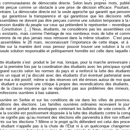
ons communautaires de démocratie directe. Selon leurs propres mots, publi
té perçue comme un obstacle à une prise de décision efficace. Pourtant
traire. La démocratie directe est la seule approche qui garantit que person
 qui garantisse la transparence et qui garantisse que les décisions refl
assemblées ne doivent pas être perçues comme une solution temporaire à la 
ssion durable du peuple sur ceux qui prétendent le représenter – revendiqua
 la Constitution. […] Nous, étudiants, ne considérons pas les assemblées 
s existants, mais comme l’héritage de nos nombreux mois de lutte et com
erons de ne plus jamais nous retrouver dans la même situation . C’est pou
assemblées le 28 mars, reconnaissant l’importance de cette étape, et à 
rbie sur la manière dont vous pensez pouvoir trouver une solution à la cr
eule solution responsable et politiquement honnête est celle dans laquelle
tte étudiante s’est produit le 1er mai, lorsque, pour la marche anniversaire 
ur la première fois par la coordination des étudiants avec les principaux synd
rand succès selon les normes du pays et a renforcé la lutte des étudiant
ns un squat et j’ai discuté avec des étudiants d’un éventuel partenariat ave
1er mai a été positif, même si des réserves ont été émises autour de moi qua
étudiant a exprimé une critique à propos des revendications des étudiants, 
 de la classe moyenne qui ne répondent pas aux problèmes des mineurs,
professions ouvrières à bas salaires.
uvrière en Serbie et sur les conditions de vie dans les villes de province,
itions des élections. Les familles ouvrières ordinaires recevaient le jou
de noir et portant des enveloppes contenant les bulletins de vote corrects. A
 la société est positivement disposée à la lutte des étudiants contre la corru
ne signifie pas qu’au moment des élections elle parviendra à être non influe
ants sur les élections ? Même si le projet qu’ils défendent est celui des proc
étudiant n’appelle pas à la chute de l’État ni à un quelconque changeme