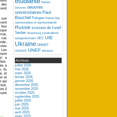
étudiante
osent
Nantes
t des
oeuvres
Oeuvres
isent
universitaires
Paul
Bouchet
Pologne
r son
Priama Diia
ivent
représentation et représentativité
 leur
Russie
scission de l'unef
rsque
Serbie
Strasbourg
syndicalisme
 mai,
UIE
s cas
UEC
autogestionnaire
ande,
Ukraine
UNAEF
istes
UNEF
. Les
UNAGEF
élections
ement
čić a
Archives
ôtés.
juillet 2026
vés à
mai 2026
, ils
mars 2026
e, et
février 2026
me et
janvier 2026
e qui
décembre 2025
nisé,
novembre 2025
nt il
octobre 2025
isant
septembre 2025
juillet 2025
juin 2025
mai 2025
avril 2025
mars 2025