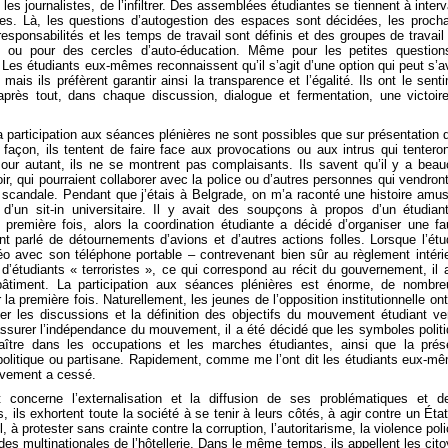
les journalistes, de l’infiltrer. Des assemblées étudiantes se tiennent à interv
ées. Là, les questions d’autogestion des espaces sont décidées, les proch
esponsabilités et les temps de travail sont définis et des groupes de travail
s ou pour des cercles d’auto-éducation. Même pour les petites questio
 Les étudiants eux-mêmes reconnaissent qu’il s’agit d’une option qui peut s’a
mais ils préfèrent garantir ainsi la transparence et l’égalité. Ils ont le sent
près tout, dans chaque discussion, dialogue et fermentation, une victoir
la participation aux séances plénières ne sont possibles que sur présentation 
façon, ils tentent de faire face aux provocations ou aux intrus qui tentero
ur autant, ils ne se montrent pas complaisants. Ils savent qu’il y a bea
oir, qui pourraient collaborer avec la police ou d’autres personnes qui vendron
à scandale. Pendant que j’étais à Belgrade, on m’a raconté une histoire amu
 d’un sit-in universitaire. Il y avait des soupçons à propos d’un étudian
 première fois, alors la coordination étudiante a décidé d’organiser une f
t parlé de détournements d’avions et d’autres actions folles. Lorsque l’étu
o avec son téléphone portable – contrevenant bien sûr au règlement intéri
d’étudiants « terroristes », ce qui correspond au récit du gouvernement, il 
bâtiment. La participation aux séances plénières est énorme, de nombr
a première fois. Naturellement, les jeunes de l’opposition institutionnelle ont
ter les discussions et la définition des objectifs du mouvement étudiant ve
r assurer l’indépendance du mouvement, il a été décidé que les symboles polit
aître dans les occupations et les marches étudiantes, ainsi que la pré
é politique ou partisane. Rapidement, comme me l’ont dit les étudiants eux-m
uvement a cessé.
oncerne l’externalisation et la diffusion de ses problématiques et d
ils exhortent toute la société à se tenir à leurs côtés, à agir contre un Éta
à protester sans crainte contre la corruption, l’autoritarisme, la violence poli
s multinationales de l’hôtellerie. Dans le même temps, ils appellent les cit