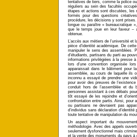
tentatives de tiers, comme la police ou 
réguliers au sein des facultés occup
étapes et actions sont discutées, les r
formés pour des questions créative
procédure, les décisions y sont prises.
longue ou paraître « bureaucratique », 
que le temps joue en leur faveur – a
obtenue.
L’accès aux métiers de l’université et 
pièce d’identité académique. De cette 
manipuler le sens des assemblées. Po
d’étudiants, partisans du parti au pouv
informations privilégiées à la presse 
lors d’une convention organisée lors
apparaissait dans le bâtiment pour la
assemblée, au cours de laquelle ils on
inconnu a essayé de prendre une vidé
pour avoir des preuves de l’existence 
conduit hors de l’assemblée et du 
personnes assistant à ces débats pour l
tôt essayé de les rejoindre et d’orien
confrontation entre partis. Ainsi, pou
ou partisans ne devraient pas appar
d’individus sans déclaration d’identit
toute tentative de manipulation du mo
Un aspect important du mouvement c
méthodologie. Avec des appels ouverts, 
seulement dysfonctionnel mais criminel, 
et la vente des monuments du pays à de