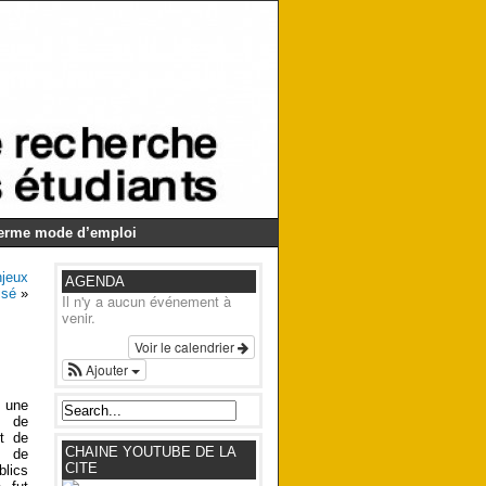
Germe mode d’emploi
njeux
AGENDA
isé
»
Il n'y a aucun événement à
venir.
Voir le calendrier
Ajouter
u une
t de
rt de
CHAINE YOUTUBE DE LA
t de
CITE
blics