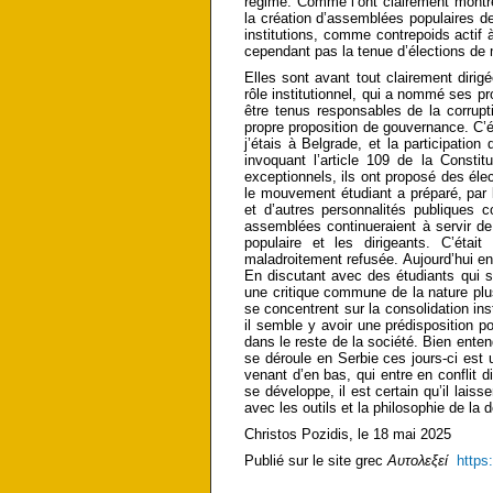
régime. Comme l’ont clairement montré 
la création d’assemblées populaires 
institutions, comme contrepoids actif à
cependant pas la tenue d’élections de 
Elles sont avant tout clairement dirig
rôle institutionnel, qui a nommé ses p
être tenus responsables de la corrupt
propre proposition de gouvernance. C’é
j’étais à Belgrade, et la participati
invoquant l’article 109 de la Consti
exceptionnels, ils ont proposé des él
le mouvement étudiant a préparé, par l
et d’autres personnalités publiques
assemblées continueraient à servir 
populaire et les dirigeants. C’étai
maladroitement refusée. Aujourd’hui en
En discutant avec des étudiants qui 
une critique commune de la nature plu
se concentrent sur la consolidation inst
il semble y avoir une prédisposition p
dans le reste de la société. Bien enten
se déroule en Serbie ces jours-ci est
venant d’en bas, qui entre en conflit d
se développe, il est certain qu’il laiss
avec les outils et la philosophie de la 
Christos Pozidis, le 18 mai 2025
Publié sur le site grec
Αυτολεξεί
https