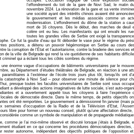
occupés. L’occasion tragique de cette explosion sociale
l’effondrement du toit de la gare de Novi Sad, le matin d
novembre 2024. La rénovation de la gare et sa vente immine
une société ayant des intérêts chinois avaient été annoncée
le gouvernement et les médias associés comme un act
modernisation.
L’effondrement du dôme de la station a cau
mort de 16 citoyens. Dès le début, des marches de deuil 
colère ont eu lieu. Les manifestants qui ont envahi les ru
toutes les grandes villes de Serbie ont exigé la transparenc
phe. Ce fut la goutte d’eau qui fit déborder le vase pour le régime du prés
rentes positions, a détenu un pouvoir hégémonique en Serbie au cours de
re la corruption de l’État et l’autoritarisme, contre la braderie des services e
on de la ville de Belgrade qui rend la vie quotidienne de ses habitants difficile
t criminel qui a éclairé tous les côtés sombres du régime.
 une énorme vague d’occupations de bâtiments universitaires par le mouv
bre, au Département d’études théâtrales de Belgrade, en réaction à une at
ramilitaires à l’extérieur de l’école trois jours plus tôt, lorsqu’ils ont d’
 la catastrophe à Novi Sad – pour observer une minute de silence pour c
d’hui, presque toutes les facultés universitaires de Serbie sont sous occupa
diant a développé des actions imaginatives de lutte sociale, s’est auto-organ
diantes et a ouvertement appelé tous les citoyens à faire l’expérience 
locales de démocratie directe. Dans le même temps, de petits objectifs on
rtantes ont été remportées. Le gouvernement a démissionné fin janvier (mais p
ux semaines d’occupation de la Radio et de la Télévision d’Etat, l’Asse
ours libre pour former un nouveau conseil, plutôt qu’une affectation directe,
été considérée comme un symbole de manipulation et de propagande médiatique
te, comme je l’ai moi-même observé et discuté lorsque j’étais à Belgrade, e
ement étudiant en ce qui concerne les procédures démocratiques directes, 
ur rester autonome, indépendant des objectifs politiques de l’opposition e