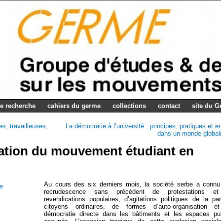
e recherche
cahiers du germe
collections
contact
site du 
es, travailleuses,
La démocratie à l’université : principes, pratiques et e
dans un monde global
sation du mouvement étudiant en
Au cours des six derniers mois, la société serbe a conn
recrudescence sans précédent de protestations e
revendications populaires, d’agitations politiques de la pa
citoyens ordinaires, de formes d’auto-organisation e
démocratie directe dans les bâtiments et les espaces pu