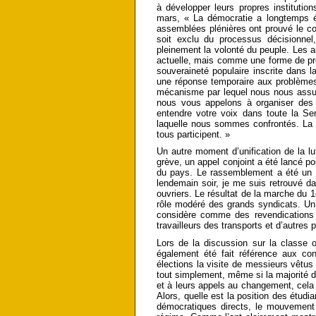
à développer leurs propres instituti
mars, « La démocratie a longtemps é
assemblées plénières ont prouvé le con
soit exclu du processus décisionnel,
pleinement la volonté du peuple. Les 
actuelle, mais comme une forme de pre
souveraineté populaire inscrite dans
une réponse temporaire aux problème
mécanisme par lequel nous nous assur
nous vous appelons à organiser des 
entendre votre voix dans toute la Se
laquelle nous sommes confrontés. La s
tous participent. »
Un autre moment d’unification de la lu
grève, un appel conjoint a été lancé po
du pays. Le rassemblement a été un g
lendemain soir, je me suis retrouvé da
ouvriers. Le résultat de la marche du 
rôle modéré des grands syndicats. Un 
considère comme des revendications
travailleurs des transports et d’autres 
Lors de la discussion sur la classe o
également été fait référence aux cond
élections la visite de messieurs vêtus 
tout simplement, même si la majorité de
et à leurs appels au changement, cela 
Alors, quelle est la position des étudi
démocratiques directs, le mouvement 