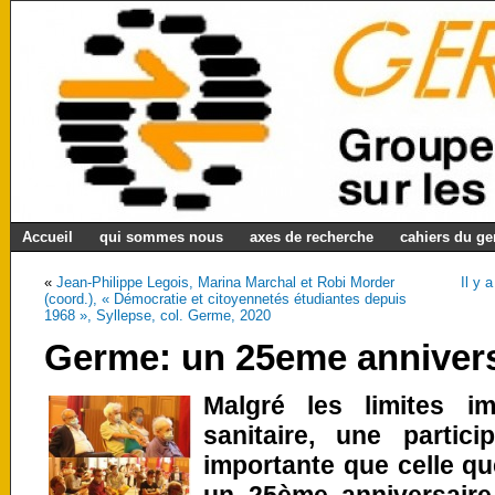
Accueil
qui sommes nous
axes de recherche
cahiers du g
«
Jean-Philippe Legois, Marina Marchal et Robi Morder
Il y 
(coord.), « Démocratie et citoyennetés étudiantes depuis
1968 », Syllepse, col. Germe, 2020
Germe: un 25eme annivers
Malgré les limites i
sanitaire, une partic
importante que celle q