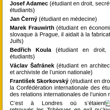
Josef Adamec
(étudiant en droit, secré
étudiants)
Jan Černý
(étudiant en médecine)
Marek Frauwirth
(étudiant en économ
slovaque à Prague, il aidait à la fabric
Juifs)
Bedřich Koula
(étudiant en droit, 
étudiants)
Václav Šafránek
(étudiant en architec
et archiviste de l’union nationale)
František Skorkovský
(étudiant en dro
la Confédération internationale des étu
des relations internationales de l’union 
C’est à Londres où s’étaient
Av
retrouvés les Tchèques en exil qu’à
fer