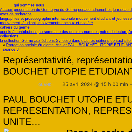
qui sommes nous
Accueil
présentation du Germe
vie du Germe
espace adherent-es
le réseau 
axes de recherche
biographies et prosopographie
internationale
mouvement étudiant et jeunesse
mouvement, étudiant, mouvements sociaux et société
cahiers du germe
appels à contributions
au sommaire des derniers numeros
notes de lecture
A
collections
la collection Germe aux éditions Syllepse
dans d’autres éditions
contact
site
«
Protection sociale étudiante. Atelier PAUL BOUCHET UTOPIE ETUDIAN
séance 3
Représentativité, représentati
BOUCHET UTOPIE ETUDIANT
25 avril 2024 @ 15 h 00 min 
QUAND :
PAUL BOUCHET UTOPIE ET
REPRESENTATION, REPRESE
UNITE…