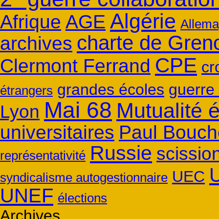
Algérie
Afrique
AGE
Allem
charte de Gren
archives
CPE
Clermont Ferrand
cr
grandes écoles
guerre 
étrangers
Mai 68
Mutualité 
Lyon
universitaires
Paul Bouch
Russie
scission
représentativité
UEC
syndicalisme autogestionnaire
UNEF
élections
Archives