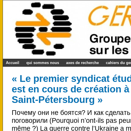
Accueil
qui sommes nous
axes de recherche
cahiers du g
« Le premier syndicat étu
est en cours de création à 
Saint-Pétersbourg »
Почему они не боятся? И как сделать
поговорили (Pourquoi n’ont-ils pas peu
même ?) La guerre contre l’Ukraine a mod