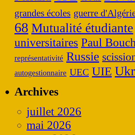
grandes écoles
guerre d'Algéri
68
Mutualité étudiante
universitaires
Paul Bouch
Russie
scissio
représentativité
Ukr
UIE
UEC
autogestionnaire
Archives
juillet 2026
mai 2026