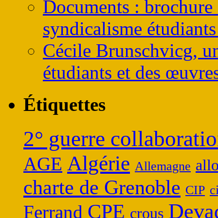
Documents : brochure s
syndicalisme étudiants
Cécile Brunschvicg, un
étudiants et des œuvres
Étiquettes
2° guerre collaboratio
Algérie
AGE
all
Allemagne
charte de Grenoble
CIP
c
Deva
CPE
Ferrand
crous