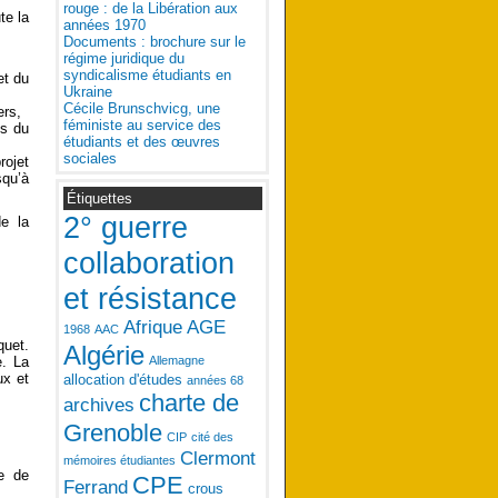
rouge : de la Libération aux
te la
années 1970
Documents : brochure sur le
régime juridique du
syndicalisme étudiants en
et du
Ukraine
Cécile Brunschvicg, une
ers,
féministe au service des
es du
étudiants et des œuvres
sociales
rojet
squ’à
Étiquettes
2° guerre
e la
collaboration
et résistance
Afrique
AGE
1968
AAC
quet.
Algérie
e. La
Allemagne
ux et
allocation d'études
années 68
charte de
archives
Grenoble
CIP
cité des
Clermont
mémoires étudiantes
re de
CPE
Ferrand
crous