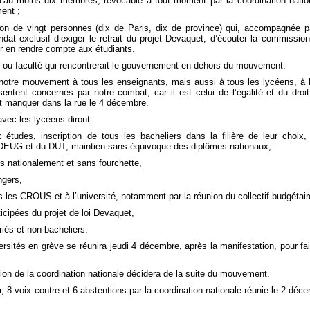
f d’au moins dix membres, révocable à tout moment par la coordination natio
ent ;
ion de vingt personnes (dix de Paris, dix de province) qui, accompagnée p
dat exclusif d’exiger le retrait du projet Devaquet, d’écouter la commissio
ur en rendre compte aux étudiants.
ou faculté qui rencontrerait le gouvernement en dehors du mouvement.
r notre mouvement à tous les enseignants, mais aussi à tous les lycéens, à 
entent concernés par notre combat, car il est celui de l’égalité et du droi
it manquer dans la rue le 4 décembre.
avec les lycéens diront:
 études, inscription de tous les bacheliers dans la filière de leur choix, 
du DEUG et du DUT, maintien sans équivoque des diplômes nationaux, .
ixés nationalement et sans fourchette,
ngers,
 les CROUS et à l’université, notamment par la réunion du collectif budgétair
icipées du projet de loi Devaquet,
riés et non bacheliers.
rsités en grève se réunira jeudi 4 décembre, après la manifestation, pour fai
on de la coordination nationale décidera de la suite du mouvement.
, 8 voix contre et 6 abstentions par la coordination nationale réunie le 2 déc