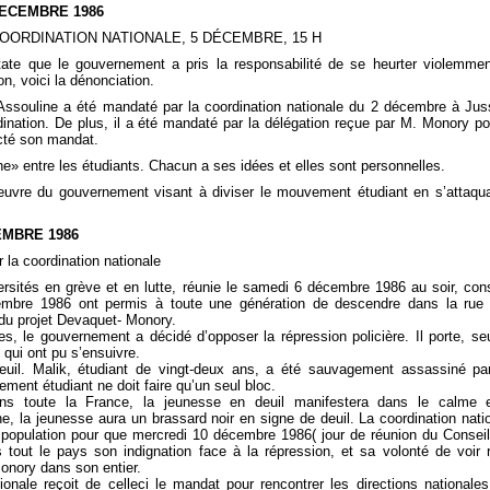
DECEMBRE 1986
ORDINATION NATIONALE, 5 DÉCEMBRE, 15 H
tate que le gouvernement a pris la responsabilité de se heurter violemme
n, voici la dénonciation.
Assouline a été mandaté par la coordination nationale du 2 décembre à Jus
ation. De plus, il a été mandaté par la délégation reçue par M. Monory po
ecté son mandat.
aune» entre les étudiants. Chacun a ses idées et elles sont personnelles.
uvre du gouvernement visant à diviser le mouvement étudiant en s’attaqu
EMBRE 1986
 la coordination nationale
ersités en grève et en lutte, réunie le samedi 6 décembre 1986 au soir, con
embre 1986 ont permis à toute une génération de descendre dans la rue
if du projet Devaquet- Monory.
s, le gouvernement a décidé d’opposer la répression policière. Il porte, seu
 qui ont pu s’ensuivre.
deuil. Malik, étudiant de vingt-deux ans, a été sauvagement assassiné pa
ement étudiant ne doit faire qu’un seul bloc.
s toute la France, la jeunesse en deuil manifestera dans le calme e
, la jeunesse aura un brassard noir en signe de deuil. La coordination nati
a population pour que mercredi 10 décembre 1986( jour de réunion du Consei
s tout le pays son indignation face à la répression, et sa volonté de voir r
Monory dans son entier.
onale reçoit de celle­ci le mandat pour rencontrer les directions nationale