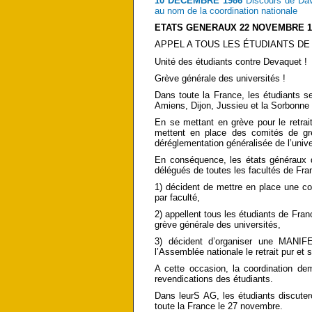
10 DECEMBRE 1986
Discours de Dav
au nom de la coordination nationale
ETATS GENERAUX 22 NOVEMBRE 1
APPEL A TOUS LES ÉTUDIANTS DE
Unité des étudiants contre Devaquet !
Grève générale des universités !
Dans toute la France, les étudiants se 
Amiens, Dijon, Jussieu et la Sorbonne s
En se mettant en grève pour le retrait
mettent en place des comités de grè
déréglementation généralisée de l’uni
En conséquence, les états généraux 
délégués de toutes les facultés de Fra
1) décident de mettre en place une coo
par faculté,
2) appellent tous les étudiants de Fra
grève générale des universités,
3) décident d’organiser une MANI
l’Assemblée nationale le retrait pur et
A cette occasion, la coordination d
revendications des étudiants.
Dans leurS AG, les étudiants discute
toute la France le 27 novembre.