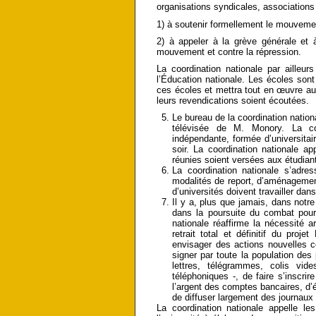
organisations syndicales, associations 
1) à soutenir formellement le mouvemen
2) à appeler à la grève générale et
mouvement et contre la répression.
La coordination nationale par ailleu
l’Éducation nationale. Les écoles sont
ces écoles et mettra tout en œuvre au
leurs revendications soient écoutées.
Le bureau de la coordination nationa
télévisée de M. Monory. La coo
indépendante, formée d’universita
soir. La coordination nationale a
réunies soient versées aux étudian
La coordination nationale s’adre
modalités de report, d’aménagemen
d’universités doivent travailler da
Il y a, plus que jamais, dans notr
dans la poursuite du combat pour 
nationale réaffirme la nécessité 
retrait total et définitif du pro
envisager des actions nouvelles 
signer par toute la population des 
lettres, télégrammes, colis vi
téléphoniques -, de faire s’inscri
l’argent des comptes bancaires, d’
de diffuser largement des journaux 
La coordination nationale appelle l