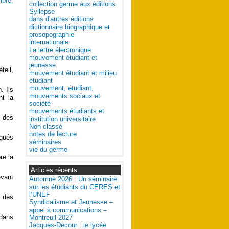
mbre,
collection germe aux éditions
Syllepse
dans d'autres éditions
dictionnaire biographique et
prosopographie
internationale
La lettre électronique
mouvement étudiant et
jeunesse
teil,
mouvement étudiant et milieu
étudiant
mouvement, étudiant,
. Ils
mouvements sociaux et
nt la
société
mouvements étudiants et
t des
institution universitaire
Non classé
notes de lecture
égués
séminaires
vie du germe
re la
Articles récents
vant
Automne 2026 : Un séminaire
sur les étudiants du CERES et
l’UNEF
t des
Syndicalisme et Jeunesse –
appel à communications –
 dans
Montreuil 2027
Jacques-Decour : le lycée