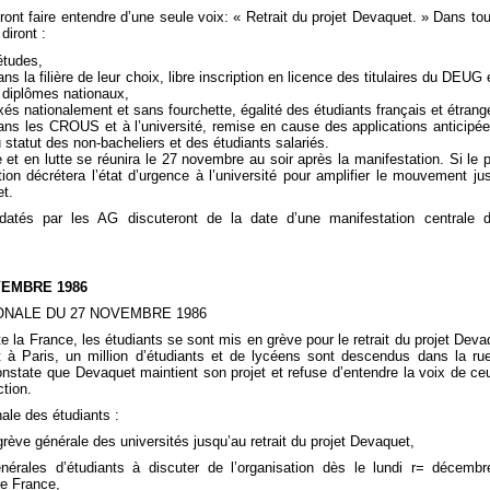
ont faire entendre d’une seule voix: « Retrait du projet Devaquet. » Dans tou
diront :
études,
ns la filière de leur choix, libre inscription en licence des titulaires du DEUG 
 diplômes nationaux,
 fixés nationalement et sans fourchette, égalité des étudiants français et étrang
ans les CROUS et à l’université, remise en cause des applications anticipé
 statut des non-bacheliers et des étudiants salariés.
et en lutte se réunira le 27 novembre au soir après la manifestation. Si le p
tion décrétera l’état d’urgence à l’université pour amplifier le mouvement ju
et.
atés par les AG discuteront de la date d’une manifestation centrale d
VEMBRE 1986
ONALE DU 27 NOVEMBRE 1986
 la France, les étudiants se sont mis en grève pour le retrait du projet Deva
 à Paris, un million d’étudiants et de lycéens sont descendus dans la ru
onstate que Devaquet maintient son projet et refuse d’entendre la voix de ce
ction.
ale des étudiants :
grève générale des universités jusqu’au retrait du projet Devaquet,
nérales d’étudiants à discuter de l’organisation dès le lundi r= décemb
de France,