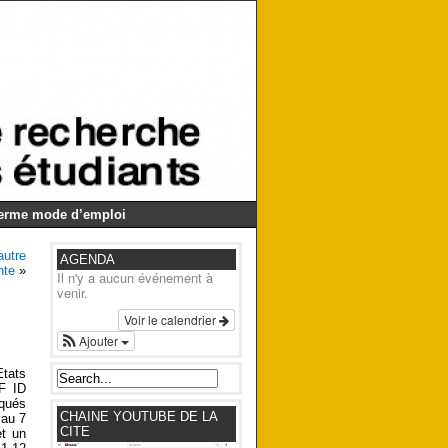
Germe mode d’emploi
autre
AGENDA
nte
»
Il n'y a aucun événement à
venir.
Voir le calendrier
Ajouter
tats
F ID
iqués
CHAINE YOUTUBE DE LA
 au 7
CITE
et un