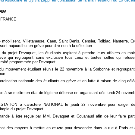
id Assouline et Sylvia Zappi en conclusion de la manifestation du 10 déce
986
 FRANCE
mobilisent. Villetaneuse, Caen, Saint­ Denis, Censier, Tolbiac, Nanterre, Cré
ont aujourd’hui en grève pour dire non à la sélection.
 du projet Devaquet, les étudiants aspirent à prendre leurs affaires en main
ve qui regroupent sans exclusive tous ceux et toutes celles qui refuse
versité programmée par Devaquet.
du mouvement étudiant réunis le 22 novembre à la Sorbonne et regroupan
nce:
rdination nationale des étudiants en grève et en lutte à raison de cinq dél
nce à se mettre en état de légitime défense en organisant dès lundi 24 novemb
FESTATION à caractère NATIONAL le jeudi 27 novembre pour exiger de
 simple du projet Devaquet.
emande à être reçue par MM. Devaquet et Couanaud afin de leur faire par
ront des moyens à mettre en œuvre pour descendre dans la rue à Paris et