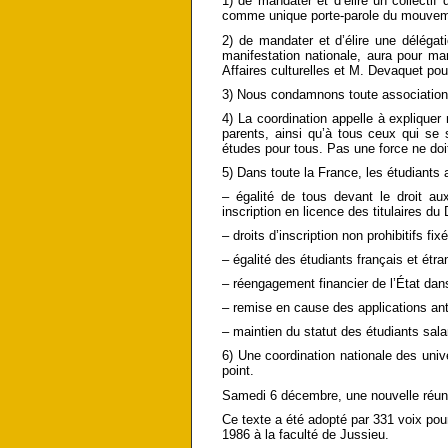
1) de mandater et d’élire un collecti
comme unique porte-parole du mouvem
2) de mandater et d’élire une délégat
manifestation nationale, aura pour man
Affaires culturelles et M. Devaquet po
3) Nous condamnons toute association 
4) La coordination appelle à explique
parents, ainsi qu’à tous ceux qui se s
études pour tous. Pas une force ne do
5) Dans toute la France, les étudiants 
– égalité de tous devant le droit aux
inscription en licence des titulaires 
– droits d’inscription non prohibitifs f
– égalité des étudiants français et étra
– réengagement financier de l’État dans
– remise en cause des applications ant
– maintien du statut des étudiants sala
6) Une coordination nationale des unive
point.
Samedi 6 décembre, une nouvelle réuni
Ce texte a été adopté par 331 voix pour
1986 à la faculté de Jussieu.