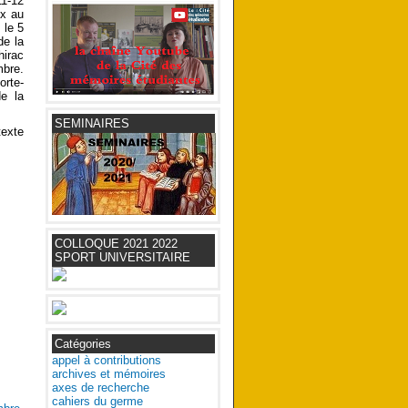
1-12
ux au
 le 5
de la
hirac
mbre.
orte-
de la
SEMINAIRES
texte
COLLOQUE 2021 2022
SPORT UNIVERSITAIRE
Catégories
appel à contributions
archives et mémoires
axes de recherche
cahiers du germe