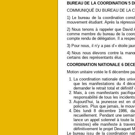
BUREAU DE LA COORDINATION 5 
COMMUNIQUÉ DU BUREAU DE LA CO
1) Le bureau de la coordination cons
mouvement étudiant. Après la répressio
2) Nous tenons à rappeler que David 
comme membre du bureau de la coordin
compte rendu de délégation. Il a resp
3) Pour nous, il n’y a pas d’« étoile j
4) Nous nous élevons contre la manœ
certains des représentants élus.
COORDINATION NATIONALE 6 DEC
Motion unitaire votée le 6 décembre par
La coordination nationale des univ
que les manifestations du 4 déc
demander le retrait total et définit
Mais, à ces manifestants pacifique
responsabilité de tous les incidents
Aujourd’hui, la jeunesse est en 
policiers. Plus que jamais, le mouv
Dès lundi 8 décembre 1986, dan
recueillement. Pendant une semaine
lance un appel solennel à toute l
ministres) elle manifeste à traver
définitivement le projet Devaquet­ 
Le bureau issu de la coordination nati