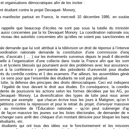
et organisations démocratiques afin de les inviter :
t étudiant contre le projet Devaquet- Monory,
 à manifester partout en France, le mercredi 10 décembre 1986, en souti
rs rappelle que beaucoup d’écoles ne sont pas sous la tutelle du ministè
 aussi concernées par la loi Devaquet­ Monory. La coordination nationale sou
 niveau des autorités concernées afin qu’elles ne soient pas sanctionnées e
le demande que lui soit attribué à la télévision un droit de réponse à l’interve
rdination nationale demande la constitution d’une commission d’enq
ires, d’avocats ( … ) sur les événements survenus depuis le jeudi 4 décemb
ppelle à l’organisation d’une collecte dans toute la France afin que les s
ts et lycéens blessés qui pourraient avoir des problèmes avec leur assurance
sse à la conférence i permanente des présidents d’université pour étudie
ts du contrôle continu et 1 des examens. Par ailleurs, les assemblées géné
ns ce sens pour que l’ensemble des étudiants ne soit pas pénalisé.
e lutte, la défense des principes des droits démocratiques. Ceci est indispen
l’égalité de tous devant le droit aux études. En conséquence, la coordin
ardente de poursuivre les actions selon les formes décidées par les AG, po
jet Devaquet- Monory. La diversification des types de lutte peut nous ame
comme par exemple : que chacun écrive tous les jours à Matignon, qu’on 
pétitions contre la répression et pour le retrait du projet, d’envoyer massiv
des au ministère de l’Éducation nationale – qu’on peut submerger d’ap
re de façon massive les jeunes sur les listes électorales, de demander de re
échanger sans arrêt des chèques d’un montant dérisoire pour bloquer les ban
étudiants, etc.
es étudiants qui ont tous des idées sur le fonctionnement et les missio