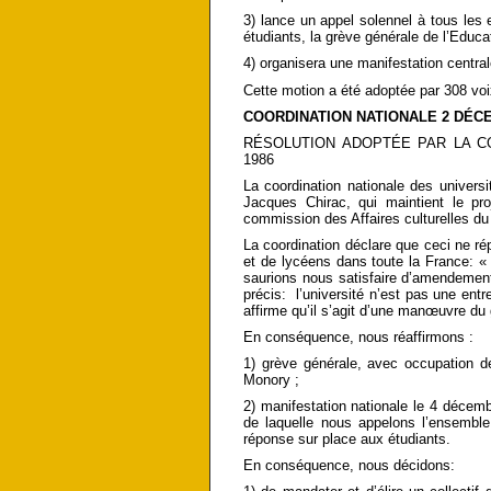
3) lance un appel solennel à tous les 
étudiants, la grève générale de l’Educa
4) organisera une manifestation central
Cette motion a été adoptée par 308 voi
COORDINATION NATIONALE 2 DÉC
RÉSOLUTION ADOPTÉE PAR LA C
1986
La coordination nationale des univers
Jacques Chirac, qui maintient le pr
commission des Affaires culturelles du
La coordination déclare que ceci ne ré
et de lycéens dans toute la France: « 
saurions nous satisfaire d’amendement
précis: l’université n’est pas une entr
affirme qu’il s’agit d’une manœuvre d
En conséquence, nous réaffirmons :
1) grève générale, avec occupation de
Monory ;
2) manifestation nationale le 4 décemb
de laquelle nous appelons l’ensembl
réponse sur place aux étudiants.
En conséquence, nous décidons: