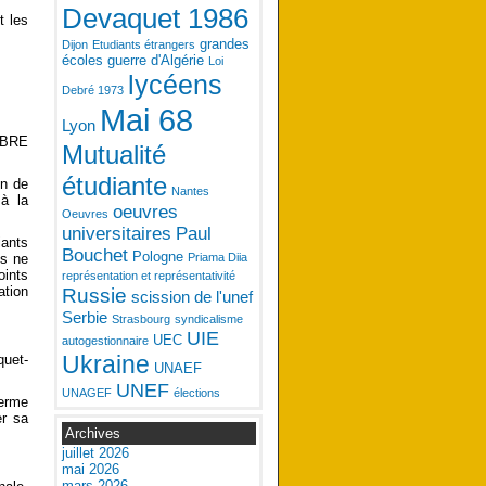
Devaquet 1986
t les
grandes
Dijon
Etudiants étrangers
écoles
guerre d'Algérie
Loi
lycéens
Debré 1973
Mai 68
Lyon
MBRE
Mutualité
étudiante
on de
Nantes
 à la
oeuvres
Oeuvres
universitaires
Paul
iants
Bouchet
Pologne
us ne
Priama Diia
oints
représentation et représentativité
ation
Russie
scission de l'unef
Serbie
Strasbourg
syndicalisme
UIE
UEC
autogestionnaire
Ukraine
quet-
UNAEF
UNEF
UNAGEF
élections
terme
er sa
Archives
juillet 2026
mai 2026
mars 2026