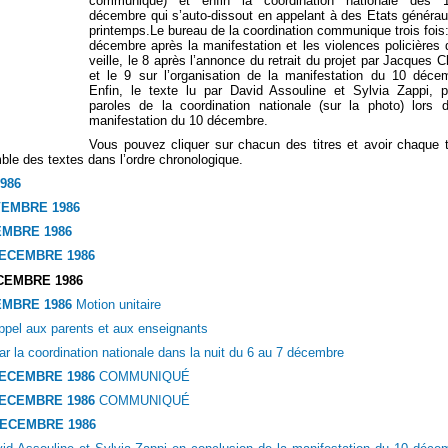
communiqué) et enfin la coordination nationale des 1
décembre qui s’auto-dissout en appelant à des Etats généra
printemps.Le bureau de la coordination communique trois fois:
décembre après la manifestation et les violences policières 
veille, le 8 après l’annonce du retrait du projet par Jacques C
et le 9 sur l’organisation de la manifestation du 10 déce
Enfin, le texte lu par David Assouline et Sylvia Zappi, p
paroles de la coordination nationale (sur la photo) lors 
manifestation du 10 décembre.
Vous pouvez cliquer sur chacun des titres et avoir chaque 
ble des textes dans l’ordre chronologique.
986
VEMBRE 1986
EMBRE 1986
DECEMBRE 1986
CEMBRE 1986
EMBRE 1986
Motion unitaire
appel aux parents et aux enseignants
la coordination nationale dans la nuit du 6 au 7 décembre
DECEMBRE 1986
COMMUNIQUÉ
DECEMBRE 1986
COMMUNIQUÉ
DECEMBRE 1986