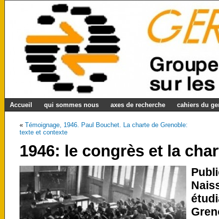
Accueil
qui sommes nous
axes de recherche
cahiers du g
«
Témoignage, 1946. Paul Bouchet. La charte de Grenoble:
texte et contexte
1946: le congrès et la cha
Publ
Nais
étud
Gren