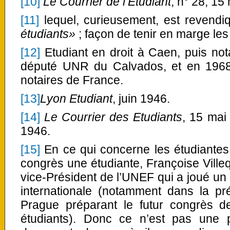
[10]
Le Courrier de l’Etudiant
, n° 28, 15
[11]
lequel, curieusement, est revend
étudiants»
; façon de tenir en marge les
[12]
Etudiant en droit à Caen, puis not
député UNR du Calvados, et en 1968
notaires de France.
[13]
Lyon Etudiant
, juin 1946.
[14]
Le Courrier des Etudiants
, 15 mai
1946.
[15]
En ce qui concerne les étudiantes,
congrès une étudiante, Françoise Villequ
vice-Président de l’UNEF qui a joué un 
internationale (notamment dans la pr
Prague préparant le futur congrès de
étudiants). Donc ce n’est pas une p