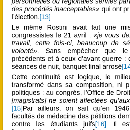
personnelles ou régionales servies parf
des procédés inacceptables»
qui ont pr
l’élection.
[13]
Le même Rostini avait fait une mi
congressistes le 21 avril :
«je vous de
travail, cette fois-ci, beaucoup de 
volonté»
. Sans empêcher que le 
précédents et à ceux d’avant guerre : 
séances de nuit, banquet final arrosé
[1
Cette continuité est logique, le mili
transformé dans sa composition, ni pa
politiques : au congrès, l’Office de Dr
[magistrats] ne soient affectées qu’aux
[15]
Par ailleurs, on sait qu’en 1946
facultés de médecine des pétitions d
contre les étudiants juifs
[16]
. Il e