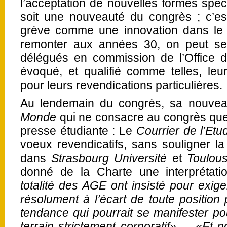
l’acceptation de nouvelles formes spect
soit une nouveauté du congrès ; c’est
grève comme une innovation dans le
remonter aux années 30, on peut se
délégués en commission de l’Office de
évoqué, et qualifié comme telles, le
pour leurs revendications particulières.
Au lendemain du congrès, sa nouvea
Monde
qui ne consacre au congrès que
presse étudiante : Le
Courrier de l’Etu
voeux revendicatifs, sans souligner l
dans
Strasbourg Université
et
Toulous
donné de la Charte une interprétatio
totalité des AGE ont insisté pour exige
résolument à l’écart de toute position p
tendance qui pourrait se manifester pou
terrain strictement corporatif». – «Et 