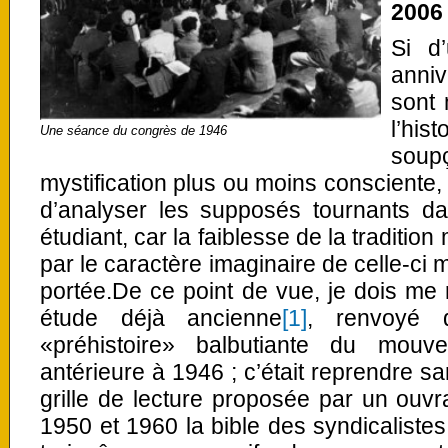
2006
Si d
anniv
sont 
l’his
Une séance du congrès de 1946
soup
mystification plus ou moins consciente, i
d’analyser les supposés tournants da
étudiant, car la faiblesse de la traditio
par le caractère imaginaire de celle-ci
portée.De ce point de vue, je dois me r
étude déjà ancienne
[1]
, renvoyé 
«préhistoire» balbutiante du mouv
antérieure à 1946 ; c’était reprendre san
grille de lecture proposée par un ouv
1950 et 1960 la bible des syndicalistes 