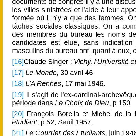
documents de congrès il y a une discu
les villes sinistrées et l’aide à leur a
formée où il n’y a que des femmes. On
tâches sociales classiques. On a com
des membres du bureau les noms de
candidates est élue, sans indicati
masculins du bureau ont, quant à eux, dr
[16]
Claude Singer :
Vichy, l’Université et
[17]
Le Monde,
30 avril 46.
[18]
L’A Rennes
, 17 mai 1946.
[19]
Il s’agit de l’ex-cardinal-archevêqu
période dans
Le Choix de Dieu
, p 150
[20]
François Borella et Michel de la 
étudiant
, p 52, Seuil 1957.
[21]
Le Courrier des Etudiants,
juin 1946