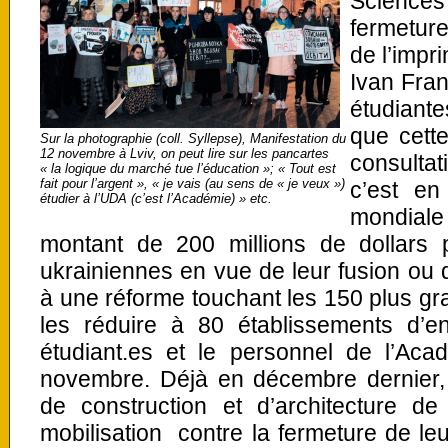
Sciences
fermetur
de l’impri
Ivan Fran
étudiante
que cett
Sur la photographie (coll. Syllepse), Manifestation du
12 novembre à Lviv, on peut lire sur les pancartes
consultat
« la logique du marché tue l’éducation »; « Tout est
fait pour l’argent », « je vais (au sens de « je veux »)
c’est e
étudier à l’UDA (c’est l’Académie) » etc.
mondiale
montant de 200 millions de dollars p
ukrainiennes en vue de leur fusion ou d
à une réforme touchant les 150 plus gra
les réduire à 80 établissements d’e
étudiant.es et le personnel de l’Ac
novembre. Déjà en décembre dernier, c
de construction et d’architecture 
mobilisation contre la fermeture de leu