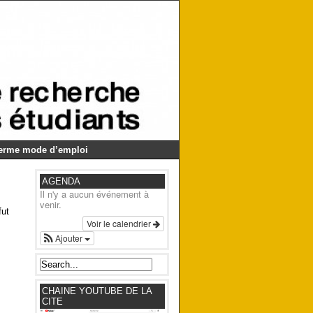
Germe mode d’emploi
AGENDA
Il n'y a aucun événement à
venir.
fut
Voir le calendrier
Ajouter
CHAINE YOUTUBE DE LA
CITE