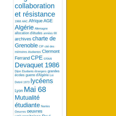
collaboration
et résistance
Afrique
AGE
1968
AAC
Algérie
Allemagne
allocation d'études
années 68
charte de
archives
Grenoble
CIP
cité des
Clermont
mémoires étudiantes
CPE
Ferrand
crous
Devaquet 1986
grandes
Dijon
Etudiants étrangers
écoles
guerre d'Algérie
Loi
lycéens
Debré 1973
Mai 68
Lyon
Mutualité
étudiante
Nantes
oeuvres
Oeuvres