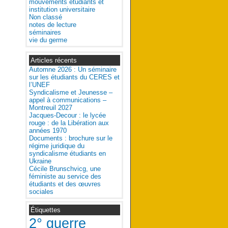
mouvements étudiants et
institution universitaire
Non classé
notes de lecture
séminaires
vie du germe
Articles récents
Automne 2026 : Un séminaire
sur les étudiants du CERES et
l’UNEF
Syndicalisme et Jeunesse –
appel à communications –
Montreuil 2027
Jacques-Decour : le lycée
rouge : de la Libération aux
années 1970
Documents : brochure sur le
régime juridique du
syndicalisme étudiants en
Ukraine
Cécile Brunschvicg, une
féministe au service des
étudiants et des œuvres
sociales
Étiquettes
2° guerre