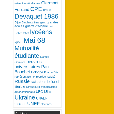
Clermont
mémoires étudiantes
CPE
Ferrand
crous
Devaquet 1986
grandes
Dijon
Etudiants étrangers
écoles
guerre d'Algérie
Loi
lycéens
Debré 1973
Mai 68
Lyon
Mutualité
étudiante
Nantes
oeuvres
Oeuvres
universitaires
Paul
Bouchet
Pologne
Priama Diia
représentation et représentativité
Russie
scission de l'unef
Serbie
Strasbourg
syndicalisme
UIE
UEC
autogestionnaire
Ukraine
UNAEF
UNEF
UNAGEF
élections
Archives