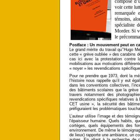
composé d’u
voir cette lu
remarquée e
témoins, alo
spécialiste 
Morder
.
Si v
le précommand
Postface : Un mouvement peut en c
Le grand mérite du travail qu’’Hugo Mel
cette « grève oubliée » des carabins d
cas ici avec la protestation contre
mobilisations aux motivations différent
« noyer » les revendications spécifique
Pour ne prendre que 1973, dont la mém
l’histoire nous rappelle qu’il y eut 
dans les conventions collectives, l’ince
des bâtiments scolaires que la grève c
travers notamment des photographie
revendications spécifiques relatives à 
CET usine », la sécurité des bâtime
préfiguraient les problématiques touch
L’auteur utilise l’image et des témoig
l’épaisseur humaine. Quels habits, qu
cortèges, quels équipements des for
environnement. De même le témoignage,
de lieux) rapporte une ambiance, un con
autres. En allant à la recherche de 