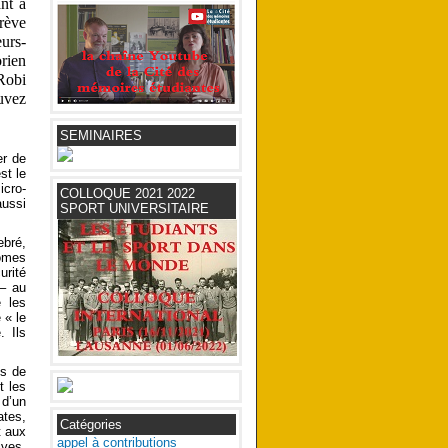
nt à
grève
urs-
rien
Robi
uvez
SEMINAIRES
er de
st le
icro-
COLLOQUE 2021 2022
aussi
SPORT UNIVERSITAIRE
ebré,
lômes
urité
 – au
e les
 « le
. Ils
ns de
t les
 d’un
ates,
Catégories
t aux
appel à contributions
ives,