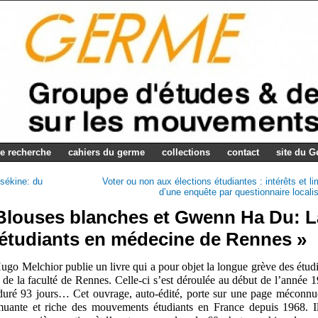
e recherche
cahiers du germe
collections
contact
site du 
sékine: du
Voter ou non aux élections étudiantes : intérêts et li
d’une enquête par questionnaire locali
Blouses blanches et Gwenn Ha Du: L
 étudiants en médecine de Rennes »
go Melchior publie un livre qui a pour objet la longue grève des étud
de la faculté de Rennes. Celle-ci s’est déroulée au début de l’année 
a duré 93 jours…
Cet ouvrage, auto-édité, porte sur une page méconnu
remuante et riche des mouvements étudiants en France depuis 1968.
I