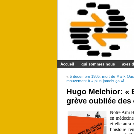
Accueil
qui sommes nous
axes d
«
6 décembre 1986, mort de Malik Ous
mouvement à « plus jamais ça »!
Hugo Melchior: « 
grève oubliée des
Notre Ami Hu
en médecine 
et elle aur
l’histoire 