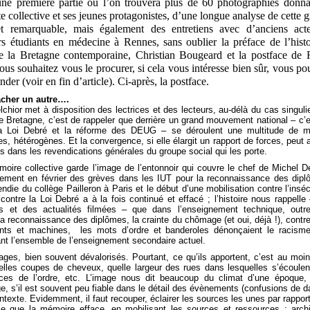
ne première partie où l’on trouvera plus de 60 photographies donna
tte collective et ses jeunes protagonistes, d’une longue analyse de cette 
t remarquable, mais également des entretiens avec d’anciens acte
rs étudiants en médecine à Rennes, sans oublier la préface de l’histo
de la Bretagne contemporaine, Christian Bougeard et la postface de
ous souhaitez vous le procurer, si cela vous intéresse bien sûr,
vous po
er (voir en fin d’article).
Ci-après, la postface.
acher un autre….
chior met à disposition des lectrices et des lecteurs, au-délà du cas singuli
e Bretagne, c’est de rappeler que derrière un grand mouvement national – c’e
 la Loi Debré et la réforme des DEUG – se déroulent une multitude de m
es, hétérogènes. Et la convergence, si elle élargit un rapport de forces, peut 
s dans les revendications générales du groupe social qui les porte.
oire collective garde l’image de l’entonnoir qui couvre le chef de Michel D
également en février des grèves dans les IUT pour la reconnaissance des dip
ndie du collège Pailleron à Paris et le début d’une mobilisation contre l’inséc
ontre la Loi Debré a à la fois continué et effacé ; l’histoire nous rappelle
s et des actualités filmées – que dans l’enseignement technique, outr
la reconnaissance des diplômes, la crainte du chômage (et oui, déjà !), contre
nts et machines, les mots d’ordre et banderoles dénonçaient le racisme
ant l’ensemble de l’enseignement secondaire actuel.
nages, bien souvent dévalorisés. Pourtant, ce qu’ils apportent, c’est au moi
elles coupes de cheveux, quelle largeur des rues dans lesquelles s’écoulen
ces de l’ordre, etc. L’image nous dit beaucoup du climat d’une époque,
 s’il est souvent peu fiable dans le détail des évènements (confusions de d
texte. Evidemment, il faut recouper, éclairer les sources les unes par rappor
ce que la mémoire efface, en mobilisant les sources et ressources : arch