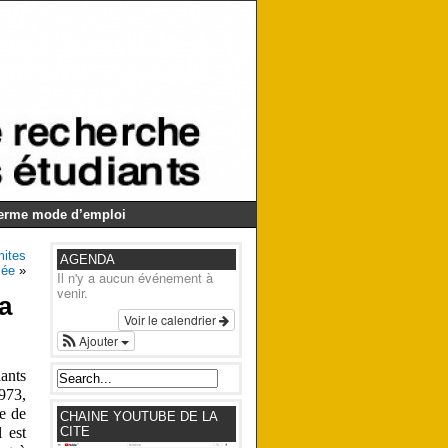
Germe mode d’emploi
mites
AGENDA
sée
»
Il n'y a aucun événement à
venir.
a
Voir le calendrier
Ajouter
iants
1973,
e de
CHAINE YOUTUBE DE LA
l est
CITE