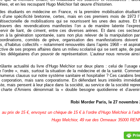
hies, et en les recoupant Hugo Melchior fait œuvre d’historien.
es étudiants en médecine en France, ni la première mobilisation étudian
n d’une spécificité bretonne, certes, mais en ces premiers mois de 1973 l
ultisectorielle de mobilisations qui se nourrissent les unes des autres. Et
avers des revendications manifestes l’on a de manière latente l’expre
servir de liant, de ciment, entre ces diverses arènes. Et dans ces secteur
 rien à la génération spontanée, sans non plus relever de la manipulation pa
oordinations, comités de grève, organisation des manifestations doivent
ts, d’habitus collectifs – notamment renouvelés dans l’après 1968 – et aspira
tive de ses propres affaires dans un milieu scolarisé qui se sent apte, de pa
les délégataires d’un pouvoir de représentation. L’auteur nous renvoie ains
ûlante actualité du livre d’Hugo Melchior sur deux plans : celui de l’usage 
l’ordre », mais, surtout la situation de la médecine et de la santé. Comme
umerus clausus sur notre système sanitaire et hospitalier ? Ces carabins br
eur corporation, mais sans corporatisme. En défendant leurs intérêts immédiat
te, mais pensent à leur place dans la société, au service de la société repre
 charte d’Amiens dénommait la « double besogne quotidienne et d’aveni
Robi Morder Paris, le 27 novembre 
 au prix de 15 €, envoyez un chèque de 15 € à l’ordre d’Hugo Melchior à l’ad
Hugo Melchior, 49 rue des Ormeaux 35000 REN