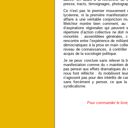
presse, tracts, témoignages, photograp
Ce n’est pas le premier mouvement d
lycéenne, ni la première manifestatio
affaire à une véritable conjonction m
Melchior montre bien comment, au tr
d’aspirations régionales qui peuvent 
répertoire d’action collective ne doit
minorités : assemblées générales, c
rencontre entre l’expérience de militan
démocratiques à la prise en main collec
niveau de connaissances, à contrôler 
acquis de la sociologie politique.
Je ne peux conclure sans relever la br
manifestation comme du « maintien de 
pas penser aux effets dramatiques du n
nous font réfléchir : ils mobilisent l
n’agissent pas pour des intérêts de cas
sans forcément y penser, ce que la
syndicalisme.
Pour commander le livre,