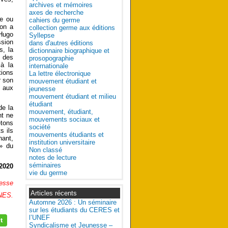
archives et mémoires
axes de recherche
te ou
cahiers du germe
’on a
collection germe aux éditions
 Hugo
Syllepse
ssion
dans d'autres éditions
s, la
dictionnaire biographique et
r des
prosopographie
 à la
internationale
tions
La lettre électronique
r son
mouvement étudiant et
i aux
jeunesse
mouvement étudiant et milieu
étudiant
de la
mouvement, étudiant,
nt ne
mouvements sociaux et
etons
société
s ils
mouvements étudiants et
nant,
institution universitaire
r» du
Non classé
notes de lecture
séminaires
2020
vie du germe
resse
Articles récents
NES.
Automne 2026 : Un séminaire
sur les étudiants du CERES et
l’UNEF
Syndicalisme et Jeunesse –