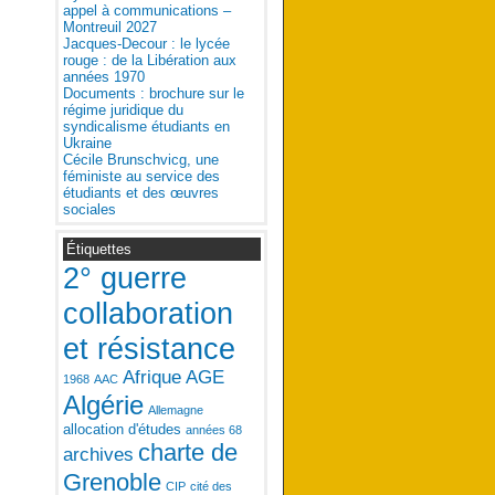
appel à communications –
Montreuil 2027
Jacques-Decour : le lycée
rouge : de la Libération aux
années 1970
Documents : brochure sur le
régime juridique du
syndicalisme étudiants en
Ukraine
Cécile Brunschvicg, une
féministe au service des
étudiants et des œuvres
sociales
Étiquettes
2° guerre
collaboration
et résistance
Afrique
AGE
1968
AAC
Algérie
Allemagne
allocation d'études
années 68
charte de
archives
Grenoble
CIP
cité des