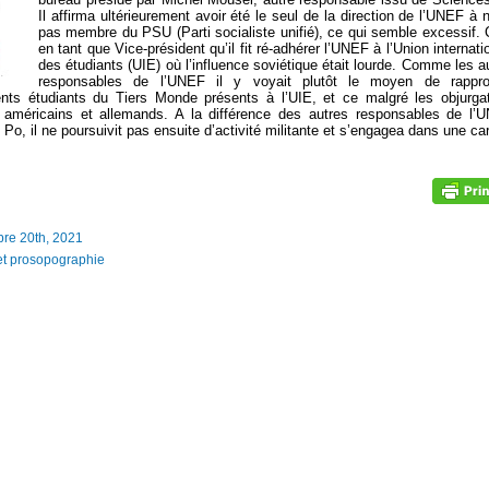
Il affirma ultérieurement avoir été le seul de la direction de l’UNEF à n
pas membre du PSU (Parti socialiste unifié), ce qui semble excessif. 
en tant que Vice-président qu’il fit ré-adhérer l’UNEF à l’Union internati
des étudiants (UIE) où l’influence soviétique était lourde. Comme les a
responsables de l’UNEF il y voyait plutôt le moyen de rappro
nts étudiants du Tiers Monde présents à l’UIE, et ce malgré les objurga
 américains et allemands. A la différence des autres responsables de l’
, il ne poursuivit pas ensuite d’activité militante et s’engagea dans une car
bre 20th, 2021
et prosopographie