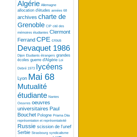
Algérie
Allemagne
allocation d'études
années 68
charte de
archives
Grenoble
CIP
cité des
Clermont
mémoires étudiantes
CPE
Ferrand
crous
Devaquet 1986
grandes
Dijon
Etudiants étrangers
écoles
guerre d'Algérie
Loi
lycéens
Debré 1973
Mai 68
Lyon
Mutualité
étudiante
Nantes
oeuvres
Oeuvres
universitaires
Paul
Bouchet
Pologne
Priama Diia
représentation et représentativité
Russie
scission de l'unef
Serbie
Strasbourg
syndicalisme