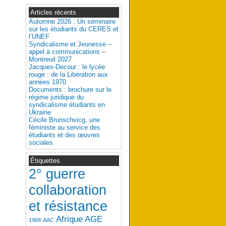
Articles récents
Automne 2026 : Un séminaire
sur les étudiants du CERES et
l’UNEF
Syndicalisme et Jeunesse –
appel à communications –
Montreuil 2027
Jacques-Decour : le lycée
rouge : de la Libération aux
années 1970
Documents : brochure sur le
régime juridique du
syndicalisme étudiants en
Ukraine
Cécile Brunschvicg, une
féministe au service des
étudiants et des œuvres
sociales
Étiquettes
2° guerre
collaboration
et résistance
Afrique
AGE
1968
AAC