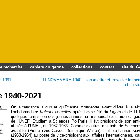
e recherche
cahiers du germe
collections
contact
site du 
re 1961
11 NOVEMBRE 1940: Transmettre et travailler la mé
et l’hist
e 1940-2021
On a tendance à oublier qu’Etienne Mougeotte avant d’être à la tê
l’hebdomadaire
Valeurs actuelles
après l’avoir été du
Figaro
et de TF1
quelques temps, en ses jeunes années, un responsable, marqué à ga
de l’UNEF. Etudiant à Sciences Po Paris, il fut président de son ami
affiliée à l’UNEF, en 1962-1963. Comme d’autres militants de Scienc
avant lui (Pierre-Yves Cossé, Dominique Wallon) il fut élu l’année sui
(1963-1964) au poste de vice-président aux affaires internationales, da
bureau présidé par Michel Mousel, autre responsable issu de Science