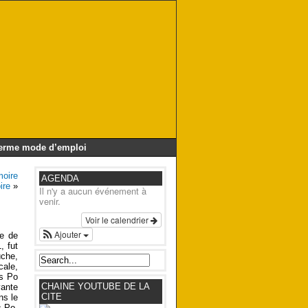
Germe mode d’emploi
moire
AGENDA
oire
»
Il n'y a aucun événement à
venir.
Voir le calendrier
Ajouter
te de
, fut
uche,
cale,
es Po
CHAINE YOUTUBE DE LA
vante
CITE
ns le
s Po.