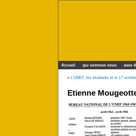
Accueil
qui sommes nous
axes d
«
L’UNEF, les étudiants et le 17 octob
Etienne Mougeott